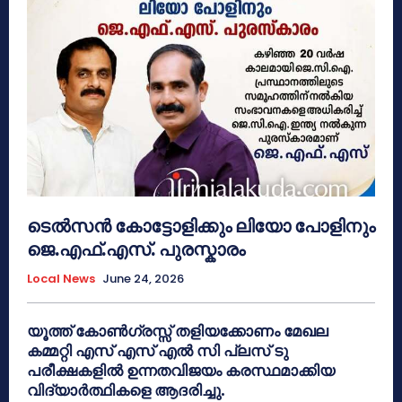
ടെൽസൻ കോട്ടോളിക്കും ലിയോ പോളിനും
ജെ.എഫ്.എസ്. പുരസ്കാരം
Local News
June 24, 2026
യൂത്ത് കോൺഗ്രസ്സ് തളിയക്കോണം മേഖല
കമ്മറ്റി എസ് എസ് എൽ സി പ്ലസ് ടു
പരീക്ഷകളിൽ ഉന്നതവിജയം കരസ്ഥമാക്കിയ
വിദ്യാർത്ഥികളെ ആദരിച്ചു.