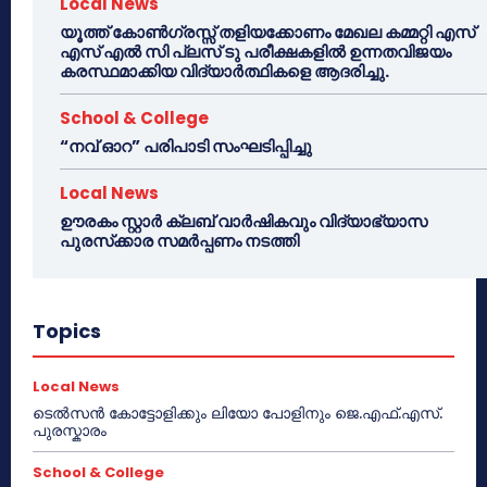
Local News
യൂത്ത് കോൺഗ്രസ്സ് തളിയക്കോണം മേഖല കമ്മറ്റി എസ്
എസ് എൽ സി പ്ലസ് ടു പരീക്ഷകളിൽ ഉന്നതവിജയം
കരസ്ഥമാക്കിയ വിദ്യാർത്ഥികളെ ആദരിച്ചു.
School & College
“നവ് ഓറ” പരിപാടി സംഘടിപ്പിച്ചു
Local News
ഊരകം സ്റ്റാർ ക്ലബ് വാർഷികവും വിദ്യാഭ്യാസ
പുരസ്‌ക്കാര സമർപ്പണം നടത്തി
Topics
Local News
ടെൽസൻ കോട്ടോളിക്കും ലിയോ പോളിനും ജെ.എഫ്.എസ്.
പുരസ്കാരം
School & College