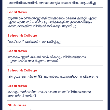
ശാന്തിനികേതനിൽ അന്താരാഷ്ട്ര യോഗ ദിനം ആചരിച്ചു
Local News
യൂത്ത് കോൺഗ്രസ്സ് തളിയക്കോണം മേഖല കമ്മറ്റി എസ്
എസ് എൽ സി പ്ലസ് ടു പരീക്ഷകളിൽ ഉന്നതവിജയം
കരസ്ഥമാക്കിയ വിദ്യാർത്ഥികളെ ആദരിച്ചു.
School & College
“നവ് ഓറ” പരിപാടി സംഘടിപ്പിച്ചു
Local News
ഊരകം സ്റ്റാർ ക്ലബ് വാർഷികവും വിദ്യാഭ്യാസ
പുരസ്‌ക്കാര സമർപ്പണം നടത്തി
School & College
വിസ്മയം ഉണർത്തി 92 കാരൻറെ യോഗഭ്യാസ പ്രകടനം
Local News
കാറളം സർവ്വീസ് സഹകരണ ബാങ്ക് വിദ്യാഭ്യാസ
അവാർഡ് നൽകി
Obituaries