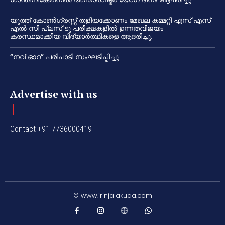
യൂത്ത് കോൺഗ്രസ്സ് തളിയക്കോണം മേഖല കമ്മറ്റി എസ് എസ്
എൽ സി പ്ലസ് ടു പരീക്ഷകളിൽ ഉന്നതവിജയം
കരസ്ഥമാക്കിയ വിദ്യാർത്ഥികളെ ആദരിച്ചു.
“നവ് ഓറ” പരിപാടി സംഘടിപ്പിച്ചു
Advertise with us
Contact +91 7736000419
© www.irinjalakuda.com