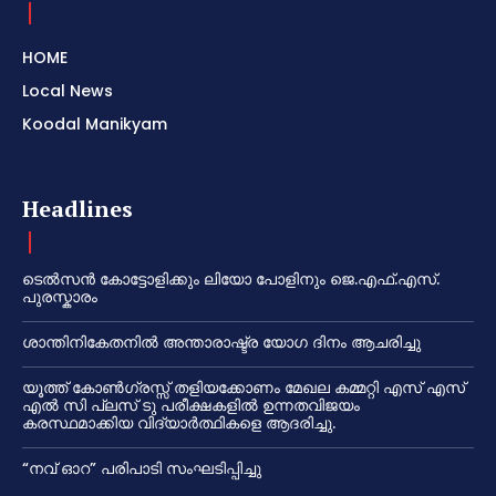
HOME
Local News
Koodal Manikyam
Headlines
ടെൽസൻ കോട്ടോളിക്കും ലിയോ പോളിനും ജെ.എഫ്.എസ്.
പുരസ്കാരം
ശാന്തിനികേതനിൽ അന്താരാഷ്ട്ര യോഗ ദിനം ആചരിച്ചു
യൂത്ത് കോൺഗ്രസ്സ് തളിയക്കോണം മേഖല കമ്മറ്റി എസ് എസ്
എൽ സി പ്ലസ് ടു പരീക്ഷകളിൽ ഉന്നതവിജയം
കരസ്ഥമാക്കിയ വിദ്യാർത്ഥികളെ ആദരിച്ചു.
“നവ് ഓറ” പരിപാടി സംഘടിപ്പിച്ചു