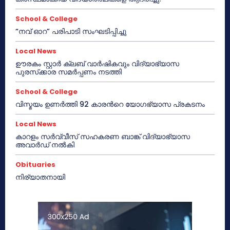
School & College
“നവ് ഓറ” പരിപാടി സംഘടിപ്പിച്ചു
Local News
ഊരകം സ്റ്റാർ ക്ലബ് വാർഷികവും വിദ്യാഭ്യാസ
പുരസ്‌ക്കാര സമർപ്പണം നടത്തി
School & College
വിസ്മയം ഉണർത്തി 92 കാരൻറെ യോഗഭ്യാസ പ്രകടനം
Local News
കാറളം സർവ്വീസ് സഹകരണ ബാങ്ക് വിദ്യാഭ്യാസ
അവാർഡ് നൽകി
Obituaries
നിര്യാതനായി