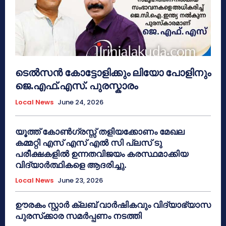
ടെൽസൻ കോട്ടോളിക്കും ലിയോ പോളിനും
ജെ.എഫ്.എസ്. പുരസ്കാരം
Local News
June 24, 2026
യൂത്ത് കോൺഗ്രസ്സ് തളിയക്കോണം മേഖല
കമ്മറ്റി എസ് എസ് എൽ സി പ്ലസ് ടു
പരീക്ഷകളിൽ ഉന്നതവിജയം കരസ്ഥമാക്കിയ
വിദ്യാർത്ഥികളെ ആദരിച്ചു.
Local News
June 23, 2026
ഊരകം സ്റ്റാർ ക്ലബ് വാർഷികവും വിദ്യാഭ്യാസ
പുരസ്‌ക്കാര സമർപ്പണം നടത്തി