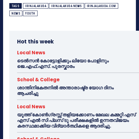
TAGS
IRINJALAKUDA
IRINJALAKUDA NEWS
IRINJALAKUDA.COM
NEWS
YOUTH
Hot this week
Local News
ടെൽസൻ കോട്ടോളിക്കും ലിയോ പോളിനും
ജെ.എഫ്.എസ്. പുരസ്കാരം
School & College
ശാന്തിനികേതനിൽ അന്താരാഷ്ട്ര യോഗ ദിനം
ആചരിച്ചു
Local News
യൂത്ത് കോൺഗ്രസ്സ് തളിയക്കോണം മേഖല കമ്മറ്റി എസ്
എസ് എൽ സി പ്ലസ് ടു പരീക്ഷകളിൽ ഉന്നതവിജയം
കരസ്ഥമാക്കിയ വിദ്യാർത്ഥികളെ ആദരിച്ചു.