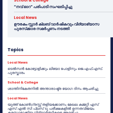
School & College
“നവ് ഓറ” പരിപാടി സംഘടിപ്പിച്ചു
Local News
ഊരകം സ്റ്റാർ ക്ലബ് വാർഷികവും വിദ്യാഭ്യാസ
പുരസ്‌ക്കാര സമർപ്പണം നടത്തി
Topics
Local News
ടെൽസൻ കോട്ടോളിക്കും ലിയോ പോളിനും ജെ.എഫ്.എസ്.
പുരസ്കാരം
School & College
ശാന്തിനികേതനിൽ അന്താരാഷ്ട്ര യോഗ ദിനം ആചരിച്ചു
Local News
യൂത്ത് കോൺഗ്രസ്സ് തളിയക്കോണം മേഖല കമ്മറ്റി എസ്
എസ് എൽ സി പ്ലസ് ടു പരീക്ഷകളിൽ ഉന്നതവിജയം
കരസ്ഥമാക്കിയ വിദ്യാർത്ഥികളെ ആദരിച്ചു.