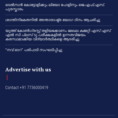
ടെൽസൻ കോട്ടോളിക്കും ലിയോ പോളിനും ജെ.എഫ്.എസ്.
പുരസ്കാരം
ശാന്തിനികേതനിൽ അന്താരാഷ്ട്ര യോഗ ദിനം ആചരിച്ചു
യൂത്ത് കോൺഗ്രസ്സ് തളിയക്കോണം മേഖല കമ്മറ്റി എസ് എസ്
എൽ സി പ്ലസ് ടു പരീക്ഷകളിൽ ഉന്നതവിജയം
കരസ്ഥമാക്കിയ വിദ്യാർത്ഥികളെ ആദരിച്ചു.
“നവ് ഓറ” പരിപാടി സംഘടിപ്പിച്ചു
Advertise with us
Contact +91 7736000419