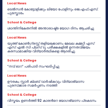
Local News
ടെൽസൻ കോട്ടോളിക്കും ലിയോ പോളിനും ജെ.എഫ്.എസ്.
പുരസ്കാരം
School & College
ശാന്തിനികേതനിൽ അന്താരാഷ്ട്ര യോഗ ദിനം ആചരിച്ചു
Local News
യൂത്ത് കോൺഗ്രസ്സ് തളിയക്കോണം മേഖല കമ്മറ്റി എസ്
എസ് എൽ സി പ്ലസ് ടു പരീക്ഷകളിൽ ഉന്നതവിജയം
കരസ്ഥമാക്കിയ വിദ്യാർത്ഥികളെ ആദരിച്ചു.
School & College
“നവ് ഓറ” പരിപാടി സംഘടിപ്പിച്ചു
Local News
ഊരകം സ്റ്റാർ ക്ലബ് വാർഷികവും വിദ്യാഭ്യാസ
പുരസ്‌ക്കാര സമർപ്പണം നടത്തി
School & College
വിസ്മയം ഉണർത്തി 92 കാരൻറെ യോഗഭ്യാസ പ്രകടനം