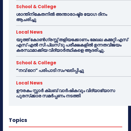
School & College
ശാന്തിനികേതനിൽ അന്താരാഷ്ട്ര യോഗ ദിനം
ആചരിച്ചു
Local News
യൂത്ത് കോൺഗ്രസ്സ് തളിയക്കോണം മേഖല കമ്മറ്റി എസ്
എസ് എൽ സി പ്ലസ് ടു പരീക്ഷകളിൽ ഉന്നതവിജയം
കരസ്ഥമാക്കിയ വിദ്യാർത്ഥികളെ ആദരിച്ചു.
School & College
“നവ് ഓറ” പരിപാടി സംഘടിപ്പിച്ചു
Local News
ഊരകം സ്റ്റാർ ക്ലബ് വാർഷികവും വിദ്യാഭ്യാസ
പുരസ്‌ക്കാര സമർപ്പണം നടത്തി
Topics