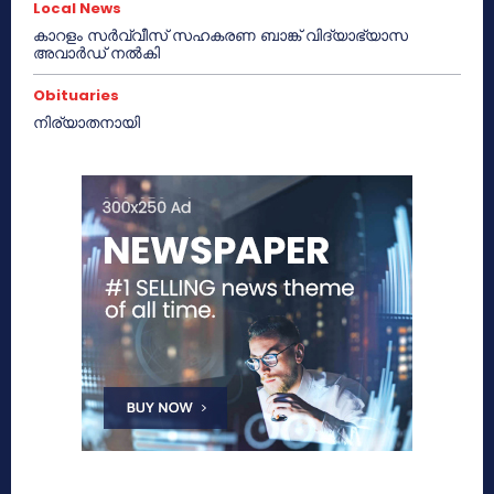
Local News
കാറളം സർവ്വീസ് സഹകരണ ബാങ്ക് വിദ്യാഭ്യാസ
അവാർഡ് നൽകി
Obituaries
നിര്യാതനായി