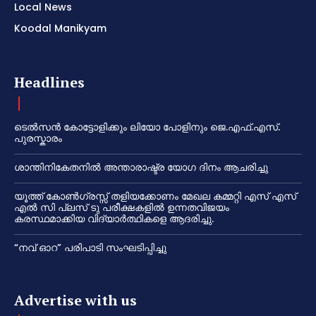
Local News
Koodal Manikyam
Headlines
ടെൽസൻ കോട്ടോളിക്കും ലിയോ പോളിനും ജെ.എഫ്.എസ്.
പുരസ്കാരം
ശാന്തിനികേതനിൽ അന്താരാഷ്ട്ര യോഗ ദിനം ആചരിച്ചു
യൂത്ത് കോൺഗ്രസ്സ് തളിയക്കോണം മേഖല കമ്മറ്റി എസ് എസ്
എൽ സി പ്ലസ് ടു പരീക്ഷകളിൽ ഉന്നതവിജയം
കരസ്ഥമാക്കിയ വിദ്യാർത്ഥികളെ ആദരിച്ചു.
“നവ് ഓറ” പരിപാടി സംഘടിപ്പിച്ചു
Advertise with us