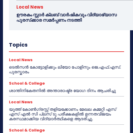
Local News
ഊരകം സ്റ്റാർ ക്ലബ് വാർഷികവും വിദ്യാഭ്യാസ
പുരസ്‌ക്കാര സമർപ്പണം നടത്തി
Topics
Local News
ടെൽസൻ കോട്ടോളിക്കും ലിയോ പോളിനും ജെ.എഫ്.എസ്.
പുരസ്കാരം
School & College
ശാന്തിനികേതനിൽ അന്താരാഷ്ട്ര യോഗ ദിനം ആചരിച്ചു
Local News
യൂത്ത് കോൺഗ്രസ്സ് തളിയക്കോണം മേഖല കമ്മറ്റി എസ്
എസ് എൽ സി പ്ലസ് ടു പരീക്ഷകളിൽ ഉന്നതവിജയം
കരസ്ഥമാക്കിയ വിദ്യാർത്ഥികളെ ആദരിച്ചു.
School & College