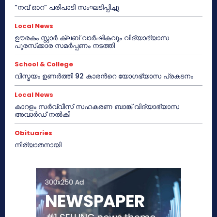
“നവ് ഓറ” പരിപാടി സംഘടിപ്പിച്ചു
Local News
ഊരകം സ്റ്റാർ ക്ലബ് വാർഷികവും വിദ്യാഭ്യാസ
പുരസ്‌ക്കാര സമർപ്പണം നടത്തി
School & College
വിസ്മയം ഉണർത്തി 92 കാരൻറെ യോഗഭ്യാസ പ്രകടനം
Local News
കാറളം സർവ്വീസ് സഹകരണ ബാങ്ക് വിദ്യാഭ്യാസ
അവാർഡ് നൽകി
Obituaries
നിര്യാതനായി