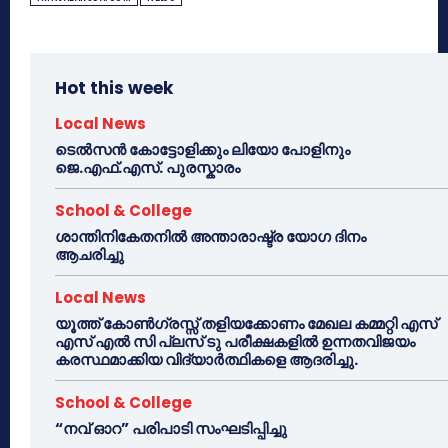
Hot this week
Local News
ടെൽസൻ കോട്ടോളിക്കും ലിയോ പോളിനും
ജെ.എഫ്.എസ്. പുരസ്കാരം
School & College
ശാന്തിനികേതനിൽ അന്താരാഷ്ട്ര യോഗ ദിനം
ആചരിച്ചു
Local News
യൂത്ത് കോൺഗ്രസ്സ് തളിയക്കോണം മേഖല കമ്മറ്റി എസ്
എസ് എൽ സി പ്ലസ് ടു പരീക്ഷകളിൽ ഉന്നതവിജയം
കരസ്ഥമാക്കിയ വിദ്യാർത്ഥികളെ ആദരിച്ചു.
School & College
“നവ് ഓറ” പരിപാടി സംഘടിപ്പിച്ചു