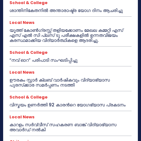
School & College
ശാന്തിനികേതനിൽ അന്താരാഷ്ട്ര യോഗ ദിനം ആചരിച്ചു
Local News
യൂത്ത് കോൺഗ്രസ്സ് തളിയക്കോണം മേഖല കമ്മറ്റി എസ്
എസ് എൽ സി പ്ലസ് ടു പരീക്ഷകളിൽ ഉന്നതവിജയം
കരസ്ഥമാക്കിയ വിദ്യാർത്ഥികളെ ആദരിച്ചു.
School & College
“നവ് ഓറ” പരിപാടി സംഘടിപ്പിച്ചു
Local News
ഊരകം സ്റ്റാർ ക്ലബ് വാർഷികവും വിദ്യാഭ്യാസ
പുരസ്‌ക്കാര സമർപ്പണം നടത്തി
School & College
വിസ്മയം ഉണർത്തി 92 കാരൻറെ യോഗഭ്യാസ പ്രകടനം
Local News
കാറളം സർവ്വീസ് സഹകരണ ബാങ്ക് വിദ്യാഭ്യാസ
അവാർഡ് നൽകി