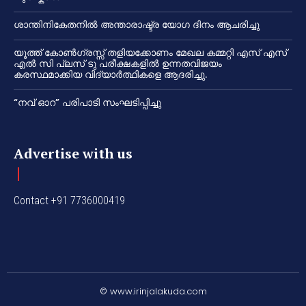
ശാന്തിനികേതനിൽ അന്താരാഷ്ട്ര യോഗ ദിനം ആചരിച്ചു
യൂത്ത് കോൺഗ്രസ്സ് തളിയക്കോണം മേഖല കമ്മറ്റി എസ് എസ്
എൽ സി പ്ലസ് ടു പരീക്ഷകളിൽ ഉന്നതവിജയം
കരസ്ഥമാക്കിയ വിദ്യാർത്ഥികളെ ആദരിച്ചു.
“നവ് ഓറ” പരിപാടി സംഘടിപ്പിച്ചു
Advertise with us
Contact +91 7736000419
© www.irinjalakuda.com