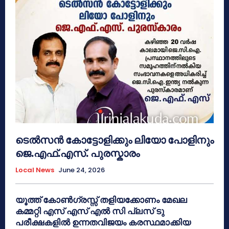
ടെൽസൻ കോട്ടോളിക്കും ലിയോ പോളിനും
ജെ.എഫ്.എസ്. പുരസ്കാരം
Local News
June 24, 2026
യൂത്ത് കോൺഗ്രസ്സ് തളിയക്കോണം മേഖല
കമ്മറ്റി എസ് എസ് എൽ സി പ്ലസ് ടു
പരീക്ഷകളിൽ ഉന്നതവിജയം കരസ്ഥമാക്കിയ