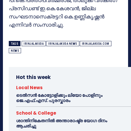
പി.കെ.പ്രതാപവര്‍മ്മരാജ, താലൂക്ക് വര്‍ക്കിംഗ്
പ്രസിഡണ്ട് ഇ.കെ.കേശവന്‍, ജില്ല
സംഘടനാസെക്രട്ടറി കെ.ഉണ്ണികൃഷ്ണന്‍
എന്നിവര്‍ സംസാരിച്ചു.
TAGS
IRINJALAKUDA
IRINJALAKUDA NEWS
IRINJALAKUDA.COM
NEWS
Hot this week
Local News
ടെൽസൻ കോട്ടോളിക്കും ലിയോ പോളിനും
ജെ.എഫ്.എസ്. പുരസ്കാരം
School & College
ശാന്തിനികേതനിൽ അന്താരാഷ്ട്ര യോഗ ദിനം
ആചരിച്ചു