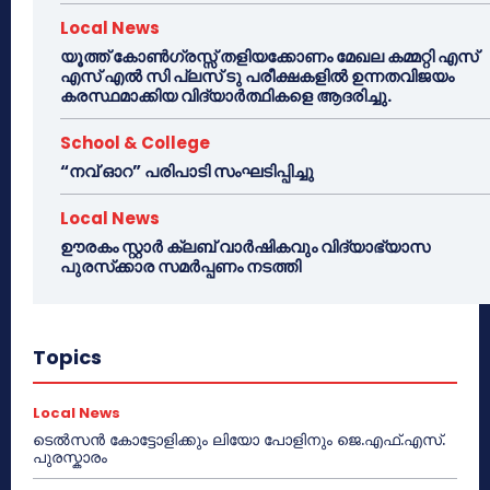
Local News
യൂത്ത് കോൺഗ്രസ്സ് തളിയക്കോണം മേഖല കമ്മറ്റി എസ്
എസ് എൽ സി പ്ലസ് ടു പരീക്ഷകളിൽ ഉന്നതവിജയം
കരസ്ഥമാക്കിയ വിദ്യാർത്ഥികളെ ആദരിച്ചു.
School & College
“നവ് ഓറ” പരിപാടി സംഘടിപ്പിച്ചു
Local News
ഊരകം സ്റ്റാർ ക്ലബ് വാർഷികവും വിദ്യാഭ്യാസ
പുരസ്‌ക്കാര സമർപ്പണം നടത്തി
Topics
Local News
ടെൽസൻ കോട്ടോളിക്കും ലിയോ പോളിനും ജെ.എഫ്.എസ്.
പുരസ്കാരം