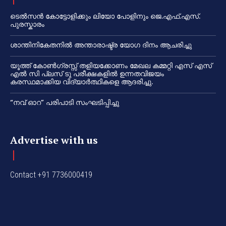
ടെൽസൻ കോട്ടോളിക്കും ലിയോ പോളിനും ജെ.എഫ്.എസ്.
പുരസ്കാരം
ശാന്തിനികേതനിൽ അന്താരാഷ്ട്ര യോഗ ദിനം ആചരിച്ചു
യൂത്ത് കോൺഗ്രസ്സ് തളിയക്കോണം മേഖല കമ്മറ്റി എസ് എസ്
എൽ സി പ്ലസ് ടു പരീക്ഷകളിൽ ഉന്നതവിജയം
കരസ്ഥമാക്കിയ വിദ്യാർത്ഥികളെ ആദരിച്ചു.
“നവ് ഓറ” പരിപാടി സംഘടിപ്പിച്ചു
Advertise with us
Contact +91 7736000419