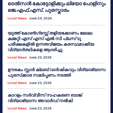
ടെൽസൻ കോട്ടോളിക്കും ലിയോ പോളിനും
ജെ.എഫ്.എസ്. പുരസ്കാരം
Local News
June 24, 2026
യൂത്ത് കോൺഗ്രസ്സ് തളിയക്കോണം മേഖല
കമ്മറ്റി എസ് എസ് എൽ സി പ്ലസ് ടു
പരീക്ഷകളിൽ ഉന്നതവിജയം കരസ്ഥമാക്കിയ
വിദ്യാർത്ഥികളെ ആദരിച്ചു.
Local News
June 23, 2026
ഊരകം സ്റ്റാർ ക്ലബ് വാർഷികവും വിദ്യാഭ്യാസ
പുരസ്‌ക്കാര സമർപ്പണം നടത്തി
Local News
June 23, 2026
കാറളം സർവ്വീസ് സഹകരണ ബാങ്ക്
വിദ്യാഭ്യാസ അവാർഡ് നൽകി
Local News
June 23, 2026