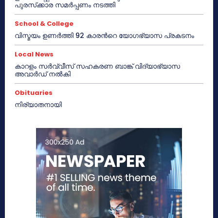
പുരസ്‌ക്കാര സമർപ്പണം നടത്തി
School & College
വിസ്മയം ഉണർത്തി 92 കാരൻറെ യോഗഭ്യാസ പ്രകടനം
Local News
കാറളം സർവ്വീസ് സഹകരണ ബാങ്ക് വിദ്യാഭ്യാസ
അവാർഡ് നൽകി
Obituaries
നിര്യാതനായി