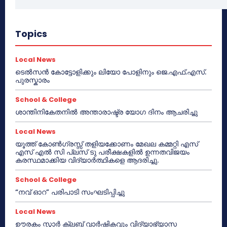
Topics
Local News
ടെൽസൻ കോട്ടോളിക്കും ലിയോ പോളിനും ജെ.എഫ്.എസ്.
പുരസ്കാരം
School & College
ശാന്തിനികേതനിൽ അന്താരാഷ്ട്ര യോഗ ദിനം ആചരിച്ചു
Local News
യൂത്ത് കോൺഗ്രസ്സ് തളിയക്കോണം മേഖല കമ്മറ്റി എസ്
എസ് എൽ സി പ്ലസ് ടു പരീക്ഷകളിൽ ഉന്നതവിജയം
കരസ്ഥമാക്കിയ വിദ്യാർത്ഥികളെ ആദരിച്ചു.
School & College
“നവ് ഓറ” പരിപാടി സംഘടിപ്പിച്ചു
Local News
ഊരകം സ്റ്റാർ ക്ലബ് വാർഷികവും വിദ്യാഭ്യാസ