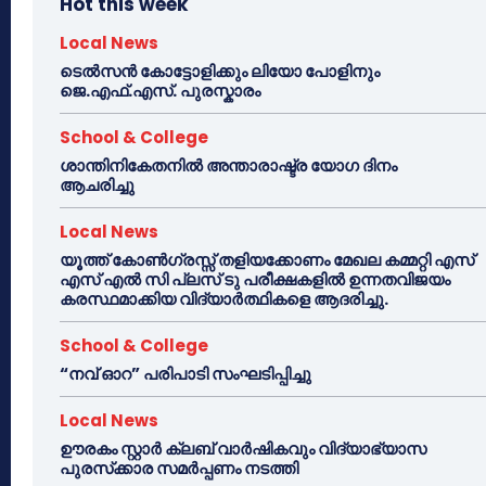
Hot this week
Local News
ടെൽസൻ കോട്ടോളിക്കും ലിയോ പോളിനും
ജെ.എഫ്.എസ്. പുരസ്കാരം
School & College
ശാന്തിനികേതനിൽ അന്താരാഷ്ട്ര യോഗ ദിനം
ആചരിച്ചു
Local News
യൂത്ത് കോൺഗ്രസ്സ് തളിയക്കോണം മേഖല കമ്മറ്റി എസ്
എസ് എൽ സി പ്ലസ് ടു പരീക്ഷകളിൽ ഉന്നതവിജയം
കരസ്ഥമാക്കിയ വിദ്യാർത്ഥികളെ ആദരിച്ചു.
School & College
“നവ് ഓറ” പരിപാടി സംഘടിപ്പിച്ചു
Local News
ഊരകം സ്റ്റാർ ക്ലബ് വാർഷികവും വിദ്യാഭ്യാസ
പുരസ്‌ക്കാര സമർപ്പണം നടത്തി