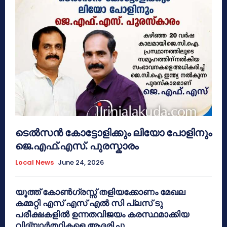
ടെൽസൻ കോട്ടോളിക്കും ലിയോ പോളിനും
ജെ.എഫ്.എസ്. പുരസ്കാരം
Local News
June 24, 2026
യൂത്ത് കോൺഗ്രസ്സ് തളിയക്കോണം മേഖല
കമ്മറ്റി എസ് എസ് എൽ സി പ്ലസ് ടു
പരീക്ഷകളിൽ ഉന്നതവിജയം കരസ്ഥമാക്കിയ
വിദ്യാർത്ഥികളെ ആദരിച്ചു.