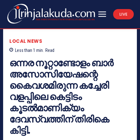
LIVE
LOCAL NEWS
Less than 1
min.
Read
ഒന്നര നൂറ്റാണ്ടോളം ബാര്‍
അസോസിയേഷന്റെ
കൈവശമിരുന്ന കച്ചേരി
വളപ്പിലെ കെട്ടിടം
കൂടല്‍മാണിക്യം
ദേവസ്വത്തിന് തിരികെ
കിട്ടി.