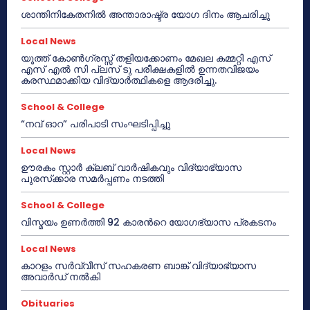
ശാന്തിനികേതനിൽ അന്താരാഷ്ട്ര യോഗ ദിനം ആചരിച്ചു
Local News
യൂത്ത് കോൺഗ്രസ്സ് തളിയക്കോണം മേഖല കമ്മറ്റി എസ്
എസ് എൽ സി പ്ലസ് ടു പരീക്ഷകളിൽ ഉന്നതവിജയം
കരസ്ഥമാക്കിയ വിദ്യാർത്ഥികളെ ആദരിച്ചു.
School & College
“നവ് ഓറ” പരിപാടി സംഘടിപ്പിച്ചു
Local News
ഊരകം സ്റ്റാർ ക്ലബ് വാർഷികവും വിദ്യാഭ്യാസ
പുരസ്‌ക്കാര സമർപ്പണം നടത്തി
School & College
വിസ്മയം ഉണർത്തി 92 കാരൻറെ യോഗഭ്യാസ പ്രകടനം
Local News
കാറളം സർവ്വീസ് സഹകരണ ബാങ്ക് വിദ്യാഭ്യാസ
അവാർഡ് നൽകി
Obituaries