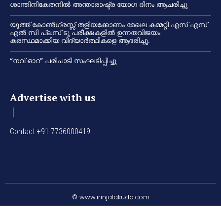
ശാന്തിനികേതനിൽ അന്താരാഷ്ട്ര യോഗ ദിനം ആചരിച്ചു
യൂത്ത് കോൺഗ്രസ്സ് തളിയക്കോണം മേഖല കമ്മറ്റി എസ് എസ്
എൽ സി പ്ലസ് ടു പരീക്ഷകളിൽ ഉന്നതവിജയം
കരസ്ഥമാക്കിയ വിദ്യാർത്ഥികളെ ആദരിച്ചു.
“നവ് ഓറ” പരിപാടി സംഘടിപ്പിച്ചു
Advertise with us
Contact +91 7736000419
© www.irinjalakuda.com