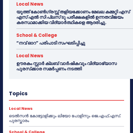
Local News
യൂത്ത് കോൺഗ്രസ്സ് തളിയക്കോണം മേഖല കമ്മറ്റി എസ്
എസ് എൽ സി പ്ലസ് ടു പരീക്ഷകളിൽ ഉന്നതവിജയം
കരസ്ഥമാക്കിയ വിദ്യാർത്ഥികളെ ആദരിച്ചു.
School & College
“നവ് ഓറ” പരിപാടി സംഘടിപ്പിച്ചു
Local News
ഊരകം സ്റ്റാർ ക്ലബ് വാർഷികവും വിദ്യാഭ്യാസ
പുരസ്‌ക്കാര സമർപ്പണം നടത്തി
Topics
Local News
ടെൽസൻ കോട്ടോളിക്കും ലിയോ പോളിനും ജെ.എഫ്.എസ്.
പുരസ്കാരം
School & College