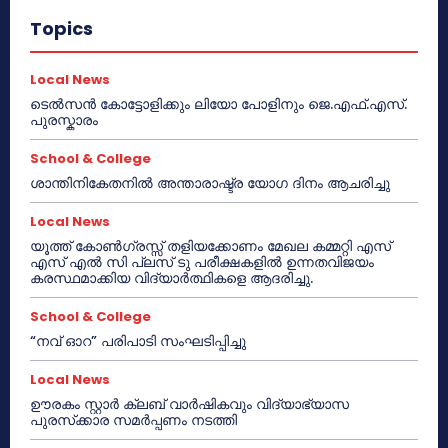
Topics
Local News
ടെൽസൻ കോട്ടോളിക്കും ലിയോ പോളിനും ജെ.എഫ്.എസ്.
പുരസ്കാരം
School & College
ശാന്തിനികേതനിൽ അന്താരാഷ്ട്ര യോഗ ദിനം ആചരിച്ചു
Local News
യൂത്ത് കോൺഗ്രസ്സ് തളിയക്കോണം മേഖല കമ്മറ്റി എസ്
എസ് എൽ സി പ്ലസ് ടു പരീക്ഷകളിൽ ഉന്നതവിജയം
കരസ്ഥമാക്കിയ വിദ്യാർത്ഥികളെ ആദരിച്ചു.
School & College
“നവ് ഓറ” പരിപാടി സംഘടിപ്പിച്ചു
Local News
ഊരകം സ്റ്റാർ ക്ലബ് വാർഷികവും വിദ്യാഭ്യാസ
പുരസ്‌ക്കാര സമർപ്പണം നടത്തി