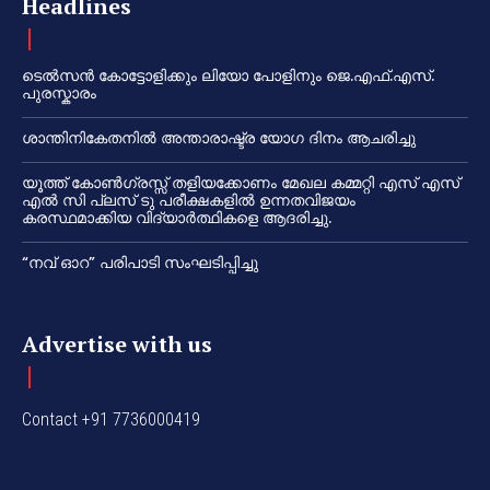
Headlines
ടെൽസൻ കോട്ടോളിക്കും ലിയോ പോളിനും ജെ.എഫ്.എസ്.
പുരസ്കാരം
ശാന്തിനികേതനിൽ അന്താരാഷ്ട്ര യോഗ ദിനം ആചരിച്ചു
യൂത്ത് കോൺഗ്രസ്സ് തളിയക്കോണം മേഖല കമ്മറ്റി എസ് എസ്
എൽ സി പ്ലസ് ടു പരീക്ഷകളിൽ ഉന്നതവിജയം
കരസ്ഥമാക്കിയ വിദ്യാർത്ഥികളെ ആദരിച്ചു.
“നവ് ഓറ” പരിപാടി സംഘടിപ്പിച്ചു
Advertise with us
Contact +91 7736000419