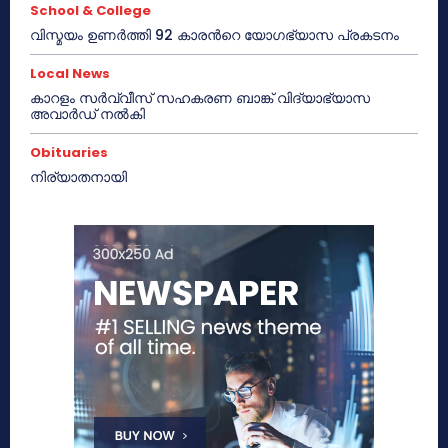
School & College
വിസ്മയം ഉണർത്തി 92 കാരൻറെ യോഗഭ്യാസ പ്രകടനം
Local News
കാറളം സർവ്വീസ് സഹകരണ ബാങ്ക് വിദ്യാഭ്യാസ
അവാർഡ് നൽകി
Obituaries
നിര്യാതനായി