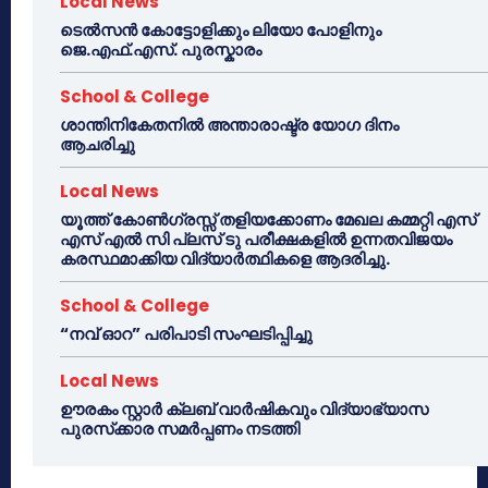
Local News
ടെൽസൻ കോട്ടോളിക്കും ലിയോ പോളിനും
ജെ.എഫ്.എസ്. പുരസ്കാരം
School & College
ശാന്തിനികേതനിൽ അന്താരാഷ്ട്ര യോഗ ദിനം
ആചരിച്ചു
Local News
യൂത്ത് കോൺഗ്രസ്സ് തളിയക്കോണം മേഖല കമ്മറ്റി എസ്
എസ് എൽ സി പ്ലസ് ടു പരീക്ഷകളിൽ ഉന്നതവിജയം
കരസ്ഥമാക്കിയ വിദ്യാർത്ഥികളെ ആദരിച്ചു.
School & College
“നവ് ഓറ” പരിപാടി സംഘടിപ്പിച്ചു
Local News
ഊരകം സ്റ്റാർ ക്ലബ് വാർഷികവും വിദ്യാഭ്യാസ
പുരസ്‌ക്കാര സമർപ്പണം നടത്തി