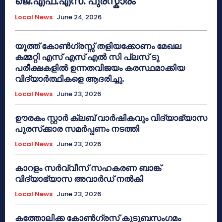
ജെ.എഫ്.എസ്. പുരസ്കാരം
Local News
June 24, 2026
യൂത്ത് കോൺഗ്രസ്സ് തളിയക്കോണം മേഖല
കമ്മറ്റി എസ് എസ് എൽ സി പ്ലസ് ടു
പരീക്ഷകളിൽ ഉന്നതവിജയം കരസ്ഥമാക്കിയ
വിദ്യാർത്ഥികളെ ആദരിച്ചു.
Local News
June 23, 2026
ഊരകം സ്റ്റാർ ക്ലബ് വാർഷികവും വിദ്യാഭ്യാസ
പുരസ്‌ക്കാര സമർപ്പണം നടത്തി
Local News
June 23, 2026
കാറളം സർവ്വീസ് സഹകരണ ബാങ്ക്
വിദ്യാഭ്യാസ അവാർഡ് നൽകി
Local News
June 23, 2026
കത്തോലിക്ക കോൺഗ്രസ് കുടുബസംഗമം