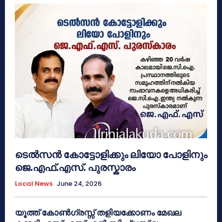
ടെൽസൻ കോട്ടോളിക്കും ലിയോ പോളിനും
ജെ.എഫ്.എസ്. പുരസ്കാരം
Local News
June 24, 2026
യൂത്ത് കോൺഗ്രസ്സ് തളിയക്കോണം മേഖല