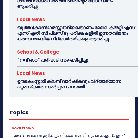
ശാന്തിനികേതനിൽ അന്താരാഷ്ട്ര യോഗ ദിനം
ആചരിച്ചു
Local News
യൂത്ത് കോൺഗ്രസ്സ് തളിയക്കോണം മേഖല കമ്മറ്റി എസ്
എസ് എൽ സി പ്ലസ് ടു പരീക്ഷകളിൽ ഉന്നതവിജയം
കരസ്ഥമാക്കിയ വിദ്യാർത്ഥികളെ ആദരിച്ചു.
School & College
“നവ് ഓറ” പരിപാടി സംഘടിപ്പിച്ചു
Local News
ഊരകം സ്റ്റാർ ക്ലബ് വാർഷികവും വിദ്യാഭ്യാസ
പുരസ്‌ക്കാര സമർപ്പണം നടത്തി
Topics
Local News
ടെൽസൻ കോട്ടോളിക്കും ലിയോ പോളിനും ജെ.എഫ്.എസ്.