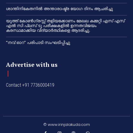
ശാന്തിനികേതനിൽ അന്താരാഷ്ട്ര യോഗ ദിനം ആചരിച്ചു
യൂത്ത് കോൺഗ്രസ്സ് തളിയക്കോണം മേഖല കമ്മറ്റി എസ് എസ്
എൽ സി പ്ലസ് ടു പരീക്ഷകളിൽ ഉന്നതവിജയം
കരസ്ഥമാക്കിയ വിദ്യാർത്ഥികളെ ആദരിച്ചു.
“നവ് ഓറ” പരിപാടി സംഘടിപ്പിച്ചു
Advertise with us
Contact +91 7736000419
© www.irinjalakuda.com