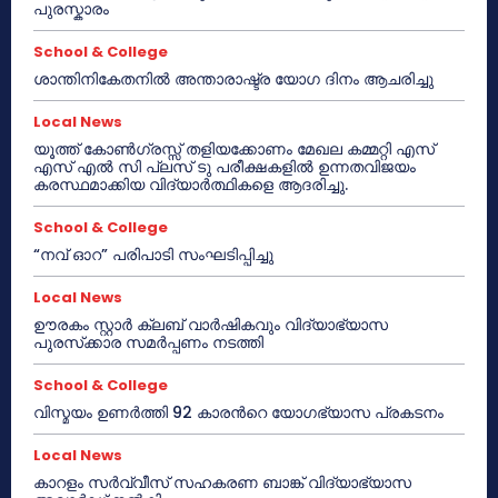
പുരസ്കാരം
School & College
ശാന്തിനികേതനിൽ അന്താരാഷ്ട്ര യോഗ ദിനം ആചരിച്ചു
Local News
യൂത്ത് കോൺഗ്രസ്സ് തളിയക്കോണം മേഖല കമ്മറ്റി എസ്
എസ് എൽ സി പ്ലസ് ടു പരീക്ഷകളിൽ ഉന്നതവിജയം
കരസ്ഥമാക്കിയ വിദ്യാർത്ഥികളെ ആദരിച്ചു.
School & College
“നവ് ഓറ” പരിപാടി സംഘടിപ്പിച്ചു
Local News
ഊരകം സ്റ്റാർ ക്ലബ് വാർഷികവും വിദ്യാഭ്യാസ
പുരസ്‌ക്കാര സമർപ്പണം നടത്തി
School & College
വിസ്മയം ഉണർത്തി 92 കാരൻറെ യോഗഭ്യാസ പ്രകടനം
Local News
കാറളം സർവ്വീസ് സഹകരണ ബാങ്ക് വിദ്യാഭ്യാസ