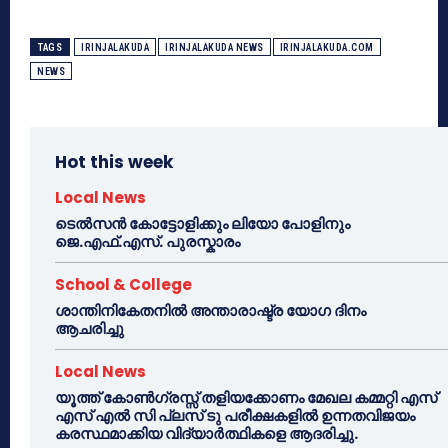
TAGS
IRINJALAKUDA
IRINJALAKUDA NEWS
IRINJALAKUDA.COM
NEWS
Hot this week
Local News
ടെൽസൻ കോട്ടോളിക്കും ലിയോ പോളിനും
ജെ.എഫ്.എസ്. പുരസ്കാരം
School & College
ശാന്തിനികേതനിൽ അന്താരാഷ്ട്ര യോഗ ദിനം
ആചരിച്ചു
Local News
യൂത്ത് കോൺഗ്രസ്സ് തളിയക്കോണം മേഖല കമ്മറ്റി എസ്
എസ് എൽ സി പ്ലസ് ടു പരീക്ഷകളിൽ ഉന്നതവിജയം
കരസ്ഥമാക്കിയ വിദ്യാർത്ഥികളെ ആദരിച്ചു.