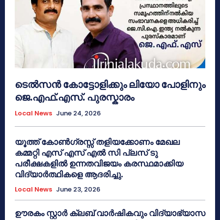
ടെൽസൻ കോട്ടോളിക്കും ലിയോ പോളിനും
ജെ.എഫ്.എസ്. പുരസ്കാരം
Local News
June 24, 2026
യൂത്ത് കോൺഗ്രസ്സ് തളിയക്കോണം മേഖല
കമ്മറ്റി എസ് എസ് എൽ സി പ്ലസ് ടു
പരീക്ഷകളിൽ ഉന്നതവിജയം കരസ്ഥമാക്കിയ
വിദ്യാർത്ഥികളെ ആദരിച്ചു.
Local News
June 23, 2026
ഊരകം സ്റ്റാർ ക്ലബ് വാർഷികവും വിദ്യാഭ്യാസ