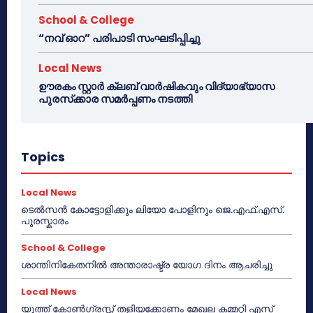
School & College
“നവ് ഓറ” പരിപാടി സംഘടിപ്പിച്ചു
Local News
ഊരകം സ്റ്റാർ ക്ലബ് വാർഷികവും വിദ്യാഭ്യാസ
പുരസ്‌ക്കാര സമർപ്പണം നടത്തി
Topics
Local News
ടെൽസൻ കോട്ടോളിക്കും ലിയോ പോളിനും ജെ.എഫ്.എസ്.
പുരസ്കാരം
School & College
ശാന്തിനികേതനിൽ അന്താരാഷ്ട്ര യോഗ ദിനം ആചരിച്ചു
Local News
യൂത്ത് കോൺഗ്രസ്സ് തളിയക്കോണം മേഖല കമ്മറ്റി എസ്