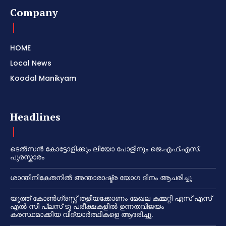
Company
HOME
Local News
Koodal Manikyam
Headlines
ടെൽസൻ കോട്ടോളിക്കും ലിയോ പോളിനും ജെ.എഫ്.എസ്.
പുരസ്കാരം
ശാന്തിനികേതനിൽ അന്താരാഷ്ട്ര യോഗ ദിനം ആചരിച്ചു
യൂത്ത് കോൺഗ്രസ്സ് തളിയക്കോണം മേഖല കമ്മറ്റി എസ് എസ്
എൽ സി പ്ലസ് ടു പരീക്ഷകളിൽ ഉന്നതവിജയം
കരസ്ഥമാക്കിയ വിദ്യാർത്ഥികളെ ആദരിച്ചു.