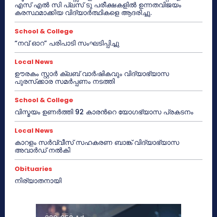
എസ് എൽ സി പ്ലസ് ടു പരീക്ഷകളിൽ ഉന്നതവിജയം
കരസ്ഥമാക്കിയ വിദ്യാർത്ഥികളെ ആദരിച്ചു.
School & College
“നവ് ഓറ” പരിപാടി സംഘടിപ്പിച്ചു
Local News
ഊരകം സ്റ്റാർ ക്ലബ് വാർഷികവും വിദ്യാഭ്യാസ
പുരസ്‌ക്കാര സമർപ്പണം നടത്തി
School & College
വിസ്മയം ഉണർത്തി 92 കാരൻറെ യോഗഭ്യാസ പ്രകടനം
Local News
കാറളം സർവ്വീസ് സഹകരണ ബാങ്ക് വിദ്യാഭ്യാസ
അവാർഡ് നൽകി
Obituaries
നിര്യാതനായി