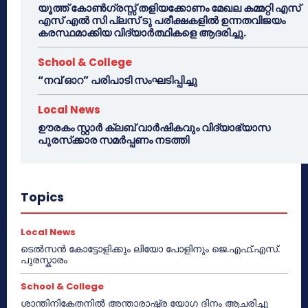
യൂത്ത് കോൺഗ്രസ്സ് തളിയക്കോണം മേഖല കമ്മറ്റി എസ്
എസ് എൽ സി പ്ലസ് ടു പരീക്ഷകളിൽ ഉന്നതവിജയം
കരസ്ഥമാക്കിയ വിദ്യാർത്ഥികളെ ആദരിച്ചു.
School & College
“നവ് ഓറ” പരിപാടി സംഘടിപ്പിച്ചു
Local News
ഊരകം സ്റ്റാർ ക്ലബ് വാർഷികവും വിദ്യാഭ്യാസ
പുരസ്‌ക്കാര സമർപ്പണം നടത്തി
Topics
Local News
ടെൽസൻ കോട്ടോളിക്കും ലിയോ പോളിനും ജെ.എഫ്.എസ്.
പുരസ്കാരം
School & College
ശാന്തിനികേതനിൽ അന്താരാഷ്ട്ര യോഗ ദിനം ആചരിച്ചു