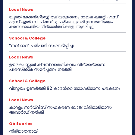
Local News
യൂത്ത് കോൺഗ്രസ്സ് തളിയക്കോണം മേഖല കമ്മറ്റി എസ്
എസ് എൽ സി പ്ലസ് ടു പരീക്ഷകളിൽ ഉന്നതവിജയം
കരസ്ഥമാക്കിയ വിദ്യാർത്ഥികളെ ആദരിച്ചു.
School & College
“നവ് ഓറ” പരിപാടി സംഘടിപ്പിച്ചു
Local News
ഊരകം സ്റ്റാർ ക്ലബ് വാർഷികവും വിദ്യാഭ്യാസ
പുരസ്‌ക്കാര സമർപ്പണം നടത്തി
School & College
വിസ്മയം ഉണർത്തി 92 കാരൻറെ യോഗഭ്യാസ പ്രകടനം
Local News
കാറളം സർവ്വീസ് സഹകരണ ബാങ്ക് വിദ്യാഭ്യാസ
അവാർഡ് നൽകി
Obituaries
നിര്യാതനായി