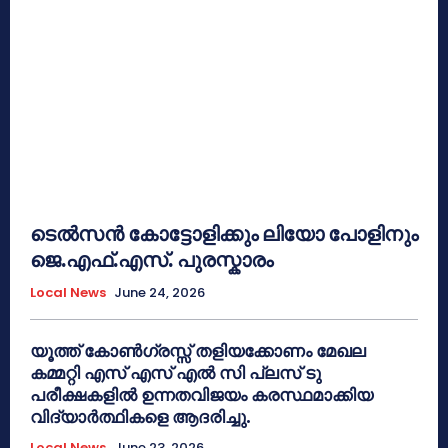
ടെൽസൻ കോട്ടോളിക്കും ലിയോ പോളിനും
ജെ.എഫ്.എസ്. പുരസ്കാരം
Local News
June 24, 2026
യൂത്ത് കോൺഗ്രസ്സ് തളിയക്കോണം മേഖല
കമ്മറ്റി എസ് എസ് എൽ സി പ്ലസ് ടു
പരീക്ഷകളിൽ ഉന്നതവിജയം കരസ്ഥമാക്കിയ
വിദ്യാർത്ഥികളെ ആദരിച്ചു.
Local News
June 23, 2026