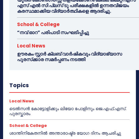
എസ് എൽ സി പ്ലസ് ടു പരീക്ഷകളിൽ ഉന്നതവിജയം
കരസ്ഥമാക്കിയ വിദ്യാർത്ഥികളെ ആദരിച്ചു.
School & College
“നവ് ഓറ” പരിപാടി സംഘടിപ്പിച്ചു
Local News
ഊരകം സ്റ്റാർ ക്ലബ് വാർഷികവും വിദ്യാഭ്യാസ
പുരസ്‌ക്കാര സമർപ്പണം നടത്തി
Topics
Local News
ടെൽസൻ കോട്ടോളിക്കും ലിയോ പോളിനും ജെ.എഫ്.എസ്.
പുരസ്കാരം
School & College
ശാന്തിനികേതനിൽ അന്താരാഷ്ട്ര യോഗ ദിനം ആചരിച്ചു