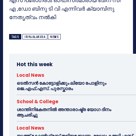
എസ് പ്രോഗ്രാം ഓഫീസര്‍മാരായ ബീന സി
എ ,ഡോ ബിനു ടി വി എന്നിവര്‍ ക്യാമ്പിനു
നേതൃത്വം നല്‍കി
TAGS
IRINJALAKUDA
NEWS
Hot this week
Local News
ടെൽസൻ കോട്ടോളിക്കും ലിയോ പോളിനും
ജെ.എഫ്.എസ്. പുരസ്കാരം
School & College
ശാന്തിനികേതനിൽ അന്താരാഷ്ട്ര യോഗ ദിനം
ആചരിച്ചു
Local News
യൂത്ത് കോൺഗ്രസ്സ് തളിയക്കോണം മേഖല കമ്മറ്റി എസ്