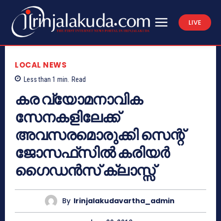
LIVE
LOCAL NEWS
Less than 1
min.
Read
കര വ്യോമനാവിക
സേനകളിലേക്ക്
അവസരമൊരുക്കി സെന്റ്
ജോസഫ്‌സില്‍ കരിയര്‍
ഗൈഡന്‍സ് ക്ലാസ്സ്
By
Irinjalakudavartha_admin