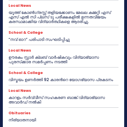
Local News
യൂത്ത് കോൺഗ്രസ്സ് തളിയക്കോണം മേഖല കമ്മറ്റി എസ്
എസ് എൽ സി പ്ലസ് ടു പരീക്ഷകളിൽ ഉന്നതവിജയം
കരസ്ഥമാക്കിയ വിദ്യാർത്ഥികളെ ആദരിച്ചു.
School & College
“നവ് ഓറ” പരിപാടി സംഘടിപ്പിച്ചു
Local News
ഊരകം സ്റ്റാർ ക്ലബ് വാർഷികവും വിദ്യാഭ്യാസ
പുരസ്‌ക്കാര സമർപ്പണം നടത്തി
School & College
വിസ്മയം ഉണർത്തി 92 കാരൻറെ യോഗഭ്യാസ പ്രകടനം
Local News
കാറളം സർവ്വീസ് സഹകരണ ബാങ്ക് വിദ്യാഭ്യാസ
അവാർഡ് നൽകി
Obituaries
നിര്യാതനായി