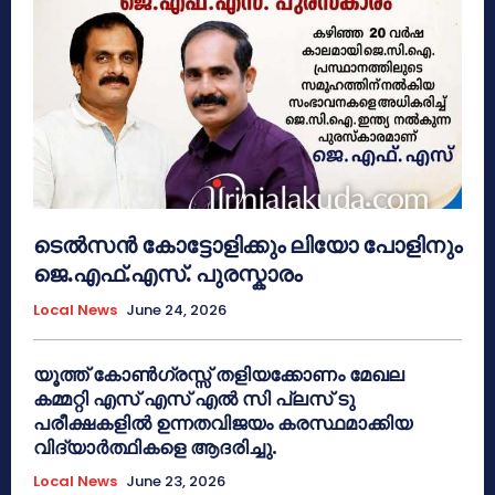
ടെൽസൻ കോട്ടോളിക്കും ലിയോ പോളിനും
ജെ.എഫ്.എസ്. പുരസ്കാരം
Local News
June 24, 2026
യൂത്ത് കോൺഗ്രസ്സ് തളിയക്കോണം മേഖല
കമ്മറ്റി എസ് എസ് എൽ സി പ്ലസ് ടു
പരീക്ഷകളിൽ ഉന്നതവിജയം കരസ്ഥമാക്കിയ
വിദ്യാർത്ഥികളെ ആദരിച്ചു.
Local News
June 23, 2026