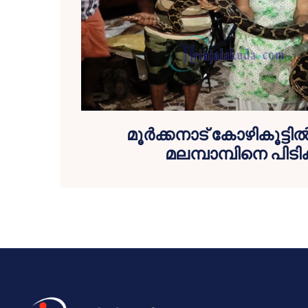
മൂര്‍ക്കനാട് കോഴികൂട്ട
മലമ്പാമ്പിനെ പിടി