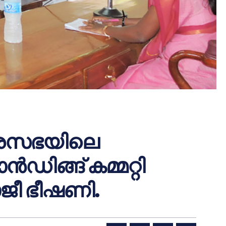
നഗരസഭയിലെ
ന്‍ഡിങ്ങ് കമ്മറ്റി
ജീ ഭീഷണി.