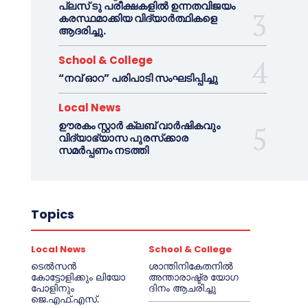
പ്ലസ് ടു പരീക്ഷകളിൽ ഉന്നതവിജയം
കരസ്ഥമാക്കിയ വിദ്യാർത്ഥികളെ
ആദരിച്ചു.
School & College
“നവ് ഓറ” പരിപാടി സംഘടിപ്പിച്ചു
Local News
ഊരകം സ്റ്റാർ ക്ലബ് വാർഷികവും
വിദ്യാഭ്യാസ പുരസ്‌ക്കാര
സമർപ്പണം നടത്തി
Topics
Local News
School & College
ടെൽസൻ
ശാന്തിനികേതനിൽ
കോട്ടോളിക്കും ലിയോ
അന്താരാഷ്ട്ര യോഗ
പോളിനും
ദിനം ആചരിച്ചു
ജെ.എഫ്.എസ്.