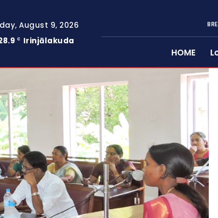
day, August 9, 2026
BRE
28.9
Irinjālakuda
C
HOME
L