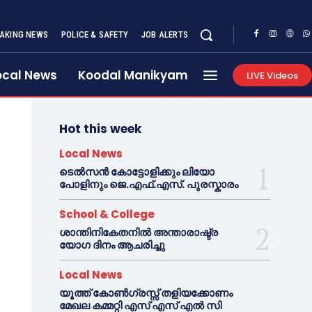
AKING NEWS
POLICE & SAFETY
JOB ALERTS
ocal News
Koodal Manikyam
LIVE Videos
Hot this week
Local News
ടെൽസൻ കോട്ടോളിക്കും ലിയോ
പോളിനും ജെ.എഫ്.എസ്. പുരസ്കാരം
School & College
ശാന്തിനികേതനിൽ അന്താരാഷ്ട്ര
യോഗ ദിനം ആചരിച്ചു
Local News
യൂത്ത് കോൺഗ്രസ്സ് തളിയക്കോണം
മേഖല കമ്മറ്റി എസ് എസ് എൽ സി