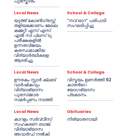
പുരസ്കാരം
Local News
School & College
യൂത്ത് കോൺഗ്രസ്സ്
“നവ് ഓറ” പരിപാടി
തളിയക്കോണം മേഖല
സംഘടിപ്പിച്ചു
കമ്മറ്റി എസ് എസ്
എൽ സി പ്ലസ് ടു
പരീക്ഷകളിൽ
ഉന്നതവിജയം
കരസ്ഥമാക്കിയ
വിദ്യാർത്ഥികളെ
ആദരിച്ചു.
Local News
School & College
ഊരകം സ്റ്റാർ ക്ലബ്
വിസ്മയം ഉണർത്തി 92
വാർഷികവും
കാരൻറെ
വിദ്യാഭ്യാസ
യോഗഭ്യാസ
പുരസ്‌ക്കാര
പ്രകടനം
സമർപ്പണം നടത്തി
Local News
Obituaries
കാറളം സർവ്വീസ്
നിര്യാതനായി
സഹകരണ ബാങ്ക്
വിദ്യാഭ്യാസ
അവാർഡ് നൽകി