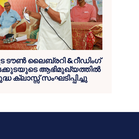
ട ടൗണ്‍ ലൈബ്രറി &റീഡിംഗ്
ക്കുടയുടെ ആഭിമുഖ്യത്തില്‍
്ധ ക്ലാസ്സ് സംഘടിപ്പിച്ചു