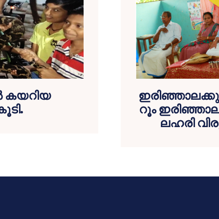
ഇരിഞ്ഞാലക്കു
ില്‍ കയറിയ
റൂം ഇരിഞ്ഞാല
കൂടി.
ലഹരി വിരുദ