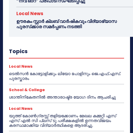
“നവ് ഓറ” പരിപാടി സംഘടിപ്പിച്ചു
Local News
ഊരകം സ്റ്റാർ ക്ലബ് വാർഷികവും വിദ്യാഭ്യാസ
പുരസ്‌ക്കാര സമർപ്പണം നടത്തി
Topics
Local News
ടെൽസൻ കോട്ടോളിക്കും ലിയോ പോളിനും ജെ.എഫ്.എസ്.
പുരസ്കാരം
School & College
ശാന്തിനികേതനിൽ അന്താരാഷ്ട്ര യോഗ ദിനം ആചരിച്ചു
Local News
യൂത്ത് കോൺഗ്രസ്സ് തളിയക്കോണം മേഖല കമ്മറ്റി എസ്
എസ് എൽ സി പ്ലസ് ടു പരീക്ഷകളിൽ ഉന്നതവിജയം
കരസ്ഥമാക്കിയ വിദ്യാർത്ഥികളെ ആദരിച്ചു.