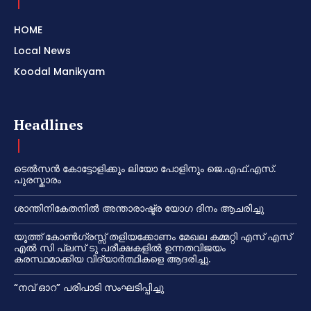
HOME
Local News
Koodal Manikyam
Headlines
ടെൽസൻ കോട്ടോളിക്കും ലിയോ പോളിനും ജെ.എഫ്.എസ്.
പുരസ്കാരം
ശാന്തിനികേതനിൽ അന്താരാഷ്ട്ര യോഗ ദിനം ആചരിച്ചു
യൂത്ത് കോൺഗ്രസ്സ് തളിയക്കോണം മേഖല കമ്മറ്റി എസ് എസ്
എൽ സി പ്ലസ് ടു പരീക്ഷകളിൽ ഉന്നതവിജയം
കരസ്ഥമാക്കിയ വിദ്യാർത്ഥികളെ ആദരിച്ചു.
“നവ് ഓറ” പരിപാടി സംഘടിപ്പിച്ചു