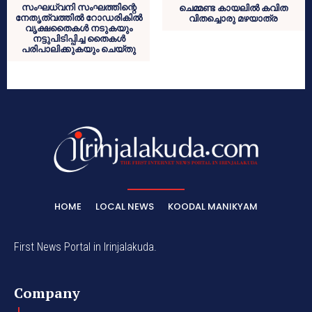
സംഘധ്വനി സംഘത്തിന്റെ
ചെമ്മണ്ട കായലില്‍ കവിത
നേതൃത്വത്തില്‍ റോഡരികില്‍
വിതച്ചൊരു മഴയാത്ര
വൃക്ഷതൈകള്‍ നടുകയും
നട്ടുപിടിപ്പിച്ച തൈകള്‍
പരിപാലിക്കുകയും ചെയ്തു
HOME
LOCAL NEWS
KOODAL MANIKYAM
First News Portal in Irinjalakuda.
Company