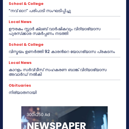
School & College
“നവ് ഓറ” പരിപാടി സംഘടിപ്പിച്ചു
Local News
ഊരകം സ്റ്റാർ ക്ലബ് വാർഷികവും വിദ്യാഭ്യാസ
പുരസ്‌ക്കാര സമർപ്പണം നടത്തി
School & College
വിസ്മയം ഉണർത്തി 92 കാരൻറെ യോഗഭ്യാസ പ്രകടനം
Local News
കാറളം സർവ്വീസ് സഹകരണ ബാങ്ക് വിദ്യാഭ്യാസ
അവാർഡ് നൽകി
Obituaries
നിര്യാതനായി