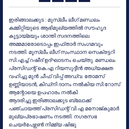
ഇരിങ്ങാലക്കുട : മുസ്ലീം ലീഗ് മണ്ഡലം
കമ്മിറ്റിയുടെ ആഭിമുഖ്യത്തില്‍ സൗഹൃദ
കൂട്ടായ്മയും ശാന്തി സദനത്തിലെ
അമ്മമാരോടൊപ്പം ഇഫ്താര്‍ സംഗമവും
നടത്തി. മൂസ്ലീം ലീഗ് സംസ്ഥാന സെക്രട്ടറി
സി.എച്ച് റഷീദ് ഉദ്ഘാടനം ചെയ്തു. മണ്ഡലം
പ്രസിഡന്റ് കെ.എ റിയസുദ്ദീന്‍ അധ്യക്ഷത
വഹിച്ചു.മുന്‍ ചീഫ് വിപ്പ് അഡ്വ. തോമസ്
ഉണ്ണിയാടന്‍, കിഡ്നി ദാനം നല്‍കിയ സി.റോസ്
ആന്റോയെ ഉപഹാരം നല്‍കി
ആദരിച്ചു.ഇരിങ്ങാലക്കുട ബ്ലോക്ക്
പഞ്ചായത്ത് പ്രസിഡന്റ് വി.എ മനോജ്കുമാര്‍
മുഖ്യപ്രഭാഷണം നടത്തി. നഗരസഭ
ചെയര്‍പേഴ്സണ്‍ നിമ്മ്യ ഷിജു