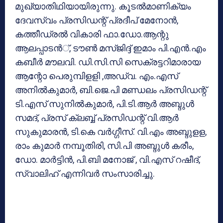
മുഖ്യാതിഥിയായിരുന്നു. കൂടല്‍മാണിക്യം
ദേവസ്വം പ്രസിഡന്റ് പ്രദീപ് മേനോന്‍,
കത്തീഡ്രല്‍ വികാരി ഫാ.ഡോ.ആന്റു
ആലപ്പാടന്‍്, ടൗണ്‍ മസ്ജിദ്ദ് ഇമാം പി.എന്‍.എം
കബീര്‍ മൗലവി. ഡി.സി.സി സെക്രട്ടറിമാരായ
ആന്റോ പെരുമ്പിളളി ,അഡ്വ. എം.എസ്
അനില്‍കുമാര്‍, ബി.ജെ.പി മണ്ഡലം പ്രസിഡന്റ്
ടി.എസ് സുനില്‍കുമാര്‍, പി.ടി.ആര്‍ അബ്ദുള്‍
സമദ്, പ്രസ് ക്ലബ്ബ് പ്രസിഡന്റ് വി.ആര്‍
സുകുമാരന്‍, ടി.കെ വര്‍ഗ്ഗീസ്. വി.എം അബ്ദുളള,
രാം കുമാര്‍ നമ്പൂതിരി, സി.പി അബ്ദുള്‍ കരീം,
ഡോ. മാര്‍ട്ടിന്‍, പി.ബി മനോജ് , വി.എസ് റഷീദ്,
സ്വാലിഹ് എന്നിവര്‍ സംസാരിച്ചു.