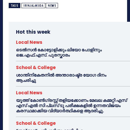
TAGS
IRINJALAKUDA
NEWS
Hot this week
Local News
ടെൽസൻ കോട്ടോളിക്കും ലിയോ പോളിനും
ജെ.എഫ്.എസ്. പുരസ്കാരം
School & College
ശാന്തിനികേതനിൽ അന്താരാഷ്ട്ര യോഗ ദിനം
ആചരിച്ചു
Local News
യൂത്ത് കോൺഗ്രസ്സ് തളിയക്കോണം മേഖല കമ്മറ്റി എസ്
എസ് എൽ സി പ്ലസ് ടു പരീക്ഷകളിൽ ഉന്നതവിജയം
കരസ്ഥമാക്കിയ വിദ്യാർത്ഥികളെ ആദരിച്ചു.
School & College