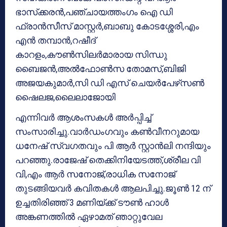
ഭാസ്‌ക്കരന്‍,പഞ്ചായത്തംഗം ഐ ഡി
ഫ്രാന്‍സീസ് മാസ്റ്റര്‍,ബാബു കോടശ്ശേരി,എം
എന്‍ തമ്പാന്‍,റഷീദ്
കാറളം,കൗണ്‍സിലര്‍മാരായ സിന്ധു
ബൈജന്‍,അല്‍ഫോണ്‍സ തോമസ്,ബിജി
അജയകുമാര്‍,സി ഡി എസ് ചെയര്‍പേഴ്‌സണ്‍
ഷൈലജ,ലൈലാജോയി
എന്നിവര്‍ ആശംസകള്‍ അര്‍പ്പിച്ച്
സംസാരിച്ചു.വാര്‍ഡംഗവും കണ്‍വീനറുമായ
ധനേഷ് സ്വഗതവും പി ആര്‍ സ്റ്റാന്‍ലി നന്ദിയും
പറഞ്ഞു.രാജേഷ് തെക്കിനിയേടത്ത്,ശ്രീല വി
വി,എം ആര്‍ സനോജ്,രാധിക സനോജ്
തുടങ്ങിയവര്‍ കവിതകള്‍ ആലപിച്ചു.ജൂണ്‍ 12 ന്
ഉച്ചതിരിഞ്ഞ് 3 മണിയ്ക്ക് ടൗണ്‍ ഹാള്‍
അങ്കണത്തില്‍ ഏഴാമത് ഞാറ്റുവേല