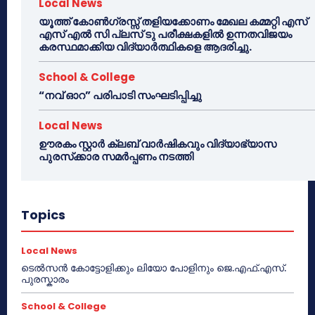
Local News
യൂത്ത് കോൺഗ്രസ്സ് തളിയക്കോണം മേഖല കമ്മറ്റി എസ്
എസ് എൽ സി പ്ലസ് ടു പരീക്ഷകളിൽ ഉന്നതവിജയം
കരസ്ഥമാക്കിയ വിദ്യാർത്ഥികളെ ആദരിച്ചു.
School & College
“നവ് ഓറ” പരിപാടി സംഘടിപ്പിച്ചു
Local News
ഊരകം സ്റ്റാർ ക്ലബ് വാർഷികവും വിദ്യാഭ്യാസ
പുരസ്‌ക്കാര സമർപ്പണം നടത്തി
Topics
Local News
ടെൽസൻ കോട്ടോളിക്കും ലിയോ പോളിനും ജെ.എഫ്.എസ്.
പുരസ്കാരം
School & College