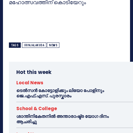
മഹോത്സവത്തിന് കൊടിയേറും
TAGS
IRINJALAKUDA
NEWS
Hot this week
Local News
ടെൽസൻ കോട്ടോളിക്കും ലിയോ പോളിനും
ജെ.എഫ്.എസ്. പുരസ്കാരം
School & College
ശാന്തിനികേതനിൽ അന്താരാഷ്ട്ര യോഗ ദിനം
ആചരിച്ചു