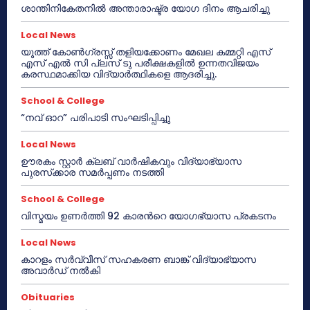
ശാന്തിനികേതനിൽ അന്താരാഷ്ട്ര യോഗ ദിനം ആചരിച്ചു
Local News
യൂത്ത് കോൺഗ്രസ്സ് തളിയക്കോണം മേഖല കമ്മറ്റി എസ്
എസ് എൽ സി പ്ലസ് ടു പരീക്ഷകളിൽ ഉന്നതവിജയം
കരസ്ഥമാക്കിയ വിദ്യാർത്ഥികളെ ആദരിച്ചു.
School & College
“നവ് ഓറ” പരിപാടി സംഘടിപ്പിച്ചു
Local News
ഊരകം സ്റ്റാർ ക്ലബ് വാർഷികവും വിദ്യാഭ്യാസ
പുരസ്‌ക്കാര സമർപ്പണം നടത്തി
School & College
വിസ്മയം ഉണർത്തി 92 കാരൻറെ യോഗഭ്യാസ പ്രകടനം
Local News
കാറളം സർവ്വീസ് സഹകരണ ബാങ്ക് വിദ്യാഭ്യാസ
അവാർഡ് നൽകി
Obituaries