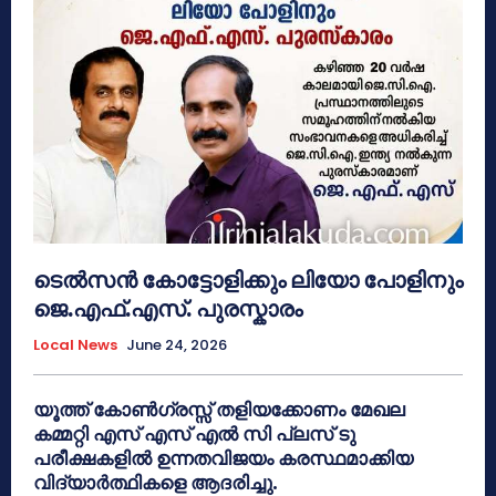
ടെൽസൻ കോട്ടോളിക്കും ലിയോ പോളിനും
ജെ.എഫ്.എസ്. പുരസ്കാരം
Local News
June 24, 2026
യൂത്ത് കോൺഗ്രസ്സ് തളിയക്കോണം മേഖല
കമ്മറ്റി എസ് എസ് എൽ സി പ്ലസ് ടു
പരീക്ഷകളിൽ ഉന്നതവിജയം കരസ്ഥമാക്കിയ
വിദ്യാർത്ഥികളെ ആദരിച്ചു.