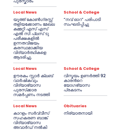
പുരസ്കാരം
Local News
School & College
യൂത്ത് കോൺഗ്രസ്സ്
“നവ് ഓറ” പരിപാടി
തളിയക്കോണം മേഖല
സംഘടിപ്പിച്ചു
കമ്മറ്റി എസ് എസ്
എൽ സി പ്ലസ് ടു
പരീക്ഷകളിൽ
ഉന്നതവിജയം
കരസ്ഥമാക്കിയ
വിദ്യാർത്ഥികളെ
ആദരിച്ചു.
Local News
School & College
ഊരകം സ്റ്റാർ ക്ലബ്
വിസ്മയം ഉണർത്തി 92
വാർഷികവും
കാരൻറെ
വിദ്യാഭ്യാസ
യോഗഭ്യാസ
പുരസ്‌ക്കാര
പ്രകടനം
സമർപ്പണം നടത്തി
Local News
Obituaries
കാറളം സർവ്വീസ്
നിര്യാതനായി
സഹകരണ ബാങ്ക്
വിദ്യാഭ്യാസ
അവാർഡ് നൽകി