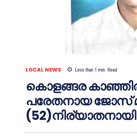
LOCAL NEWS
Less than 1
min.
Read
കൊളങ്ങര കാഞ്ഞിരപ്
പരേതനായ ജോസ് മ
(52)നിര്യാതനായി