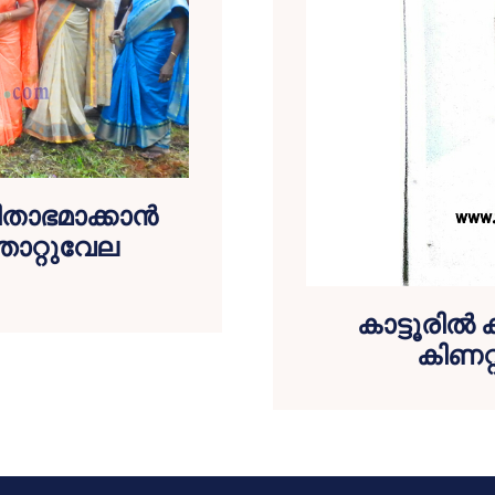
ഭമാക്കാന്‍
ഞാറ്റുവേല
കാട്ടൂരില്‍
കിണറ്റ