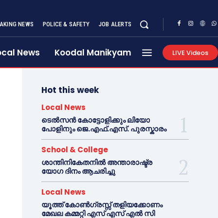
AKING NEWS
POLICE & SAFETY
JOB ALERTS
ocal News
Koodal Manikyam
LIVE Videos
Hot this week
Local News
ടെൽസൻ കോട്ടോളിക്കും ലിയോ
പോളിനും ജെ.എഫ്.എസ്. പുരസ്കാരം
School & College
ശാന്തിനികേതനിൽ അന്താരാഷ്ട്ര
യോഗ ദിനം ആചരിച്ചു
Local News
യൂത്ത് കോൺഗ്രസ്സ് തളിയക്കോണം
മേഖല കമ്മറ്റി എസ് എസ് എൽ സി