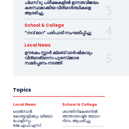
പ്ലസ് ടു പരീക്ഷകളിൽ ഉന്നതവിജയം
കരസ്ഥമാക്കിയ വിദ്യാർത്ഥികളെ
ആദരിച്ചു.
School & College
“നവ് ഓറ” പരിപാടി സംഘടിപ്പിച്ചു
Local News
ഊരകം സ്റ്റാർ ക്ലബ് വാർഷികവും
വിദ്യാഭ്യാസ പുരസ്‌ക്കാര
സമർപ്പണം നടത്തി
Topics
Local News
School & College
ടെൽസൻ
ശാന്തിനികേതനിൽ
കോട്ടോളിക്കും ലിയോ
അന്താരാഷ്ട്ര യോഗ
പോളിനും
ദിനം ആചരിച്ചു
ജെ.എഫ്.എസ്.