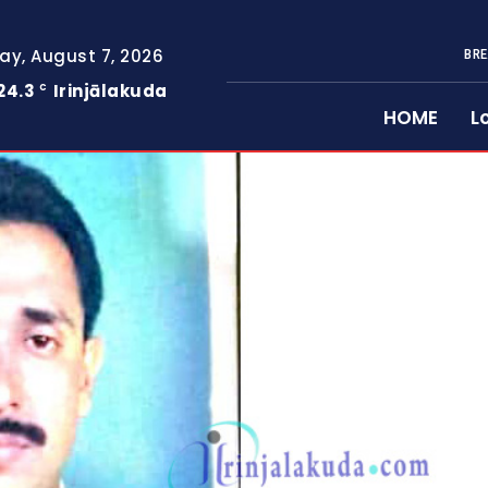
day, August 7, 2026
BRE
24.3
Irinjālakuda
C
HOME
L