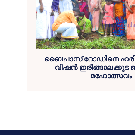
ബൈപാസ് റോഡിനെ ഹരിതാ
വിഷന്‍ ഇരിങ്ങാലക്കുട 
മഹോത്സവം