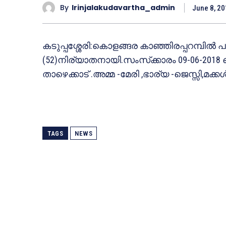
By
Irinjalakudavartha_admin
June 8, 2
കടുപ്പശ്ശേരി:കൊളങ്ങര കാഞ്ഞിരപ്പറമ്പില
(52)നിര്യാതനായി.സംസ്‌ക്കാരം 09-06-2018 വൈക
താഴെക്കാട് .അമ്മ -മേരി ,ഭാര്യ -ജെസ്സി,മ
TAGS
NEWS