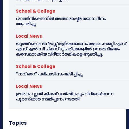
School & College
ശാന്തിനികേതനിൽ അന്താരാഷ്ട്ര യോഗ ദിനം
ആചരിച്ചു
Local News
യൂത്ത് കോൺഗ്രസ്സ് തളിയക്കോണം മേഖല കമ്മറ്റി എസ്
എസ് എൽ സി പ്ലസ് ടു പരീക്ഷകളിൽ ഉന്നതവിജയം
കരസ്ഥമാക്കിയ വിദ്യാർത്ഥികളെ ആദരിച്ചു.
School & College
“നവ് ഓറ” പരിപാടി സംഘടിപ്പിച്ചു
Local News
ഊരകം സ്റ്റാർ ക്ലബ് വാർഷികവും വിദ്യാഭ്യാസ
പുരസ്‌ക്കാര സമർപ്പണം നടത്തി
Topics