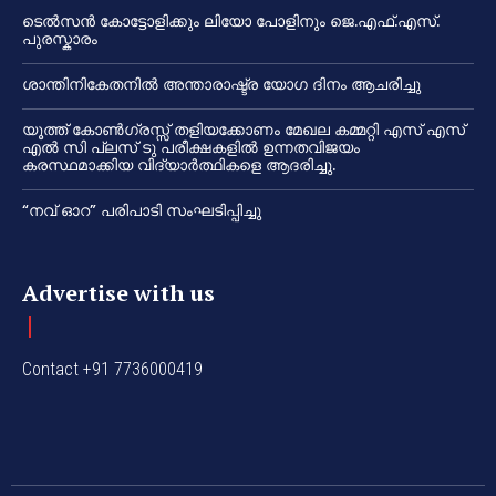
ടെൽസൻ കോട്ടോളിക്കും ലിയോ പോളിനും ജെ.എഫ്.എസ്.
പുരസ്കാരം
ശാന്തിനികേതനിൽ അന്താരാഷ്ട്ര യോഗ ദിനം ആചരിച്ചു
യൂത്ത് കോൺഗ്രസ്സ് തളിയക്കോണം മേഖല കമ്മറ്റി എസ് എസ്
എൽ സി പ്ലസ് ടു പരീക്ഷകളിൽ ഉന്നതവിജയം
കരസ്ഥമാക്കിയ വിദ്യാർത്ഥികളെ ആദരിച്ചു.
“നവ് ഓറ” പരിപാടി സംഘടിപ്പിച്ചു
Advertise with us
Contact +91 7736000419