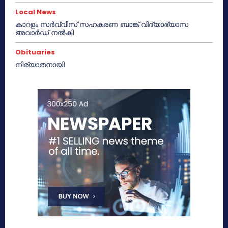
Local News
കാറളം സർവ്വീസ് സഹകരണ ബാങ്ക് വിദ്യാഭ്യാസ
അവാർഡ് നൽകി
Obituaries
നിര്യാതനായി