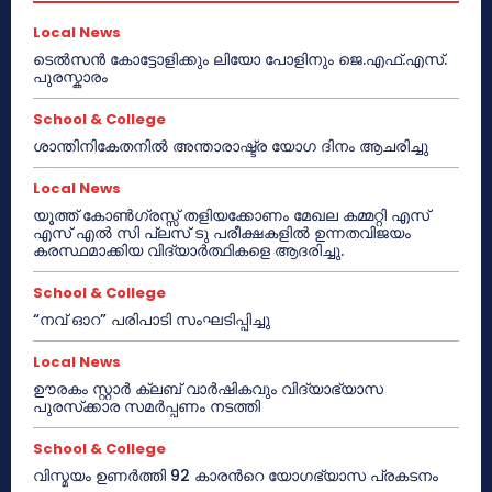
Local News
ടെൽസൻ കോട്ടോളിക്കും ലിയോ പോളിനും ജെ.എഫ്.എസ്.
പുരസ്കാരം
School & College
ശാന്തിനികേതനിൽ അന്താരാഷ്ട്ര യോഗ ദിനം ആചരിച്ചു
Local News
യൂത്ത് കോൺഗ്രസ്സ് തളിയക്കോണം മേഖല കമ്മറ്റി എസ്
എസ് എൽ സി പ്ലസ് ടു പരീക്ഷകളിൽ ഉന്നതവിജയം
കരസ്ഥമാക്കിയ വിദ്യാർത്ഥികളെ ആദരിച്ചു.
School & College
“നവ് ഓറ” പരിപാടി സംഘടിപ്പിച്ചു
Local News
ഊരകം സ്റ്റാർ ക്ലബ് വാർഷികവും വിദ്യാഭ്യാസ
പുരസ്‌ക്കാര സമർപ്പണം നടത്തി
School & College
വിസ്മയം ഉണർത്തി 92 കാരൻറെ യോഗഭ്യാസ പ്രകടനം