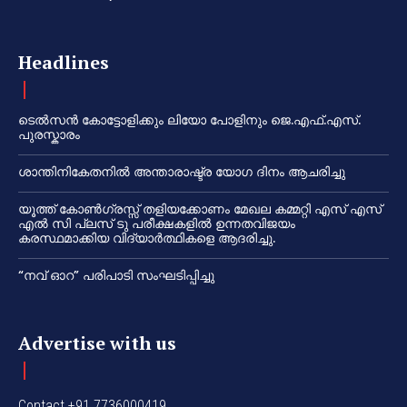
Headlines
ടെൽസൻ കോട്ടോളിക്കും ലിയോ പോളിനും ജെ.എഫ്.എസ്.
പുരസ്കാരം
ശാന്തിനികേതനിൽ അന്താരാഷ്ട്ര യോഗ ദിനം ആചരിച്ചു
യൂത്ത് കോൺഗ്രസ്സ് തളിയക്കോണം മേഖല കമ്മറ്റി എസ് എസ്
എൽ സി പ്ലസ് ടു പരീക്ഷകളിൽ ഉന്നതവിജയം
കരസ്ഥമാക്കിയ വിദ്യാർത്ഥികളെ ആദരിച്ചു.
“നവ് ഓറ” പരിപാടി സംഘടിപ്പിച്ചു
Advertise with us
Contact +91 7736000419