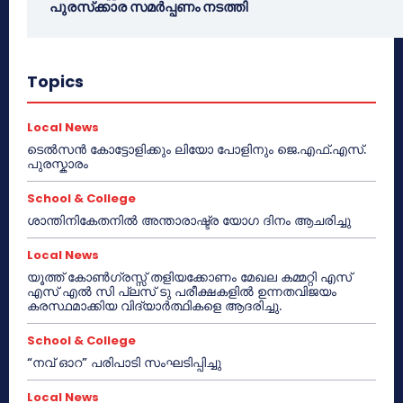
പുരസ്‌ക്കാര സമർപ്പണം നടത്തി
Topics
Local News
ടെൽസൻ കോട്ടോളിക്കും ലിയോ പോളിനും ജെ.എഫ്.എസ്.
പുരസ്കാരം
School & College
ശാന്തിനികേതനിൽ അന്താരാഷ്ട്ര യോഗ ദിനം ആചരിച്ചു
Local News
യൂത്ത് കോൺഗ്രസ്സ് തളിയക്കോണം മേഖല കമ്മറ്റി എസ്
എസ് എൽ സി പ്ലസ് ടു പരീക്ഷകളിൽ ഉന്നതവിജയം
കരസ്ഥമാക്കിയ വിദ്യാർത്ഥികളെ ആദരിച്ചു.
School & College
“നവ് ഓറ” പരിപാടി സംഘടിപ്പിച്ചു
Local News