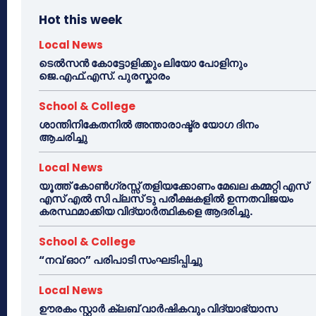
Hot this week
Local News
ടെൽസൻ കോട്ടോളിക്കും ലിയോ പോളിനും
ജെ.എഫ്.എസ്. പുരസ്കാരം
School & College
ശാന്തിനികേതനിൽ അന്താരാഷ്ട്ര യോഗ ദിനം
ആചരിച്ചു
Local News
യൂത്ത് കോൺഗ്രസ്സ് തളിയക്കോണം മേഖല കമ്മറ്റി എസ്
എസ് എൽ സി പ്ലസ് ടു പരീക്ഷകളിൽ ഉന്നതവിജയം
കരസ്ഥമാക്കിയ വിദ്യാർത്ഥികളെ ആദരിച്ചു.
School & College
“നവ് ഓറ” പരിപാടി സംഘടിപ്പിച്ചു
Local News
ഊരകം സ്റ്റാർ ക്ലബ് വാർഷികവും വിദ്യാഭ്യാസ