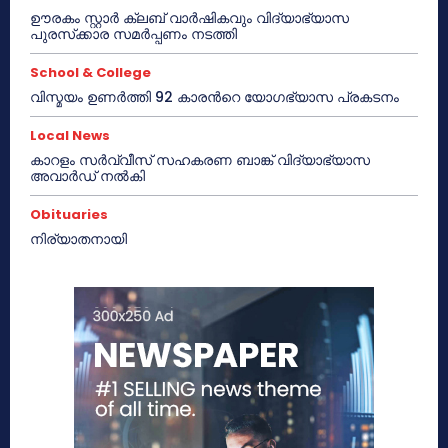
ഊരകം സ്റ്റാർ ക്ലബ് വാർഷികവും വിദ്യാഭ്യാസ
പുരസ്‌ക്കാര സമർപ്പണം നടത്തി
School & College
വിസ്മയം ഉണർത്തി 92 കാരൻറെ യോഗഭ്യാസ പ്രകടനം
Local News
കാറളം സർവ്വീസ് സഹകരണ ബാങ്ക് വിദ്യാഭ്യാസ
അവാർഡ് നൽകി
Obituaries
നിര്യാതനായി