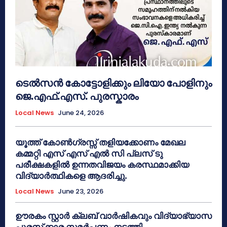
ടെൽസൻ കോട്ടോളിക്കും ലിയോ പോളിനും
ജെ.എഫ്.എസ്. പുരസ്കാരം
Local News
June 24, 2026
യൂത്ത് കോൺഗ്രസ്സ് തളിയക്കോണം മേഖല
കമ്മറ്റി എസ് എസ് എൽ സി പ്ലസ് ടു
പരീക്ഷകളിൽ ഉന്നതവിജയം കരസ്ഥമാക്കിയ
വിദ്യാർത്ഥികളെ ആദരിച്ചു.
Local News
June 23, 2026
ഊരകം സ്റ്റാർ ക്ലബ് വാർഷികവും വിദ്യാഭ്യാസ
പുരസ്‌ക്കാര സമർപ്പണം നടത്തി