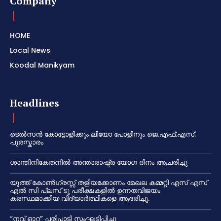
Company
HOME
Local News
Koodal Manikyam
Headlines
ടെൽസൻ കോട്ടോളിക്കും ലിയോ പോളിനും ജെ.എഫ്.എസ്.
പുരസ്കാരം
ശാന്തിനികേതനിൽ അന്താരാഷ്ട്ര യോഗ ദിനം ആചരിച്ചു
യൂത്ത് കോൺഗ്രസ്സ് തളിയക്കോണം മേഖല കമ്മറ്റി എസ് എസ്
എൽ സി പ്ലസ് ടു പരീക്ഷകളിൽ ഉന്നതവിജയം
കരസ്ഥമാക്കിയ വിദ്യാർത്ഥികളെ ആദരിച്ചു.
“നവ് ഓറ” പരിപാടി സംഘടിപ്പിച്ചു