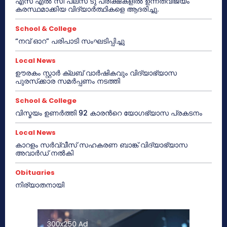
എസ് എൽ സി പ്ലസ് ടു പരീക്ഷകളിൽ ഉന്നതവിജയം
കരസ്ഥമാക്കിയ വിദ്യാർത്ഥികളെ ആദരിച്ചു.
School & College
“നവ് ഓറ” പരിപാടി സംഘടിപ്പിച്ചു
Local News
ഊരകം സ്റ്റാർ ക്ലബ് വാർഷികവും വിദ്യാഭ്യാസ
പുരസ്‌ക്കാര സമർപ്പണം നടത്തി
School & College
വിസ്മയം ഉണർത്തി 92 കാരൻറെ യോഗഭ്യാസ പ്രകടനം
Local News
കാറളം സർവ്വീസ് സഹകരണ ബാങ്ക് വിദ്യാഭ്യാസ
അവാർഡ് നൽകി
Obituaries
നിര്യാതനായി