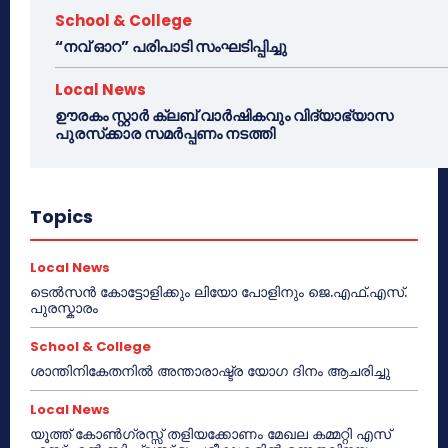
School & College
“നവ് ഓറ” പരിപാടി സംഘടിപ്പിച്ചു
Local News
ഊരകം സ്റ്റാർ ക്ലബ് വാർഷികവും വിദ്യാഭ്യാസ
പുരസ്‌ക്കാര സമർപ്പണം നടത്തി
Topics
Local News
ടെൽസൻ കോട്ടോളിക്കും ലിയോ പോളിനും ജെ.എഫ്.എസ്.
പുരസ്കാരം
School & College
ശാന്തിനികേതനിൽ അന്താരാഷ്ട്ര യോഗ ദിനം ആചരിച്ചു
Local News
യൂത്ത് കോൺഗ്രസ്സ് തളിയക്കോണം മേഖല കമ്മറ്റി എസ്