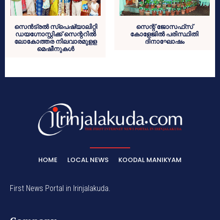
സെന്‍ട്രല്‍ സ്‌പെഷ്യാലിറ്റി
സെന്റ് ജോസഫ്‌സ്
ഡയഗ്നോസ്റ്റിക്ക് സെന്ററില്‍
കോളേജില്‍ പരിസ്ഥിതി
ലോകോത്തര നിലവാരമുളള
ദിനാഘോഷം
മെഷീനുകള്‍
HOME
LOCAL NEWS
KOODAL MANIKYAM
First News Portal in Irinjalakuda.