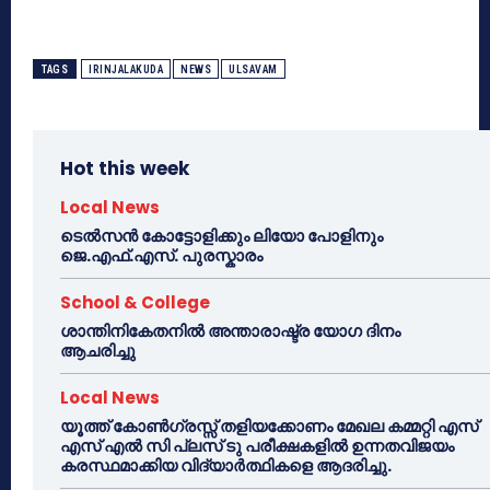
TAGS
IRINJALAKUDA
NEWS
ULSAVAM
Hot this week
Local News
ടെൽസൻ കോട്ടോളിക്കും ലിയോ പോളിനും
ജെ.എഫ്.എസ്. പുരസ്കാരം
School & College
ശാന്തിനികേതനിൽ അന്താരാഷ്ട്ര യോഗ ദിനം
ആചരിച്ചു
Local News
യൂത്ത് കോൺഗ്രസ്സ് തളിയക്കോണം മേഖല കമ്മറ്റി എസ്
എസ് എൽ സി പ്ലസ് ടു പരീക്ഷകളിൽ ഉന്നതവിജയം
കരസ്ഥമാക്കിയ വിദ്യാർത്ഥികളെ ആദരിച്ചു.