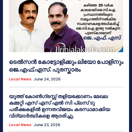
ടെൽസൻ കോട്ടോളിക്കും ലിയോ പോളിനും
ജെ.എഫ്.എസ്. പുരസ്കാരം
Local News
June 24, 2026
യൂത്ത് കോൺഗ്രസ്സ് തളിയക്കോണം മേഖല
കമ്മറ്റി എസ് എസ് എൽ സി പ്ലസ് ടു
പരീക്ഷകളിൽ ഉന്നതവിജയം കരസ്ഥമാക്കിയ
വിദ്യാർത്ഥികളെ ആദരിച്ചു.
Local News
June 23, 2026