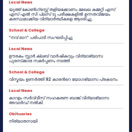
Local News
യൂത്ത് കോൺഗ്രസ്സ് തളിയക്കോണം മേഖല കമ്മറ്റി എസ്
എസ് എൽ സി പ്ലസ് ടു പരീക്ഷകളിൽ ഉന്നതവിജയം
കരസ്ഥമാക്കിയ വിദ്യാർത്ഥികളെ ആദരിച്ചു.
School & College
“നവ് ഓറ” പരിപാടി സംഘടിപ്പിച്ചു
Local News
ഊരകം സ്റ്റാർ ക്ലബ് വാർഷികവും വിദ്യാഭ്യാസ
പുരസ്‌ക്കാര സമർപ്പണം നടത്തി
School & College
വിസ്മയം ഉണർത്തി 92 കാരൻറെ യോഗഭ്യാസ പ്രകടനം
Local News
കാറളം സർവ്വീസ് സഹകരണ ബാങ്ക് വിദ്യാഭ്യാസ
അവാർഡ് നൽകി
Obituaries
നിര്യാതനായി