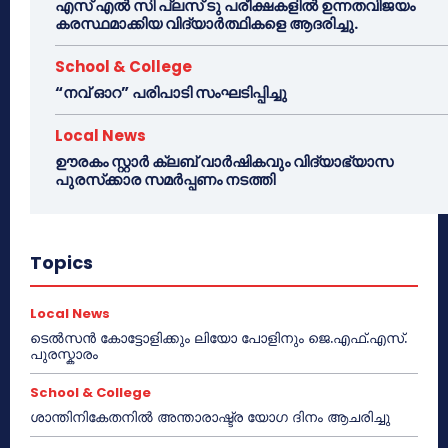
എസ് എൽ സി പ്ലസ് ടു പരീക്ഷകളിൽ ഉന്നതവിജയം
കരസ്ഥമാക്കിയ വിദ്യാർത്ഥികളെ ആദരിച്ചു.
School & College
“നവ് ഓറ” പരിപാടി സംഘടിപ്പിച്ചു
Local News
ഊരകം സ്റ്റാർ ക്ലബ് വാർഷികവും വിദ്യാഭ്യാസ
പുരസ്‌ക്കാര സമർപ്പണം നടത്തി
Topics
Local News
ടെൽസൻ കോട്ടോളിക്കും ലിയോ പോളിനും ജെ.എഫ്.എസ്.
പുരസ്കാരം
School & College
ശാന്തിനികേതനിൽ അന്താരാഷ്ട്ര യോഗ ദിനം ആചരിച്ചു