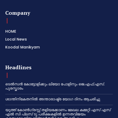
Company
HOME
Local News
Koodal Manikyam
Headlines
ടെൽസൻ കോട്ടോളിക്കും ലിയോ പോളിനും ജെ.എഫ്.എസ്.
പുരസ്കാരം
ശാന്തിനികേതനിൽ അന്താരാഷ്ട്ര യോഗ ദിനം ആചരിച്ചു
യൂത്ത് കോൺഗ്രസ്സ് തളിയക്കോണം മേഖല കമ്മറ്റി എസ് എസ്
എൽ സി പ്ലസ് ടു പരീക്ഷകളിൽ ഉന്നതവിജയം