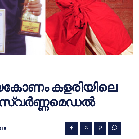
തളിയകോണം കളരിയിലെ
 സ്വര്‍ണ്ണമെഡല്‍
2018