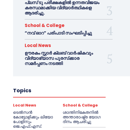
പ്ലസ് ടു പരീക്ഷകളിൽ ഉന്നതവിജയം
കരസ്ഥമാക്കിയ വിദ്യാർത്ഥികളെ
ആദരിച്ചു.
School & College
“നവ് ഓറ” പരിപാടി സംഘടിപ്പിച്ചു
Local News
ഊരകം സ്റ്റാർ ക്ലബ് വാർഷികവും
വിദ്യാഭ്യാസ പുരസ്‌ക്കാര
സമർപ്പണം നടത്തി
Topics
Local News
School & College
ടെൽസൻ
ശാന്തിനികേതനിൽ
കോട്ടോളിക്കും ലിയോ
അന്താരാഷ്ട്ര യോഗ
പോളിനും
ദിനം ആചരിച്ചു
ജെ.എഫ്.എസ്.