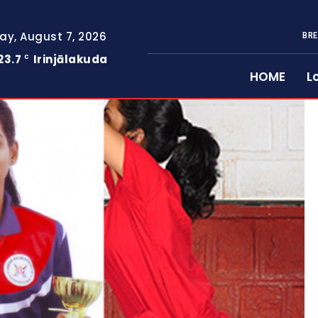
day, August 7, 2026
BRE
23.7
Irinjālakuda
C
HOME
L