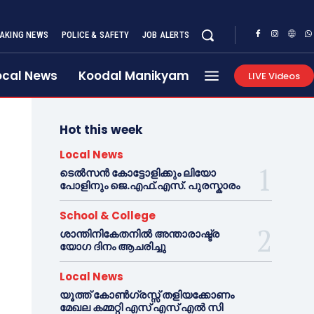
AKING NEWS
POLICE & SAFETY
JOB ALERTS
ocal News
Koodal Manikyam
LIVE Videos
Hot this week
Local News
ടെൽസൻ കോട്ടോളിക്കും ലിയോ
പോളിനും ജെ.എഫ്.എസ്. പുരസ്കാരം
School & College
ശാന്തിനികേതനിൽ അന്താരാഷ്ട്ര
യോഗ ദിനം ആചരിച്ചു
Local News
യൂത്ത് കോൺഗ്രസ്സ് തളിയക്കോണം
മേഖല കമ്മറ്റി എസ് എസ് എൽ സി