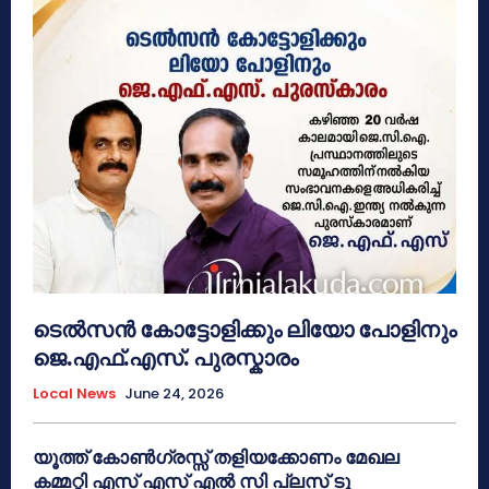
ടെൽസൻ കോട്ടോളിക്കും ലിയോ പോളിനും
ജെ.എഫ്.എസ്. പുരസ്കാരം
Local News
June 24, 2026
യൂത്ത് കോൺഗ്രസ്സ് തളിയക്കോണം മേഖല
കമ്മറ്റി എസ് എസ് എൽ സി പ്ലസ് ടു