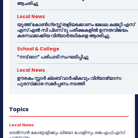
ആചരിച്ചു
Local News
യൂത്ത് കോൺഗ്രസ്സ് തളിയക്കോണം മേഖല കമ്മറ്റി എസ്
എസ് എൽ സി പ്ലസ് ടു പരീക്ഷകളിൽ ഉന്നതവിജയം
കരസ്ഥമാക്കിയ വിദ്യാർത്ഥികളെ ആദരിച്ചു.
School & College
“നവ് ഓറ” പരിപാടി സംഘടിപ്പിച്ചു
Local News
ഊരകം സ്റ്റാർ ക്ലബ് വാർഷികവും വിദ്യാഭ്യാസ
പുരസ്‌ക്കാര സമർപ്പണം നടത്തി
Topics
Local News
ടെൽസൻ കോട്ടോളിക്കും ലിയോ പോളിനും ജെ.എഫ്.എസ്.
പുരസ്കാരം