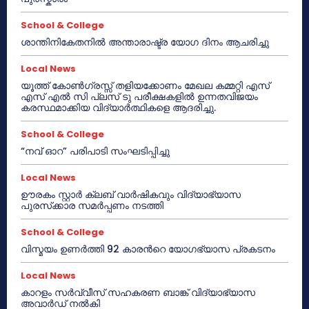
School & College
ശാന്തിനികേതനിൽ അന്താരാഷ്ട്ര യോഗ ദിനം ആചരിച്ചു
Local News
യൂത്ത് കോൺഗ്രസ്സ് തളിയക്കോണം മേഖല കമ്മറ്റി എസ്
എസ് എൽ സി പ്ലസ് ടു പരീക്ഷകളിൽ ഉന്നതവിജയം
കരസ്ഥമാക്കിയ വിദ്യാർത്ഥികളെ ആദരിച്ചു.
School & College
“നവ് ഓറ” പരിപാടി സംഘടിപ്പിച്ചു
Local News
ഊരകം സ്റ്റാർ ക്ലബ് വാർഷികവും വിദ്യാഭ്യാസ
പുരസ്‌ക്കാര സമർപ്പണം നടത്തി
School & College
വിസ്മയം ഉണർത്തി 92 കാരൻറെ യോഗഭ്യാസ പ്രകടനം
Local News
കാറളം സർവ്വീസ് സഹകരണ ബാങ്ക് വിദ്യാഭ്യാസ
അവാർഡ് നൽകി