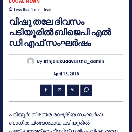
LOCAL NEWS
Less than 1
min.
Read
വിഷു തലേ ദിവസം
പടിയൂരിൽ ബിജെപി എൽ
ഡി എഫ് സംഘർഷം
By
Irinjalakudavartha_admin
April 15, 2018
പടിയൂർ: നിരന്തര രാഷ്ട്രീയ സംഘർഷ
ബാധിത പ്രദേശമായ പടിയൂരിൽ
പഞ്ചായത്ത് ഓഫീസിന് സമീപം വിഷു തലേ