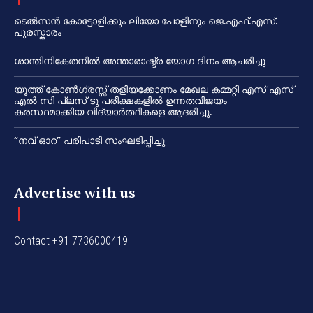
ടെൽസൻ കോട്ടോളിക്കും ലിയോ പോളിനും ജെ.എഫ്.എസ്.
പുരസ്കാരം
ശാന്തിനികേതനിൽ അന്താരാഷ്ട്ര യോഗ ദിനം ആചരിച്ചു
യൂത്ത് കോൺഗ്രസ്സ് തളിയക്കോണം മേഖല കമ്മറ്റി എസ് എസ്
എൽ സി പ്ലസ് ടു പരീക്ഷകളിൽ ഉന്നതവിജയം
കരസ്ഥമാക്കിയ വിദ്യാർത്ഥികളെ ആദരിച്ചു.
“നവ് ഓറ” പരിപാടി സംഘടിപ്പിച്ചു
Advertise with us
Contact +91 7736000419