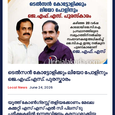
ടെൽസൻ കോട്ടോളിക്കും ലിയോ പോളിനും
ജെ.എഫ്.എസ്. പുരസ്കാരം
Local News
June 24, 2026
യൂത്ത് കോൺഗ്രസ്സ് തളിയക്കോണം മേഖല
കമ്മറ്റി എസ് എസ് എൽ സി പ്ലസ് ടു
പരീക്ഷകളിൽ ഉന്നതവിജയം കരസ്ഥമാക്കിയ