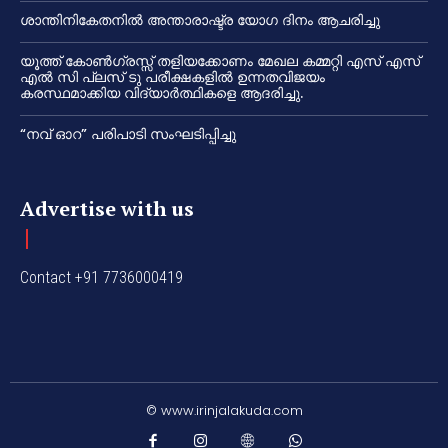
ശാന്തിനികേതനിൽ അന്താരാഷ്ട്ര യോഗ ദിനം ആചരിച്ചു
യൂത്ത് കോൺഗ്രസ്സ് തളിയക്കോണം മേഖല കമ്മറ്റി എസ് എസ്
എൽ സി പ്ലസ് ടു പരീക്ഷകളിൽ ഉന്നതവിജയം
കരസ്ഥമാക്കിയ വിദ്യാർത്ഥികളെ ആദരിച്ചു.
“നവ് ഓറ” പരിപാടി സംഘടിപ്പിച്ചു
Advertise with us
Contact +91 7736000419
© www.irinjalakuda.com