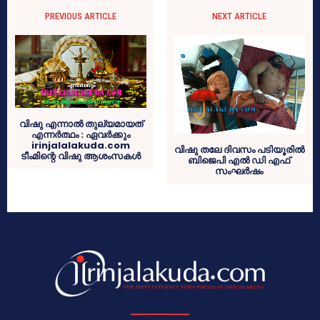
PREVIOUS ARTICLE
NEXT ARTICLE
വിഷു എന്നാല്‍ തുല്യമായത്
എന്നര്‍ത്ഥം : ഏവര്‍ക്കും
irinjalalakuda.com
വിഷു തലേ ദിവസം പടിയൂരിൽ
ടീംമിന്റെ വിഷു ആശംസകള്‍
ബിജെപി എൽ ഡി എഫ്
സംഘർഷം