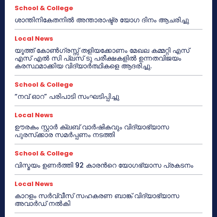
School & College
ശാന്തിനികേതനിൽ അന്താരാഷ്ട്ര യോഗ ദിനം ആചരിച്ചു
Local News
യൂത്ത് കോൺഗ്രസ്സ് തളിയക്കോണം മേഖല കമ്മറ്റി എസ്
എസ് എൽ സി പ്ലസ് ടു പരീക്ഷകളിൽ ഉന്നതവിജയം
കരസ്ഥമാക്കിയ വിദ്യാർത്ഥികളെ ആദരിച്ചു.
School & College
“നവ് ഓറ” പരിപാടി സംഘടിപ്പിച്ചു
Local News
ഊരകം സ്റ്റാർ ക്ലബ് വാർഷികവും വിദ്യാഭ്യാസ
പുരസ്‌ക്കാര സമർപ്പണം നടത്തി
School & College
വിസ്മയം ഉണർത്തി 92 കാരൻറെ യോഗഭ്യാസ പ്രകടനം
Local News
കാറളം സർവ്വീസ് സഹകരണ ബാങ്ക് വിദ്യാഭ്യാസ
അവാർഡ് നൽകി