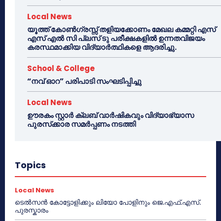
Local News
യൂത്ത് കോൺഗ്രസ്സ് തളിയക്കോണം മേഖല കമ്മറ്റി എസ്
എസ് എൽ സി പ്ലസ് ടു പരീക്ഷകളിൽ ഉന്നതവിജയം
കരസ്ഥമാക്കിയ വിദ്യാർത്ഥികളെ ആദരിച്ചു.
School & College
“നവ് ഓറ” പരിപാടി സംഘടിപ്പിച്ചു
Local News
ഊരകം സ്റ്റാർ ക്ലബ് വാർഷികവും വിദ്യാഭ്യാസ
പുരസ്‌ക്കാര സമർപ്പണം നടത്തി
Topics
Local News
ടെൽസൻ കോട്ടോളിക്കും ലിയോ പോളിനും ജെ.എഫ്.എസ്.
പുരസ്കാരം