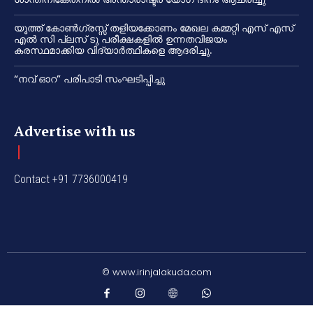
യൂത്ത് കോൺഗ്രസ്സ് തളിയക്കോണം മേഖല കമ്മറ്റി എസ് എസ്
എൽ സി പ്ലസ് ടു പരീക്ഷകളിൽ ഉന്നതവിജയം
കരസ്ഥമാക്കിയ വിദ്യാർത്ഥികളെ ആദരിച്ചു.
“നവ് ഓറ” പരിപാടി സംഘടിപ്പിച്ചു
Advertise with us
Contact +91 7736000419
© www.irinjalakuda.com