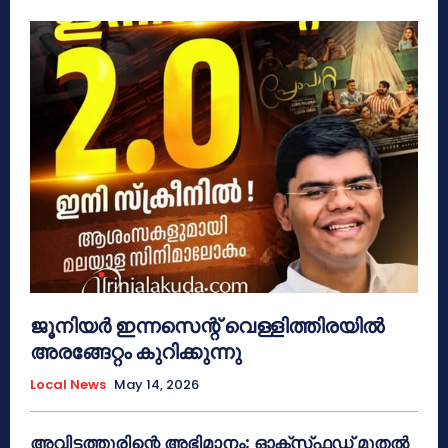
ജൂനിയർ ഇന്നസെന്റ് വെള്ളിത്തിരയിൽ
അരങ്ങേറ്റം കുറിക്കുന്നു
Local News
May 14, 2026
അവിട്ടത്തൂരിന്റെ അഭിമാനം; ഓക്‌സ്‌ഫഡ് മുതൽ