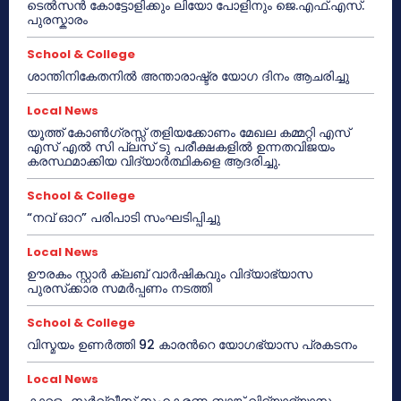
ടെൽസൻ കോട്ടോളിക്കും ലിയോ പോളിനും ജെ.എഫ്.എസ്.
പുരസ്കാരം
School & College
ശാന്തിനികേതനിൽ അന്താരാഷ്ട്ര യോഗ ദിനം ആചരിച്ചു
Local News
യൂത്ത് കോൺഗ്രസ്സ് തളിയക്കോണം മേഖല കമ്മറ്റി എസ്
എസ് എൽ സി പ്ലസ് ടു പരീക്ഷകളിൽ ഉന്നതവിജയം
കരസ്ഥമാക്കിയ വിദ്യാർത്ഥികളെ ആദരിച്ചു.
School & College
“നവ് ഓറ” പരിപാടി സംഘടിപ്പിച്ചു
Local News
ഊരകം സ്റ്റാർ ക്ലബ് വാർഷികവും വിദ്യാഭ്യാസ
പുരസ്‌ക്കാര സമർപ്പണം നടത്തി
School & College
വിസ്മയം ഉണർത്തി 92 കാരൻറെ യോഗഭ്യാസ പ്രകടനം
Local News
കാറളം സർവ്വീസ് സഹകരണ ബാങ്ക് വിദ്യാഭ്യാസ