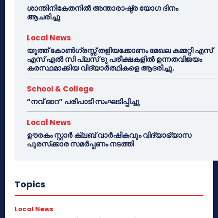
ശാന്തിനികേതനിൽ അന്താരാഷ്ട്ര യോഗ ദിനം
ആചരിച്ചു
Local News
യൂത്ത് കോൺഗ്രസ്സ് തളിയക്കോണം മേഖല കമ്മറ്റി എസ്
എസ് എൽ സി പ്ലസ് ടു പരീക്ഷകളിൽ ഉന്നതവിജയം
കരസ്ഥമാക്കിയ വിദ്യാർത്ഥികളെ ആദരിച്ചു.
School & College
“നവ് ഓറ” പരിപാടി സംഘടിപ്പിച്ചു
Local News
ഊരകം സ്റ്റാർ ക്ലബ് വാർഷികവും വിദ്യാഭ്യാസ
പുരസ്‌ക്കാര സമർപ്പണം നടത്തി
Topics
Local News