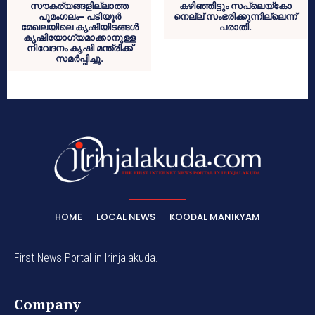
സൗകര്യങ്ങളില്ലാത്ത
കഴിഞ്ഞിട്ടും സപ്ലെയ്‌കോ
പൂമംഗലം- പടിയൂര്‍
നെല്ല് സംഭരിക്കുന്നില്ലെന്ന്
മേഖലയിലെ കൃഷിയിടങ്ങള്‍
പരാതി.
കൃഷിയോഗ്യമാക്കാനുള്ള
നിവേദനം കൃഷി മന്ത്രിക്ക്
സമര്‍പ്പിച്ചു.
HOME
LOCAL NEWS
KOODAL MANIKYAM
First News Portal in Irinjalakuda.
Company