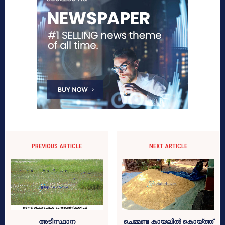
PREVIOUS ARTICLE
NEXT ARTICLE
അടിസ്ഥാന
ചെമ്മണ്ട കായലില്‍ കൊയ്ത്ത്