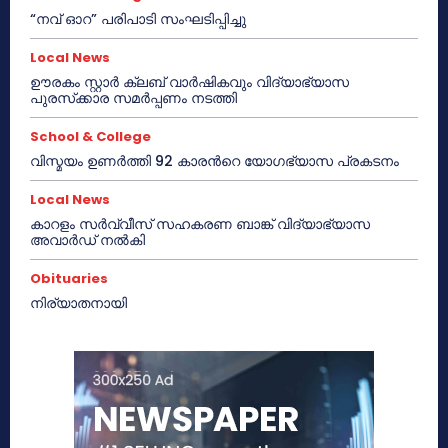
“നവ് ഓറ” പരിപാടി സംഘടിപ്പിച്ചു
Local News
ഊരകം സ്റ്റാർ ക്ലബ് വാർഷികവും വിദ്യാഭ്യാസ
പുരസ്‌ക്കാര സമർപ്പണം നടത്തി
School & College
വിസ്മയം ഉണർത്തി 92 കാരൻറെ യോഗഭ്യാസ പ്രകടനം
Local News
കാറളം സർവ്വീസ് സഹകരണ ബാങ്ക് വിദ്യാഭ്യാസ
അവാർഡ് നൽകി
Obituaries
നിര്യാതനായി