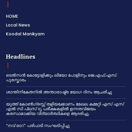
HOME
Local News
Koodal Manikyam
Headlines
ടെൽസൻ കോട്ടോളിക്കും ലിയോ പോളിനും ജെ.എഫ്.എസ്.
പുരസ്കാരം
ശാന്തിനികേതനിൽ അന്താരാഷ്ട്ര യോഗ ദിനം ആചരിച്ചു
യൂത്ത് കോൺഗ്രസ്സ് തളിയക്കോണം മേഖല കമ്മറ്റി എസ് എസ്
എൽ സി പ്ലസ് ടു പരീക്ഷകളിൽ ഉന്നതവിജയം
കരസ്ഥമാക്കിയ വിദ്യാർത്ഥികളെ ആദരിച്ചു.
“നവ് ഓറ” പരിപാടി സംഘടിപ്പിച്ചു