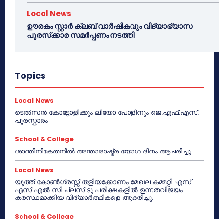
Local News
ഊരകം സ്റ്റാർ ക്ലബ് വാർഷികവും വിദ്യാഭ്യാസ
പുരസ്‌ക്കാര സമർപ്പണം നടത്തി
Topics
Local News
ടെൽസൻ കോട്ടോളിക്കും ലിയോ പോളിനും ജെ.എഫ്.എസ്.
പുരസ്കാരം
School & College
ശാന്തിനികേതനിൽ അന്താരാഷ്ട്ര യോഗ ദിനം ആചരിച്ചു
Local News
യൂത്ത് കോൺഗ്രസ്സ് തളിയക്കോണം മേഖല കമ്മറ്റി എസ്
എസ് എൽ സി പ്ലസ് ടു പരീക്ഷകളിൽ ഉന്നതവിജയം
കരസ്ഥമാക്കിയ വിദ്യാർത്ഥികളെ ആദരിച്ചു.
School & College