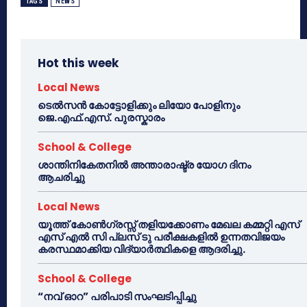
TAGS
NEWS
Hot this week
Local News
ടെൽസൻ കോട്ടോളിക്കും ലിയോ പോളിനും
ജെ.എഫ്.എസ്. പുരസ്കാരം
School & College
ശാന്തിനികേതനിൽ അന്താരാഷ്ട്ര യോഗ ദിനം
ആചരിച്ചു
Local News
യൂത്ത് കോൺഗ്രസ്സ് തളിയക്കോണം മേഖല കമ്മറ്റി എസ്
എസ് എൽ സി പ്ലസ് ടു പരീക്ഷകളിൽ ഉന്നതവിജയം
കരസ്ഥമാക്കിയ വിദ്യാർത്ഥികളെ ആദരിച്ചു.
School & College
“നവ് ഓറ” പരിപാടി സംഘടിപ്പിച്ചു