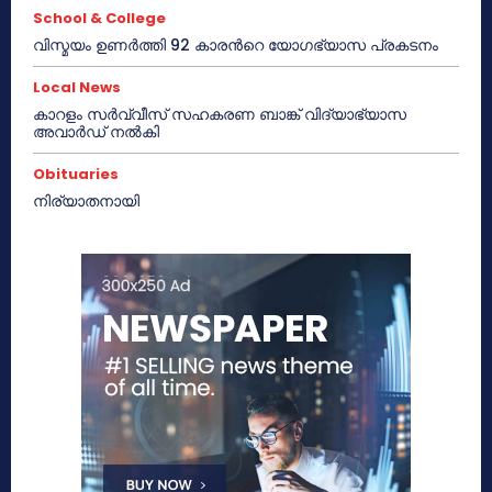
School & College
വിസ്മയം ഉണർത്തി 92 കാരൻറെ യോഗഭ്യാസ പ്രകടനം
Local News
കാറളം സർവ്വീസ് സഹകരണ ബാങ്ക് വിദ്യാഭ്യാസ
അവാർഡ് നൽകി
Obituaries
നിര്യാതനായി