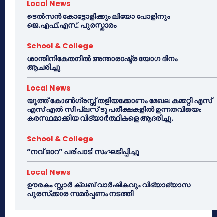
Local News
ടെൽസൻ കോട്ടോളിക്കും ലിയോ പോളിനും
ജെ.എഫ്.എസ്. പുരസ്കാരം
School & College
ശാന്തിനികേതനിൽ അന്താരാഷ്ട്ര യോഗ ദിനം
ആചരിച്ചു
Local News
യൂത്ത് കോൺഗ്രസ്സ് തളിയക്കോണം മേഖല കമ്മറ്റി എസ്
എസ് എൽ സി പ്ലസ് ടു പരീക്ഷകളിൽ ഉന്നതവിജയം
കരസ്ഥമാക്കിയ വിദ്യാർത്ഥികളെ ആദരിച്ചു.
School & College
“നവ് ഓറ” പരിപാടി സംഘടിപ്പിച്ചു
Local News
ഊരകം സ്റ്റാർ ക്ലബ് വാർഷികവും വിദ്യാഭ്യാസ
പുരസ്‌ക്കാര സമർപ്പണം നടത്തി