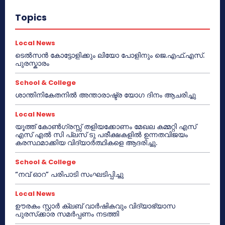
Topics
Local News
ടെൽസൻ കോട്ടോളിക്കും ലിയോ പോളിനും ജെ.എഫ്.എസ്.
പുരസ്കാരം
School & College
ശാന്തിനികേതനിൽ അന്താരാഷ്ട്ര യോഗ ദിനം ആചരിച്ചു
Local News
യൂത്ത് കോൺഗ്രസ്സ് തളിയക്കോണം മേഖല കമ്മറ്റി എസ്
എസ് എൽ സി പ്ലസ് ടു പരീക്ഷകളിൽ ഉന്നതവിജയം
കരസ്ഥമാക്കിയ വിദ്യാർത്ഥികളെ ആദരിച്ചു.
School & College
“നവ് ഓറ” പരിപാടി സംഘടിപ്പിച്ചു
Local News
ഊരകം സ്റ്റാർ ക്ലബ് വാർഷികവും വിദ്യാഭ്യാസ
പുരസ്‌ക്കാര സമർപ്പണം നടത്തി