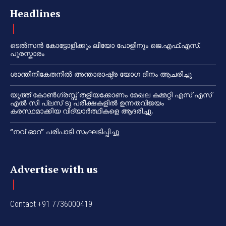
Headlines
ടെൽസൻ കോട്ടോളിക്കും ലിയോ പോളിനും ജെ.എഫ്.എസ്.
പുരസ്കാരം
ശാന്തിനികേതനിൽ അന്താരാഷ്ട്ര യോഗ ദിനം ആചരിച്ചു
യൂത്ത് കോൺഗ്രസ്സ് തളിയക്കോണം മേഖല കമ്മറ്റി എസ് എസ്
എൽ സി പ്ലസ് ടു പരീക്ഷകളിൽ ഉന്നതവിജയം
കരസ്ഥമാക്കിയ വിദ്യാർത്ഥികളെ ആദരിച്ചു.
“നവ് ഓറ” പരിപാടി സംഘടിപ്പിച്ചു
Advertise with us
Contact +91 7736000419