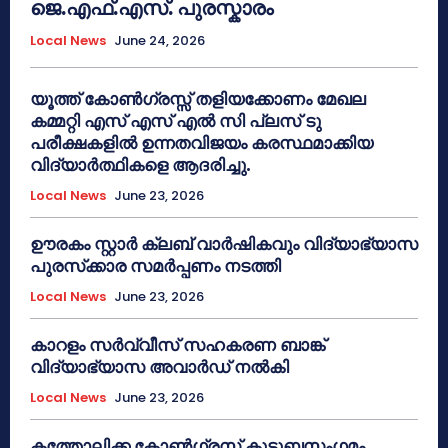
ജെ.എഫ്.എസ്. പുരസ്കാരം
Local News
June 24, 2026
യൂത്ത് കോൺഗ്രസ്സ് തളിയക്കോണം മേഖല
കമ്മറ്റി എസ് എസ് എൽ സി പ്ലസ് ടു
പരീക്ഷകളിൽ ഉന്നതവിജയം കരസ്ഥമാക്കിയ
വിദ്യാർത്ഥികളെ ആദരിച്ചു.
Local News
June 23, 2026
ഊരകം സ്റ്റാർ ക്ലബ് വാർഷികവും വിദ്യാഭ്യാസ
പുരസ്‌ക്കാര സമർപ്പണം നടത്തി
Local News
June 23, 2026
കാറളം സർവ്വീസ് സഹകരണ ബാങ്ക്
വിദ്യാഭ്യാസ അവാർഡ് നൽകി
Local News
June 23, 2026
കത്തോലിക്ക കോൺഗ്രസ് കുടുബസംഗമം