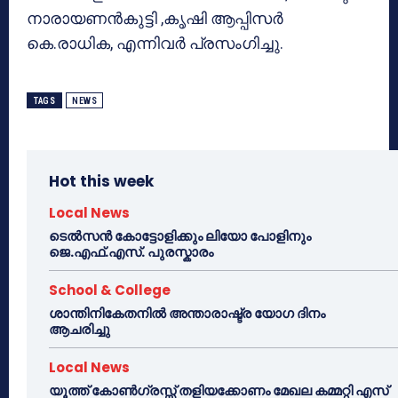
നാരായണന്‍കുട്ടി ,കൃഷി ആപ്പിസര്‍
കെ.രാധിക, എന്നിവര്‍ പ്രസംഗിച്ചു.
TAGS
NEWS
Hot this week
Local News
ടെൽസൻ കോട്ടോളിക്കും ലിയോ പോളിനും
ജെ.എഫ്.എസ്. പുരസ്കാരം
School & College
ശാന്തിനികേതനിൽ അന്താരാഷ്ട്ര യോഗ ദിനം
ആചരിച്ചു
Local News
യൂത്ത് കോൺഗ്രസ്സ് തളിയക്കോണം മേഖല കമ്മറ്റി എസ്