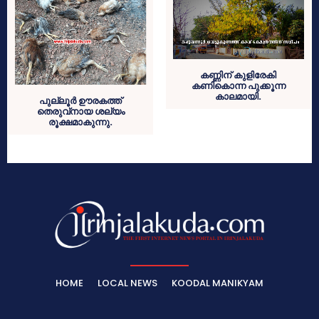
കണ്ണിന് കുളിരേകി
കണികൊന്ന പുക്കൂന്ന
കാലമായി.
പുല്ലൂര്‍ ഊരകത്ത്
തെരുവ്‌നായ ശല്യം
രൂക്ഷമാകുന്നു.
HOME
LOCAL NEWS
KOODAL MANIKYAM