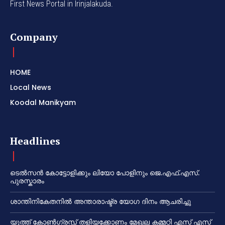
First News Portal in Irinjalakuda.
Company
HOME
Local News
Koodal Manikyam
Headlines
ടെൽസൻ കോട്ടോളിക്കും ലിയോ പോളിനും ജെ.എഫ്.എസ്.
പുരസ്കാരം
ശാന്തിനികേതനിൽ അന്താരാഷ്ട്ര യോഗ ദിനം ആചരിച്ചു
യൂത്ത് കോൺഗ്രസ്സ് തളിയക്കോണം മേഖല കമ്മറ്റി എസ് എസ്