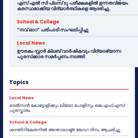
എസ് എൽ സി പ്ലസ് ടു പരീക്ഷകളിൽ ഉന്നതവിജയം
കരസ്ഥമാക്കിയ വിദ്യാർത്ഥികളെ ആദരിച്ചു.
School & College
“നവ് ഓറ” പരിപാടി സംഘടിപ്പിച്ചു
Local News
ഊരകം സ്റ്റാർ ക്ലബ് വാർഷികവും വിദ്യാഭ്യാസ
പുരസ്‌ക്കാര സമർപ്പണം നടത്തി
Topics
Local News
ടെൽസൻ കോട്ടോളിക്കും ലിയോ പോളിനും ജെ.എഫ്.എസ്.
പുരസ്കാരം
School & College
ശാന്തിനികേതനിൽ അന്താരാഷ്ട്ര യോഗ ദിനം ആചരിച്ചു