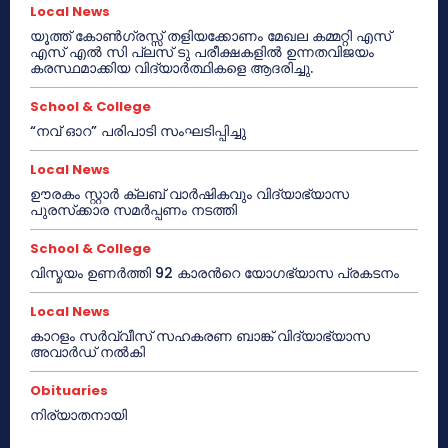
Local News
യൂത്ത് കോൺഗ്രസ്സ് തളിയക്കോണം മേഖല കമ്മറ്റി എസ്
എസ് എൽ സി പ്ലസ് ടു പരീക്ഷകളിൽ ഉന്നതവിജയം
കരസ്ഥമാക്കിയ വിദ്യാർത്ഥികളെ ആദരിച്ചു.
School & College
“നവ് ഓറ” പരിപാടി സംഘടിപ്പിച്ചു
Local News
ഊരകം സ്റ്റാർ ക്ലബ് വാർഷികവും വിദ്യാഭ്യാസ
പുരസ്‌ക്കാര സമർപ്പണം നടത്തി
School & College
വിസ്മയം ഉണർത്തി 92 കാരൻറെ യോഗഭ്യാസ പ്രകടനം
Local News
കാറളം സർവ്വീസ് സഹകരണ ബാങ്ക് വിദ്യാഭ്യാസ
അവാർഡ് നൽകി
Obituaries
നിര്യാതനായി