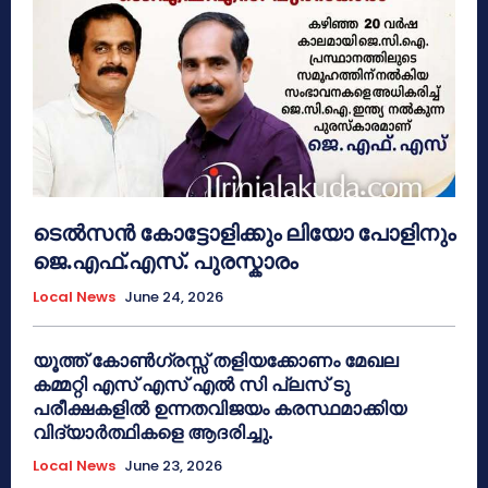
ടെൽസൻ കോട്ടോളിക്കും ലിയോ പോളിനും
ജെ.എഫ്.എസ്. പുരസ്കാരം
Local News
June 24, 2026
യൂത്ത് കോൺഗ്രസ്സ് തളിയക്കോണം മേഖല
കമ്മറ്റി എസ് എസ് എൽ സി പ്ലസ് ടു
പരീക്ഷകളിൽ ഉന്നതവിജയം കരസ്ഥമാക്കിയ
വിദ്യാർത്ഥികളെ ആദരിച്ചു.
Local News
June 23, 2026