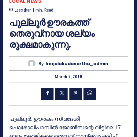
LOCAL NEWS
Less than 1
min.
Read
പുല്ലൂര്‍ ഊരകത്ത്
തെരുവ്‌നായ ശല്യം
രൂക്ഷമാകുന്നു.
By
Irinjalakudavartha_admin
March 7, 2018
പുല്ലൂര്‍: ഊരകം സ്വദേശി
പൊഴോലിപറമ്പില്‍ ജോണ്‍സന്റെ വീട്ടിലെ 17
ഓളം കോഴികളെ തെരുവ് നായ്ക്കള്‍ കടിച്ച്