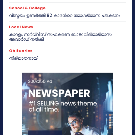
School & College
വിസ്മയം ഉണർത്തി 92 കാരൻറെ യോഗഭ്യാസ പ്രകടനം
Local News
കാറളം സർവ്വീസ് സഹകരണ ബാങ്ക് വിദ്യാഭ്യാസ
അവാർഡ് നൽകി
Obituaries
നിര്യാതനായി