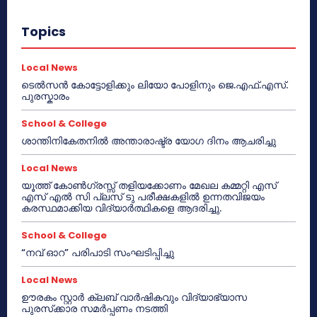
Topics
Local News
ടെൽസൻ കോട്ടോളിക്കും ലിയോ പോളിനും ജെ.എഫ്.എസ്.
പുരസ്കാരം
School & College
ശാന്തിനികേതനിൽ അന്താരാഷ്ട്ര യോഗ ദിനം ആചരിച്ചു
Local News
യൂത്ത് കോൺഗ്രസ്സ് തളിയക്കോണം മേഖല കമ്മറ്റി എസ്
എസ് എൽ സി പ്ലസ് ടു പരീക്ഷകളിൽ ഉന്നതവിജയം
കരസ്ഥമാക്കിയ വിദ്യാർത്ഥികളെ ആദരിച്ചു.
School & College
“നവ് ഓറ” പരിപാടി സംഘടിപ്പിച്ചു
Local News
ഊരകം സ്റ്റാർ ക്ലബ് വാർഷികവും വിദ്യാഭ്യാസ
പുരസ്‌ക്കാര സമർപ്പണം നടത്തി