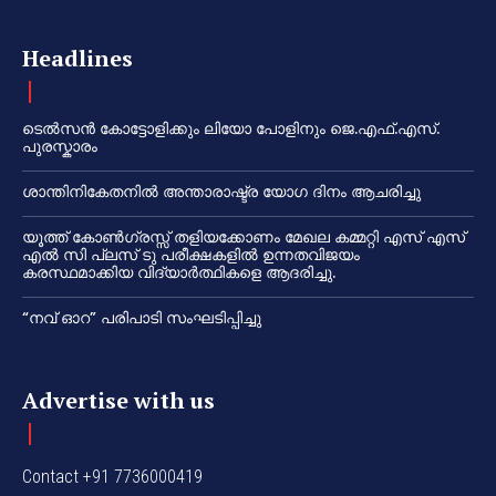
Headlines
ടെൽസൻ കോട്ടോളിക്കും ലിയോ പോളിനും ജെ.എഫ്.എസ്.
പുരസ്കാരം
ശാന്തിനികേതനിൽ അന്താരാഷ്ട്ര യോഗ ദിനം ആചരിച്ചു
യൂത്ത് കോൺഗ്രസ്സ് തളിയക്കോണം മേഖല കമ്മറ്റി എസ് എസ്
എൽ സി പ്ലസ് ടു പരീക്ഷകളിൽ ഉന്നതവിജയം
കരസ്ഥമാക്കിയ വിദ്യാർത്ഥികളെ ആദരിച്ചു.
“നവ് ഓറ” പരിപാടി സംഘടിപ്പിച്ചു
Advertise with us
Contact +91 7736000419