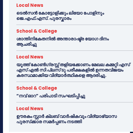
Local News
ടെൽസൻ കോട്ടോളിക്കും ലിയോ പോളിനും
ജെ.എഫ്.എസ്. പുരസ്കാരം
School & College
ശാന്തിനികേതനിൽ അന്താരാഷ്ട്ര യോഗ ദിനം
ആചരിച്ചു
Local News
യൂത്ത് കോൺഗ്രസ്സ് തളിയക്കോണം മേഖല കമ്മറ്റി എസ്
എസ് എൽ സി പ്ലസ് ടു പരീക്ഷകളിൽ ഉന്നതവിജയം
കരസ്ഥമാക്കിയ വിദ്യാർത്ഥികളെ ആദരിച്ചു.
School & College
“നവ് ഓറ” പരിപാടി സംഘടിപ്പിച്ചു
Local News
ഊരകം സ്റ്റാർ ക്ലബ് വാർഷികവും വിദ്യാഭ്യാസ
പുരസ്‌ക്കാര സമർപ്പണം നടത്തി