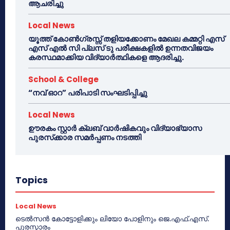
ആചരിച്ചു
Local News
യൂത്ത് കോൺഗ്രസ്സ് തളിയക്കോണം മേഖല കമ്മറ്റി എസ്
എസ് എൽ സി പ്ലസ് ടു പരീക്ഷകളിൽ ഉന്നതവിജയം
കരസ്ഥമാക്കിയ വിദ്യാർത്ഥികളെ ആദരിച്ചു.
School & College
“നവ് ഓറ” പരിപാടി സംഘടിപ്പിച്ചു
Local News
ഊരകം സ്റ്റാർ ക്ലബ് വാർഷികവും വിദ്യാഭ്യാസ
പുരസ്‌ക്കാര സമർപ്പണം നടത്തി
Topics
Local News
ടെൽസൻ കോട്ടോളിക്കും ലിയോ പോളിനും ജെ.എഫ്.എസ്.
പുരസ്കാരം