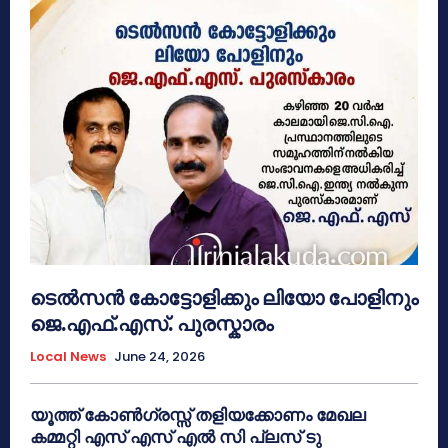
ടെൽസൻ കോട്ടോളിക്കും ലിയോ പോളിനും
ജെ.എഫ്.എസ്. പുരസ്കാരം
Local News
June 24, 2026
യൂത്ത് കോൺഗ്രസ്സ് തളിയക്കോണം മേഖല
കമ്മറ്റി എസ് എസ് എൽ സി പ്ലസ് ടു