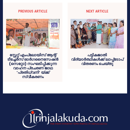
PREVIOUS ARTICLE
NEXT ARTICLE
സ്റ്റേറ്റ് എംപ്ലോയിസ് ആന്റ്
പട്ടികജാതി
ടീച്ചേര്‍സ് ഓര്‍ഗനൈസേഷന്‍
വിദ്യാര്‍ത്ഥികള്‍ക്ക് ലാപ്പ്‌ടോപ്
(സെറ്റോ) സംഘടിപ്പിക്കുന്ന
വിതരണം ചെയ്തു
വാഹന പ്രചരണ ജാഥ
‘പ്രതിധ്വനി’ യ്ക്ക്
സ്വീകരണം