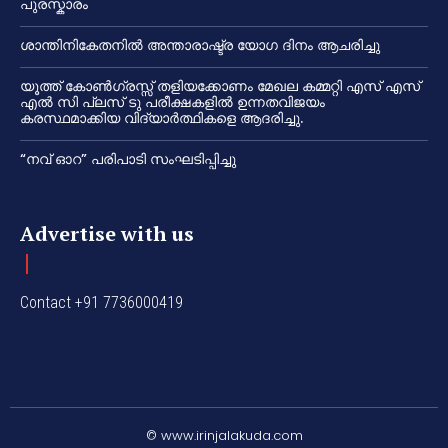
പുരസ്കാരം
ശാന്തിനികേതനിൽ അന്താരാഷ്ട്ര യോഗ ദിനം ആചരിച്ചു
യൂത്ത് കോൺഗ്രസ്സ് തളിയക്കോണം മേഖല കമ്മറ്റി എസ് എസ്
എൽ സി പ്ലസ് ടു പരീക്ഷകളിൽ ഉന്നതവിജയം
കരസ്ഥമാക്കിയ വിദ്യാർത്ഥികളെ ആദരിച്ചു.
“നവ് ഓറ” പരിപാടി സംഘടിപ്പിച്ചു
Advertise with us
Contact +91 7736000419
© www.irinjalakuda.com