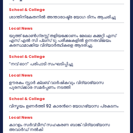
School & College
ശാന്തിനികേതനിൽ അന്താരാഷ്ട്ര യോഗ ദിനം ആചരിച്ചു
Local News
യൂത്ത് കോൺഗ്രസ്സ് തളിയക്കോണം മേഖല കമ്മറ്റി എസ്
എസ് എൽ സി പ്ലസ് ടു പരീക്ഷകളിൽ ഉന്നതവിജയം
കരസ്ഥമാക്കിയ വിദ്യാർത്ഥികളെ ആദരിച്ചു.
School & College
“നവ് ഓറ” പരിപാടി സംഘടിപ്പിച്ചു
Local News
ഊരകം സ്റ്റാർ ക്ലബ് വാർഷികവും വിദ്യാഭ്യാസ
പുരസ്‌ക്കാര സമർപ്പണം നടത്തി
School & College
വിസ്മയം ഉണർത്തി 92 കാരൻറെ യോഗഭ്യാസ പ്രകടനം
Local News
കാറളം സർവ്വീസ് സഹകരണ ബാങ്ക് വിദ്യാഭ്യാസ
അവാർഡ് നൽകി