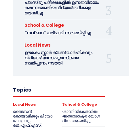
പ്ലസ് ടു പരീക്ഷകളിൽ ഉന്നതവിജയം
കരസ്ഥമാക്കിയ വിദ്യാർത്ഥികളെ
ആദരിച്ചു.
School & College
“നവ് ഓറ” പരിപാടി സംഘടിപ്പിച്ചു
Local News
ഊരകം സ്റ്റാർ ക്ലബ് വാർഷികവും
വിദ്യാഭ്യാസ പുരസ്‌ക്കാര
സമർപ്പണം നടത്തി
Topics
Local News
School & College
ടെൽസൻ
ശാന്തിനികേതനിൽ
കോട്ടോളിക്കും ലിയോ
അന്താരാഷ്ട്ര യോഗ
പോളിനും
ദിനം ആചരിച്ചു
ജെ.എഫ്.എസ്.