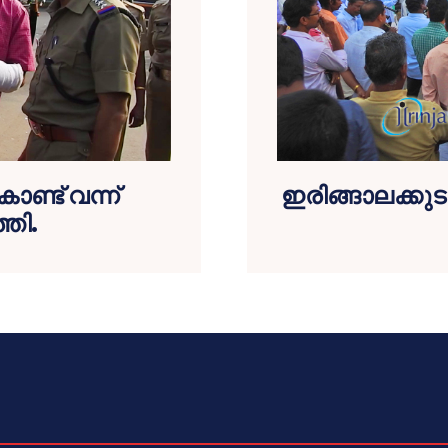
കൊണ്ട് വന്ന്
ഇരിങ്ങാലക്കുട
്തി.