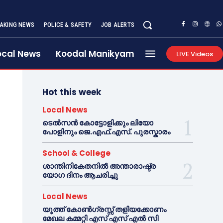
AKING NEWS
POLICE & SAFETY
JOB ALERTS
ocal News
Koodal Manikyam
LIVE Videos
Hot this week
Local News
ടെൽസൻ കോട്ടോളിക്കും ലിയോ
പോളിനും ജെ.എഫ്.എസ്. പുരസ്കാരം
School & College
ശാന്തിനികേതനിൽ അന്താരാഷ്ട്ര
യോഗ ദിനം ആചരിച്ചു
Local News
യൂത്ത് കോൺഗ്രസ്സ് തളിയക്കോണം
മേഖല കമ്മറ്റി എസ് എസ് എൽ സി