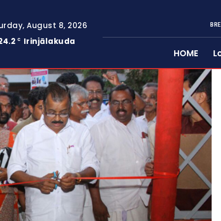
urday, August 8, 2026
BRE
24.2
Irinjālakuda
C
HOME
L