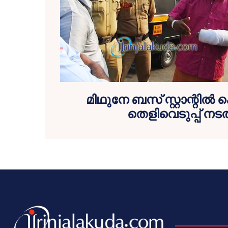
മിഥുനേ ബസ് സ്റ്റാന്റില്‍ 
തെളിവെടുപ്പ് നടത