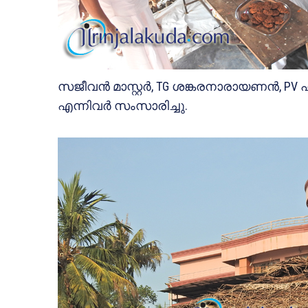
സജീവന്‍ മാസ്റ്റര്‍, TG ശങ്കരനാരായണന്‍, PV ഹര
എന്നിവര്‍ സംസാരിച്ചു.