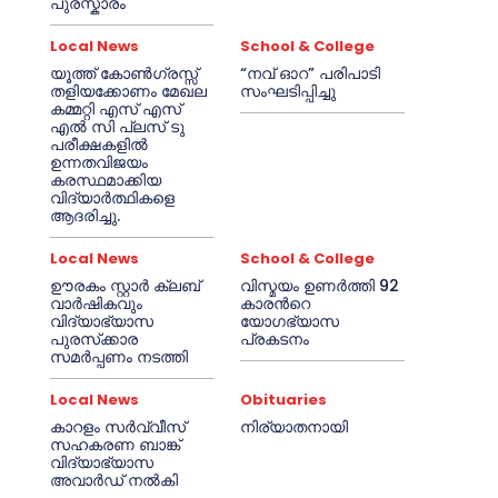
പുരസ്കാരം
Local News
School & College
യൂത്ത് കോൺഗ്രസ്സ്
“നവ് ഓറ” പരിപാടി
തളിയക്കോണം മേഖല
സംഘടിപ്പിച്ചു
കമ്മറ്റി എസ് എസ്
എൽ സി പ്ലസ് ടു
പരീക്ഷകളിൽ
ഉന്നതവിജയം
കരസ്ഥമാക്കിയ
വിദ്യാർത്ഥികളെ
ആദരിച്ചു.
Local News
School & College
ഊരകം സ്റ്റാർ ക്ലബ്
വിസ്മയം ഉണർത്തി 92
വാർഷികവും
കാരൻറെ
വിദ്യാഭ്യാസ
യോഗഭ്യാസ
പുരസ്‌ക്കാര
പ്രകടനം
സമർപ്പണം നടത്തി
Local News
Obituaries
കാറളം സർവ്വീസ്
നിര്യാതനായി
സഹകരണ ബാങ്ക്
വിദ്യാഭ്യാസ
അവാർഡ് നൽകി