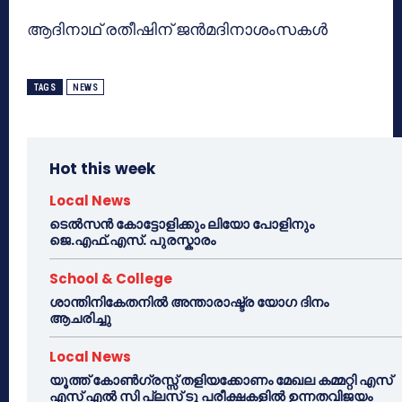
ആദിനാഥ് രതീഷിന് ജന്‍മദിനാശംസകള്‍
TAGS
NEWS
Hot this week
Local News
ടെൽസൻ കോട്ടോളിക്കും ലിയോ പോളിനും
ജെ.എഫ്.എസ്. പുരസ്കാരം
School & College
ശാന്തിനികേതനിൽ അന്താരാഷ്ട്ര യോഗ ദിനം
ആചരിച്ചു
Local News
യൂത്ത് കോൺഗ്രസ്സ് തളിയക്കോണം മേഖല കമ്മറ്റി എസ്
എസ് എൽ സി പ്ലസ് ടു പരീക്ഷകളിൽ ഉന്നതവിജയം