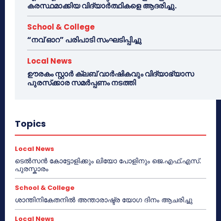
കരസ്ഥമാക്കിയ വിദ്യാർത്ഥികളെ ആദരിച്ചു.
School & College
“നവ് ഓറ” പരിപാടി സംഘടിപ്പിച്ചു
Local News
ഊരകം സ്റ്റാർ ക്ലബ് വാർഷികവും വിദ്യാഭ്യാസ
പുരസ്‌ക്കാര സമർപ്പണം നടത്തി
Topics
Local News
ടെൽസൻ കോട്ടോളിക്കും ലിയോ പോളിനും ജെ.എഫ്.എസ്.
പുരസ്കാരം
School & College
ശാന്തിനികേതനിൽ അന്താരാഷ്ട്ര യോഗ ദിനം ആചരിച്ചു
Local News