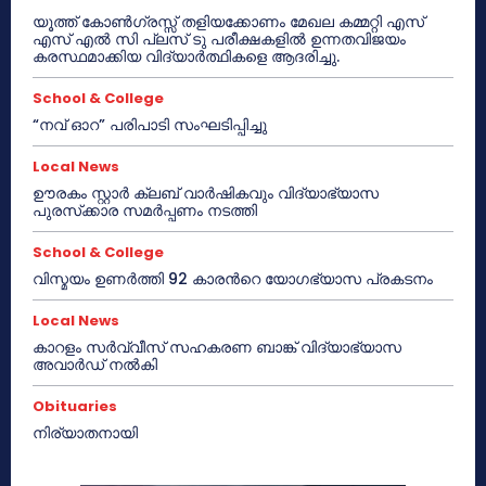
യൂത്ത് കോൺഗ്രസ്സ് തളിയക്കോണം മേഖല കമ്മറ്റി എസ്
എസ് എൽ സി പ്ലസ് ടു പരീക്ഷകളിൽ ഉന്നതവിജയം
കരസ്ഥമാക്കിയ വിദ്യാർത്ഥികളെ ആദരിച്ചു.
School & College
“നവ് ഓറ” പരിപാടി സംഘടിപ്പിച്ചു
Local News
ഊരകം സ്റ്റാർ ക്ലബ് വാർഷികവും വിദ്യാഭ്യാസ
പുരസ്‌ക്കാര സമർപ്പണം നടത്തി
School & College
വിസ്മയം ഉണർത്തി 92 കാരൻറെ യോഗഭ്യാസ പ്രകടനം
Local News
കാറളം സർവ്വീസ് സഹകരണ ബാങ്ക് വിദ്യാഭ്യാസ
അവാർഡ് നൽകി
Obituaries
നിര്യാതനായി