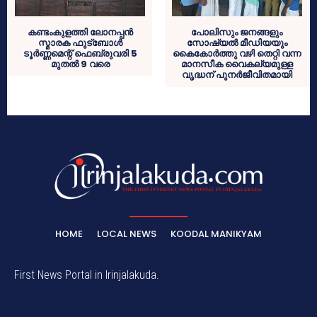
കണ്ടംകുളത്തി ലോനപ്പന്‍
പോലിസും ജനങ്ങളും
സ്മാരക ഫുട്ബോള്‍
സോഷ്യല്‍ മീഡിയയും
ടൂര്‍ണ്ണമെന്റ് ഫെബ്രുവരി 5
കൈകോര്‍ത്തു വഴി തെറ്റി വന്ന
മുതല്‍ 9 വരെ
മാനസീക വൈകല്യമുള്ള
വൃദ്ധന് പുനര്‍ജീവിതമായി
HOME
LOCAL NEWS
KOODAL MANIKYAM
First News Portal in Irinjalakuda.