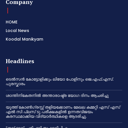
Company
HOME
Local News
Koodal Manikyam
Headlines
ടെൽസൻ കോട്ടോളിക്കും ലിയോ പോളിനും ജെ.എഫ്.എസ്.
പുരസ്കാരം
ശാന്തിനികേതനിൽ അന്താരാഷ്ട്ര യോഗ ദിനം ആചരിച്ചു
യൂത്ത് കോൺഗ്രസ്സ് തളിയക്കോണം മേഖല കമ്മറ്റി എസ് എസ്
എൽ സി പ്ലസ് ടു പരീക്ഷകളിൽ ഉന്നതവിജയം
കരസ്ഥമാക്കിയ വിദ്യാർത്ഥികളെ ആദരിച്ചു.