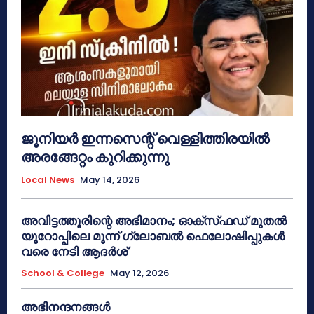
ജൂനിയർ ഇന്നസെന്റ് വെള്ളിത്തിരയിൽ
അരങ്ങേറ്റം കുറിക്കുന്നു
Local News
May 14, 2026
അവിട്ടത്തൂരിന്റെ അഭിമാനം; ഓക്‌സ്‌ഫഡ് മുതൽ
യൂറോപ്പിലെ മൂന്ന് ഗ്ലോബൽ ഫെലോഷിപ്പുകൾ
വരെ നേടി ആദർശ്
School & College
May 12, 2026
അഭിനന്ദനങ്ങൾ