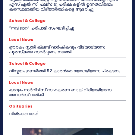
എസ് എൽ സി പ്ലസ് ടു പരീക്ഷകളിൽ ഉന്നതവിജയം
കരസ്ഥമാക്കിയ വിദ്യാർത്ഥികളെ ആദരിച്ചു.
School & College
“നവ് ഓറ” പരിപാടി സംഘടിപ്പിച്ചു
Local News
ഊരകം സ്റ്റാർ ക്ലബ് വാർഷികവും വിദ്യാഭ്യാസ
പുരസ്‌ക്കാര സമർപ്പണം നടത്തി
School & College
വിസ്മയം ഉണർത്തി 92 കാരൻറെ യോഗഭ്യാസ പ്രകടനം
Local News
കാറളം സർവ്വീസ് സഹകരണ ബാങ്ക് വിദ്യാഭ്യാസ
അവാർഡ് നൽകി
Obituaries
നിര്യാതനായി