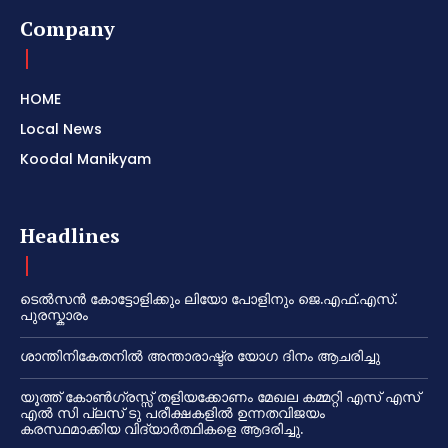
Company
HOME
Local News
Koodal Manikyam
Headlines
ടെൽസൻ കോട്ടോളിക്കും ലിയോ പോളിനും ജെ.എഫ്.എസ്.
പുരസ്കാരം
ശാന്തിനികേതനിൽ അന്താരാഷ്ട്ര യോഗ ദിനം ആചരിച്ചു
യൂത്ത് കോൺഗ്രസ്സ് തളിയക്കോണം മേഖല കമ്മറ്റി എസ് എസ്
എൽ സി പ്ലസ് ടു പരീക്ഷകളിൽ ഉന്നതവിജയം
കരസ്ഥമാക്കിയ വിദ്യാർത്ഥികളെ ആദരിച്ചു.