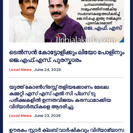
ടെൽസൻ കോട്ടോളിക്കും ലിയോ പോളിനും
ജെ.എഫ്.എസ്. പുരസ്കാരം
Local News
June 24, 2026
യൂത്ത് കോൺഗ്രസ്സ് തളിയക്കോണം മേഖല
കമ്മറ്റി എസ് എസ് എൽ സി പ്ലസ് ടു
പരീക്ഷകളിൽ ഉന്നതവിജയം കരസ്ഥമാക്കിയ
വിദ്യാർത്ഥികളെ ആദരിച്ചു.
Local News
June 23, 2026
ഊരകം സ്റ്റാർ ക്ലബ് വാർഷികവും വിദ്യാഭ്യാസ