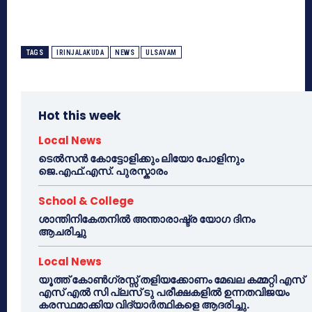
TAGS
IRINJALAKUDA
NEWS
ULSAVAM
Hot this week
Local News
ടെൽസൻ കോട്ടോളിക്കും ലിയോ പോളിനും
ജെ.എഫ്.എസ്. പുരസ്കാരം
School & College
ശാന്തിനികേതനിൽ അന്താരാഷ്ട്ര യോഗ ദിനം
ആചരിച്ചു
Local News
യൂത്ത് കോൺഗ്രസ്സ് തളിയക്കോണം മേഖല കമ്മറ്റി എസ്
എസ് എൽ സി പ്ലസ് ടു പരീക്ഷകളിൽ ഉന്നതവിജയം
കരസ്ഥമാക്കിയ വിദ്യാർത്ഥികളെ ആദരിച്ചു.