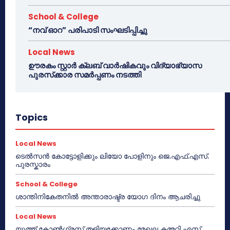
School & College
“നവ് ഓറ” പരിപാടി സംഘടിപ്പിച്ചു
Local News
ഊരകം സ്റ്റാർ ക്ലബ് വാർഷികവും വിദ്യാഭ്യാസ
പുരസ്‌ക്കാര സമർപ്പണം നടത്തി
Topics
Local News
ടെൽസൻ കോട്ടോളിക്കും ലിയോ പോളിനും ജെ.എഫ്.എസ്.
പുരസ്കാരം
School & College
ശാന്തിനികേതനിൽ അന്താരാഷ്ട്ര യോഗ ദിനം ആചരിച്ചു
Local News
യൂത്ത് കോൺഗ്രസ്സ് തളിയക്കോണം മേഖല കമ്മറ്റി എസ്