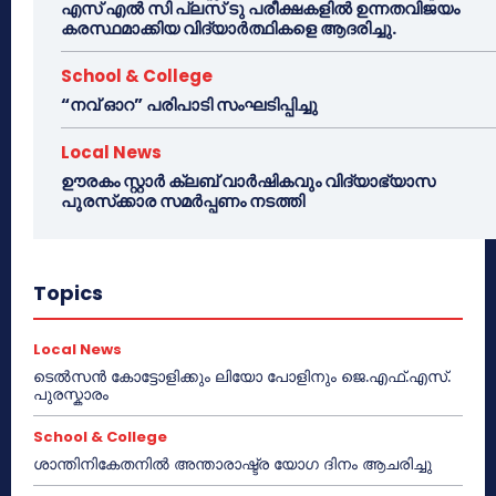
എസ് എൽ സി പ്ലസ് ടു പരീക്ഷകളിൽ ഉന്നതവിജയം
കരസ്ഥമാക്കിയ വിദ്യാർത്ഥികളെ ആദരിച്ചു.
School & College
“നവ് ഓറ” പരിപാടി സംഘടിപ്പിച്ചു
Local News
ഊരകം സ്റ്റാർ ക്ലബ് വാർഷികവും വിദ്യാഭ്യാസ
പുരസ്‌ക്കാര സമർപ്പണം നടത്തി
Topics
Local News
ടെൽസൻ കോട്ടോളിക്കും ലിയോ പോളിനും ജെ.എഫ്.എസ്.
പുരസ്കാരം
School & College
ശാന്തിനികേതനിൽ അന്താരാഷ്ട്ര യോഗ ദിനം ആചരിച്ചു