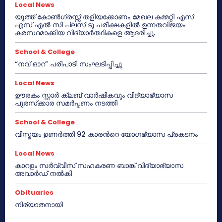
Local News
യൂത്ത് കോൺഗ്രസ്സ് തളിയക്കോണം മേഖല കമ്മറ്റി എസ്
എസ് എൽ സി പ്ലസ് ടു പരീക്ഷകളിൽ ഉന്നതവിജയം
കരസ്ഥമാക്കിയ വിദ്യാർത്ഥികളെ ആദരിച്ചു.
School & College
“നവ് ഓറ” പരിപാടി സംഘടിപ്പിച്ചു
Local News
ഊരകം സ്റ്റാർ ക്ലബ് വാർഷികവും വിദ്യാഭ്യാസ
പുരസ്‌ക്കാര സമർപ്പണം നടത്തി
School & College
വിസ്മയം ഉണർത്തി 92 കാരൻറെ യോഗഭ്യാസ പ്രകടനം
Local News
കാറളം സർവ്വീസ് സഹകരണ ബാങ്ക് വിദ്യാഭ്യാസ
അവാർഡ് നൽകി
Obituaries
നിര്യാതനായി