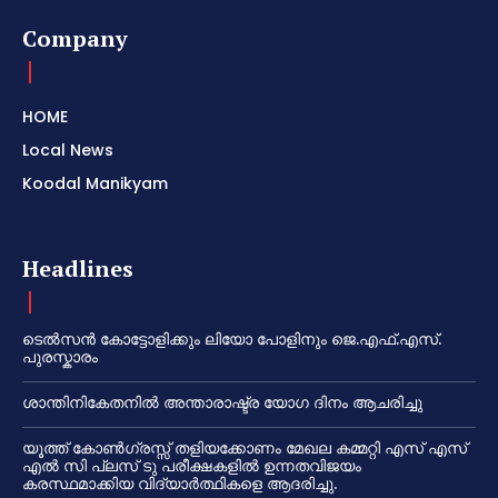
Company
HOME
Local News
Koodal Manikyam
Headlines
ടെൽസൻ കോട്ടോളിക്കും ലിയോ പോളിനും ജെ.എഫ്.എസ്.
പുരസ്കാരം
ശാന്തിനികേതനിൽ അന്താരാഷ്ട്ര യോഗ ദിനം ആചരിച്ചു
യൂത്ത് കോൺഗ്രസ്സ് തളിയക്കോണം മേഖല കമ്മറ്റി എസ് എസ്
എൽ സി പ്ലസ് ടു പരീക്ഷകളിൽ ഉന്നതവിജയം
കരസ്ഥമാക്കിയ വിദ്യാർത്ഥികളെ ആദരിച്ചു.