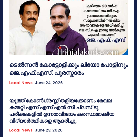
ടെൽസൻ കോട്ടോളിക്കും ലിയോ പോളിനും
ജെ.എഫ്.എസ്. പുരസ്കാരം
Local News
June 24, 2026
യൂത്ത് കോൺഗ്രസ്സ് തളിയക്കോണം മേഖല
കമ്മറ്റി എസ് എസ് എൽ സി പ്ലസ് ടു
പരീക്ഷകളിൽ ഉന്നതവിജയം കരസ്ഥമാക്കിയ
വിദ്യാർത്ഥികളെ ആദരിച്ചു.
Local News
June 23, 2026