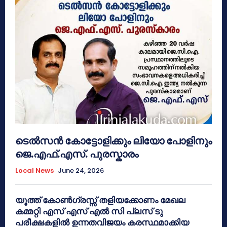
ടെൽസൻ കോട്ടോളിക്കും ലിയോ പോളിനും
ജെ.എഫ്.എസ്. പുരസ്കാരം
Local News
June 24, 2026
യൂത്ത് കോൺഗ്രസ്സ് തളിയക്കോണം മേഖല
കമ്മറ്റി എസ് എസ് എൽ സി പ്ലസ് ടു
പരീക്ഷകളിൽ ഉന്നതവിജയം കരസ്ഥമാക്കിയ