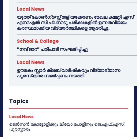
Local News
യൂത്ത് കോൺഗ്രസ്സ് തളിയക്കോണം മേഖല കമ്മറ്റി എസ്
എസ് എൽ സി പ്ലസ് ടു പരീക്ഷകളിൽ ഉന്നതവിജയം
കരസ്ഥമാക്കിയ വിദ്യാർത്ഥികളെ ആദരിച്ചു.
School & College
“നവ് ഓറ” പരിപാടി സംഘടിപ്പിച്ചു
Local News
ഊരകം സ്റ്റാർ ക്ലബ് വാർഷികവും വിദ്യാഭ്യാസ
പുരസ്‌ക്കാര സമർപ്പണം നടത്തി
Topics
Local News
ടെൽസൻ കോട്ടോളിക്കും ലിയോ പോളിനും ജെ.എഫ്.എസ്.
പുരസ്കാരം