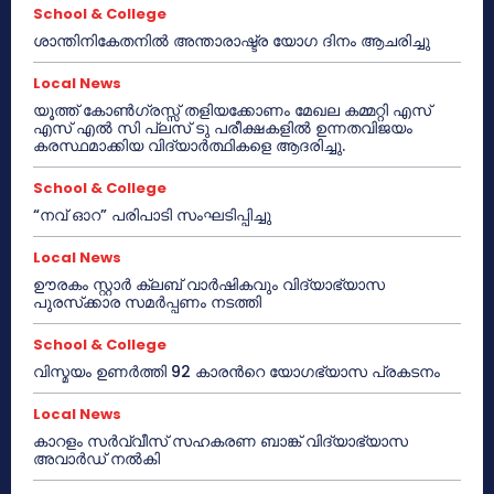
School & College
ശാന്തിനികേതനിൽ അന്താരാഷ്ട്ര യോഗ ദിനം ആചരിച്ചു
Local News
യൂത്ത് കോൺഗ്രസ്സ് തളിയക്കോണം മേഖല കമ്മറ്റി എസ്
എസ് എൽ സി പ്ലസ് ടു പരീക്ഷകളിൽ ഉന്നതവിജയം
കരസ്ഥമാക്കിയ വിദ്യാർത്ഥികളെ ആദരിച്ചു.
School & College
“നവ് ഓറ” പരിപാടി സംഘടിപ്പിച്ചു
Local News
ഊരകം സ്റ്റാർ ക്ലബ് വാർഷികവും വിദ്യാഭ്യാസ
പുരസ്‌ക്കാര സമർപ്പണം നടത്തി
School & College
വിസ്മയം ഉണർത്തി 92 കാരൻറെ യോഗഭ്യാസ പ്രകടനം
Local News
കാറളം സർവ്വീസ് സഹകരണ ബാങ്ക് വിദ്യാഭ്യാസ
അവാർഡ് നൽകി