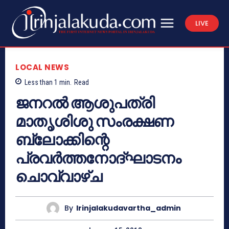
LIVE
LOCAL NEWS
Less than 1
min.
Read
ജനറല്‍ ആശുപത്രി
മാതൃശിശു സംരക്ഷണ
ബ്ലോക്കിന്റെ
പ്രവര്‍ത്തനോദ്ഘാടനം
ചൊവ്വാഴ്ച
By
Irinjalakudavartha_admin