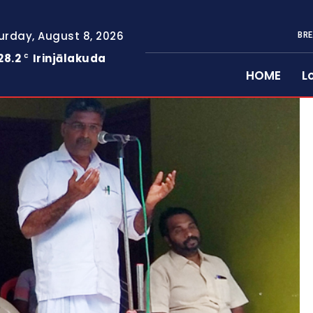
urday, August 8, 2026
BRE
28.2
Irinjālakuda
C
HOME
L