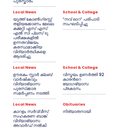
പുരസ്കാരം
Local News
School & College
യൂത്ത് കോൺഗ്രസ്സ്
“നവ് ഓറ” പരിപാടി
തളിയക്കോണം മേഖല
സംഘടിപ്പിച്ചു
കമ്മറ്റി എസ് എസ്
എൽ സി പ്ലസ് ടു
പരീക്ഷകളിൽ
ഉന്നതവിജയം
കരസ്ഥമാക്കിയ
വിദ്യാർത്ഥികളെ
ആദരിച്ചു.
Local News
School & College
ഊരകം സ്റ്റാർ ക്ലബ്
വിസ്മയം ഉണർത്തി 92
വാർഷികവും
കാരൻറെ
വിദ്യാഭ്യാസ
യോഗഭ്യാസ
പുരസ്‌ക്കാര
പ്രകടനം
സമർപ്പണം നടത്തി
Local News
Obituaries
കാറളം സർവ്വീസ്
നിര്യാതനായി
സഹകരണ ബാങ്ക്
വിദ്യാഭ്യാസ
അവാർഡ് നൽകി