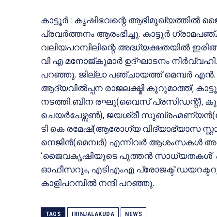
കാട്ടൂര്‍ : കൃഷിഭവന്റെ ആഭിമുഖ്യത്തില
പ്രവര്‍ത്തനം ആരംഭിച്ചു. കാട്ടൂര്‍ ഗ്രാമപ
വലിയപറമ്പിലിന്റെ അദ്ധ്യക്ഷതയില്‍ ഇരിങ്
വി എ മനോജ്കുമാര്‍ ഉദ്ഘാടനം നിര്‍വ്വഹ
പറഞ്ഞു. ജില്ലാ പഞ്ചായത്ത് മെമ്പര്‍ എന്
ആദ്യവില്‍പ്പന രാജലക്ഷ്മി കുറുമാത്ത്( കാട്ടൂര
നടത്തി.ബീന രഘു(വൈസ് പ്രസിഡന്റ്), കുമാരി 
ചെയര്‍പേഴ്സണ്‍), ജയശ്രീ സുബ്രഹ്മണ്യന്‍(ക്ഷേമ
ടി കെ രമേഷ്(ആരോഗ്യ വിദ്യാഭ്യാസ സ്റ്റാന്റിം
നെജിന്‍(മെമ്പര്‍) എന്നിവര്‍ ആശംസകള്‍ അര്
‘ജൈവകൃഷിയുടെ പുത്തന്‍ സാധ്യതകള്‍’ എന്
ഓഫീസറും, എടിഎംഎ പ്രോജക്ട് ഡയറക്ടറുമ
കാളിപറമ്പില്‍ നന്ദി പറഞ്ഞു.
TAGS
IRINJALAKUDA
NEWS