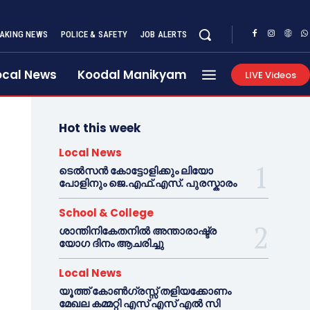
AKING NEWS
POLICE & SAFETY
JOB ALERTS
ocal News
Koodal Manikyam
LIVE Videos
Hot this week
Local News
ടെൽസൻ കോട്ടോളിക്കും ലിയോ
പോളിനും ജെ.എഫ്.എസ്. പുരസ്കാരം
School & College
ശാന്തിനികേതനിൽ അന്താരാഷ്ട്ര
യോഗ ദിനം ആചരിച്ചു
Local News
യൂത്ത് കോൺഗ്രസ്സ് തളിയക്കോണം
മേഖല കമ്മറ്റി എസ് എസ് എൽ സി