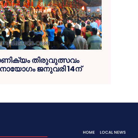
ാണിക്യം തിരുവുത്സവം
യോഗം ജനുവരി 14ന്
HOME
LOCAL NEWS