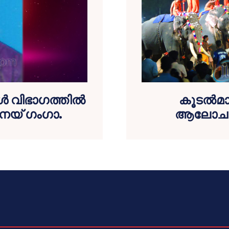
വിഭാഗത്തില്‍
കൂടല്‍മ
േയ് ഗംഗാ.
ആലോചനാ