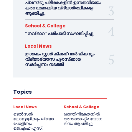
പ്ലസ് ടു പരീക്ഷകളിൽ ഉന്നതവിജയം
കരസ്ഥമാക്കിയ വിദ്യാർത്ഥികളെ
ആദരിച്ചു.
School & College
“നവ് ഓറ” പരിപാടി സംഘടിപ്പിച്ചു
Local News
ഊരകം സ്റ്റാർ ക്ലബ് വാർഷികവും
വിദ്യാഭ്യാസ പുരസ്‌ക്കാര
സമർപ്പണം നടത്തി
Topics
Local News
School & College
ടെൽസൻ
ശാന്തിനികേതനിൽ
കോട്ടോളിക്കും ലിയോ
അന്താരാഷ്ട്ര യോഗ
പോളിനും
ദിനം ആചരിച്ചു
ജെ.എഫ്.എസ്.