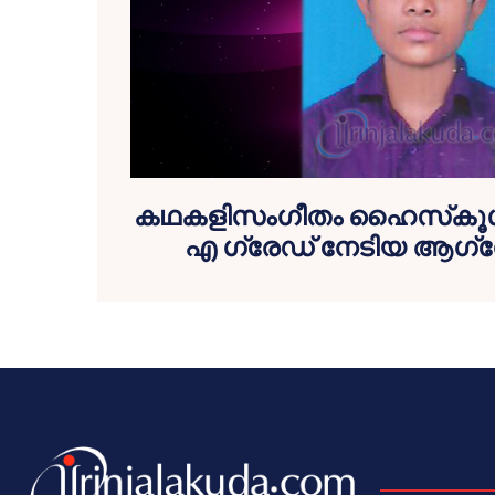
കഥകളിസംഗീതം ഹൈസ്‌കൂള്‍ 
എ ഗ്രേഡ് നേടിയ ആഗ്‌ന