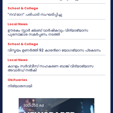
School & College
“നവ് ഓറ” പരിപാടി സംഘടിപ്പിച്ചു
Local News
ഊരകം സ്റ്റാർ ക്ലബ് വാർഷികവും വിദ്യാഭ്യാസ
പുരസ്‌ക്കാര സമർപ്പണം നടത്തി
School & College
വിസ്മയം ഉണർത്തി 92 കാരൻറെ യോഗഭ്യാസ പ്രകടനം
Local News
കാറളം സർവ്വീസ് സഹകരണ ബാങ്ക് വിദ്യാഭ്യാസ
അവാർഡ് നൽകി
Obituaries
നിര്യാതനായി