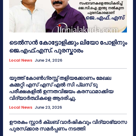
ടെൽസൻ കോട്ടോളിക്കും ലിയോ പോളിനും
ജെ.എഫ്.എസ്. പുരസ്കാരം
Local News
June 24, 2026
യൂത്ത് കോൺഗ്രസ്സ് തളിയക്കോണം മേഖല
കമ്മറ്റി എസ് എസ് എൽ സി പ്ലസ് ടു
പരീക്ഷകളിൽ ഉന്നതവിജയം കരസ്ഥമാക്കിയ
വിദ്യാർത്ഥികളെ ആദരിച്ചു.
Local News
June 23, 2026
ഊരകം സ്റ്റാർ ക്ലബ് വാർഷികവും വിദ്യാഭ്യാസ
പുരസ്‌ക്കാര സമർപ്പണം നടത്തി