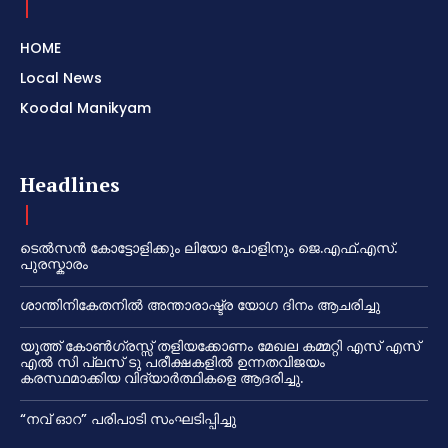
HOME
Local News
Koodal Manikyam
Headlines
ടെൽസൻ കോട്ടോളിക്കും ലിയോ പോളിനും ജെ.എഫ്.എസ്.
പുരസ്കാരം
ശാന്തിനികേതനിൽ അന്താരാഷ്ട്ര യോഗ ദിനം ആചരിച്ചു
യൂത്ത് കോൺഗ്രസ്സ് തളിയക്കോണം മേഖല കമ്മറ്റി എസ് എസ്
എൽ സി പ്ലസ് ടു പരീക്ഷകളിൽ ഉന്നതവിജയം
കരസ്ഥമാക്കിയ വിദ്യാർത്ഥികളെ ആദരിച്ചു.
“നവ് ഓറ” പരിപാടി സംഘടിപ്പിച്ചു