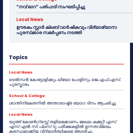
“നവ് ഓറ” പരിപാടി സംഘടിപ്പിച്ചു
Local News
ഊരകം സ്റ്റാർ ക്ലബ് വാർഷികവും വിദ്യാഭ്യാസ
പുരസ്‌ക്കാര സമർപ്പണം നടത്തി
Topics
Local News
ടെൽസൻ കോട്ടോളിക്കും ലിയോ പോളിനും ജെ.എഫ്.എസ്.
പുരസ്കാരം
School & College
ശാന്തിനികേതനിൽ അന്താരാഷ്ട്ര യോഗ ദിനം ആചരിച്ചു
Local News
യൂത്ത് കോൺഗ്രസ്സ് തളിയക്കോണം മേഖല കമ്മറ്റി എസ്
എസ് എൽ സി പ്ലസ് ടു പരീക്ഷകളിൽ ഉന്നതവിജയം
കരസ്ഥമാക്കിയ വിദ്യാർത്ഥികളെ ആദരിച്ചു.