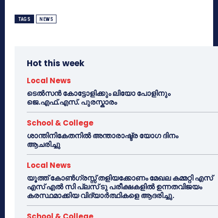
TAGS
NEWS
Hot this week
Local News
ടെൽസൻ കോട്ടോളിക്കും ലിയോ പോളിനും
ജെ.എഫ്.എസ്. പുരസ്കാരം
School & College
ശാന്തിനികേതനിൽ അന്താരാഷ്ട്ര യോഗ ദിനം
ആചരിച്ചു
Local News
യൂത്ത് കോൺഗ്രസ്സ് തളിയക്കോണം മേഖല കമ്മറ്റി എസ്
എസ് എൽ സി പ്ലസ് ടു പരീക്ഷകളിൽ ഉന്നതവിജയം
കരസ്ഥമാക്കിയ വിദ്യാർത്ഥികളെ ആദരിച്ചു.
School & College