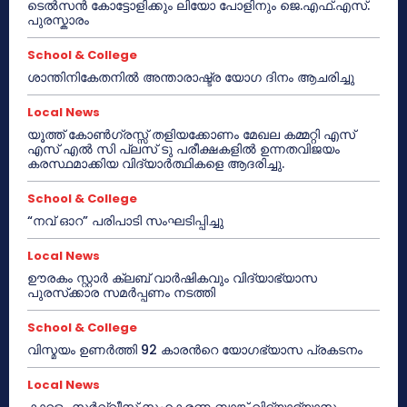
ടെൽസൻ കോട്ടോളിക്കും ലിയോ പോളിനും ജെ.എഫ്.എസ്.
പുരസ്കാരം
School & College
ശാന്തിനികേതനിൽ അന്താരാഷ്ട്ര യോഗ ദിനം ആചരിച്ചു
Local News
യൂത്ത് കോൺഗ്രസ്സ് തളിയക്കോണം മേഖല കമ്മറ്റി എസ്
എസ് എൽ സി പ്ലസ് ടു പരീക്ഷകളിൽ ഉന്നതവിജയം
കരസ്ഥമാക്കിയ വിദ്യാർത്ഥികളെ ആദരിച്ചു.
School & College
“നവ് ഓറ” പരിപാടി സംഘടിപ്പിച്ചു
Local News
ഊരകം സ്റ്റാർ ക്ലബ് വാർഷികവും വിദ്യാഭ്യാസ
പുരസ്‌ക്കാര സമർപ്പണം നടത്തി
School & College
വിസ്മയം ഉണർത്തി 92 കാരൻറെ യോഗഭ്യാസ പ്രകടനം
Local News
കാറളം സർവ്വീസ് സഹകരണ ബാങ്ക് വിദ്യാഭ്യാസ