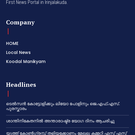
First News Portal in Irinjalakuda.
Company
HOME
Local News
Koodal Manikyam
Headlines
ടെൽസൻ കോട്ടോളിക്കും ലിയോ പോളിനും ജെ.എഫ്.എസ്.
പുരസ്കാരം
ശാന്തിനികേതനിൽ അന്താരാഷ്ട്ര യോഗ ദിനം ആചരിച്ചു
യൂത്ത് കോൺഗ്രസ്സ് തളിയക്കോണം മേഖല കമ്മറ്റി എസ് എസ്