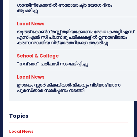
ശാന്തിനികേതനിൽ അന്താരാഷ്ട്ര യോഗ ദിനം
ആചരിച്ചു
Local News
യൂത്ത് കോൺഗ്രസ്സ് തളിയക്കോണം മേഖല കമ്മറ്റി എസ്
എസ് എൽ സി പ്ലസ് ടു പരീക്ഷകളിൽ ഉന്നതവിജയം
കരസ്ഥമാക്കിയ വിദ്യാർത്ഥികളെ ആദരിച്ചു.
School & College
“നവ് ഓറ” പരിപാടി സംഘടിപ്പിച്ചു
Local News
ഊരകം സ്റ്റാർ ക്ലബ് വാർഷികവും വിദ്യാഭ്യാസ
പുരസ്‌ക്കാര സമർപ്പണം നടത്തി
Topics
Local News