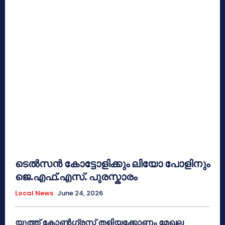
ടെൽസൻ കോട്ടോളിക്കും ലിയോ പോളിനും
ജെ.എഫ്.എസ്. പുരസ്കാരം
Local News
June 24, 2026
യൂത്ത് കോൺഗ്രസ്സ് തളിയക്കോണം മേഖല