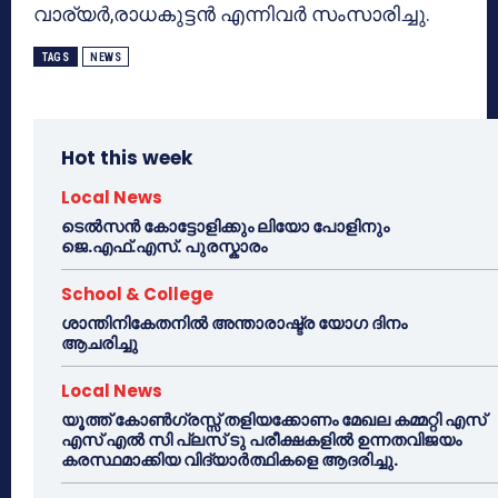
വാര്യര്‍,രാധകുട്ടന്‍ എന്നിവര്‍ സംസാരിച്ചു.
TAGS
NEWS
Hot this week
Local News
ടെൽസൻ കോട്ടോളിക്കും ലിയോ പോളിനും
ജെ.എഫ്.എസ്. പുരസ്കാരം
School & College
ശാന്തിനികേതനിൽ അന്താരാഷ്ട്ര യോഗ ദിനം
ആചരിച്ചു
Local News
യൂത്ത് കോൺഗ്രസ്സ് തളിയക്കോണം മേഖല കമ്മറ്റി എസ്
എസ് എൽ സി പ്ലസ് ടു പരീക്ഷകളിൽ ഉന്നതവിജയം
കരസ്ഥമാക്കിയ വിദ്യാർത്ഥികളെ ആദരിച്ചു.