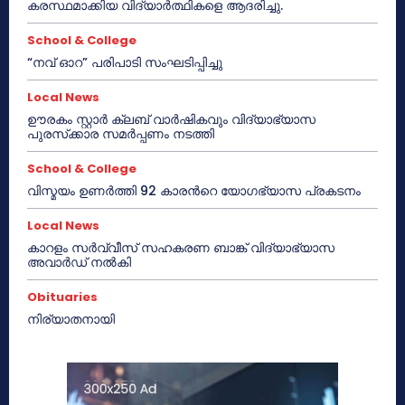
കരസ്ഥമാക്കിയ വിദ്യാർത്ഥികളെ ആദരിച്ചു.
School & College
“നവ് ഓറ” പരിപാടി സംഘടിപ്പിച്ചു
Local News
ഊരകം സ്റ്റാർ ക്ലബ് വാർഷികവും വിദ്യാഭ്യാസ
പുരസ്‌ക്കാര സമർപ്പണം നടത്തി
School & College
വിസ്മയം ഉണർത്തി 92 കാരൻറെ യോഗഭ്യാസ പ്രകടനം
Local News
കാറളം സർവ്വീസ് സഹകരണ ബാങ്ക് വിദ്യാഭ്യാസ
അവാർഡ് നൽകി
Obituaries
നിര്യാതനായി