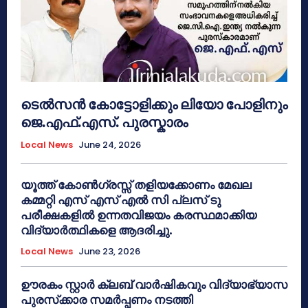
ടെൽസൻ കോട്ടോളിക്കും ലിയോ പോളിനും
ജെ.എഫ്.എസ്. പുരസ്കാരം
Local News
June 24, 2026
യൂത്ത് കോൺഗ്രസ്സ് തളിയക്കോണം മേഖല
കമ്മറ്റി എസ് എസ് എൽ സി പ്ലസ് ടു
പരീക്ഷകളിൽ ഉന്നതവിജയം കരസ്ഥമാക്കിയ
വിദ്യാർത്ഥികളെ ആദരിച്ചു.
Local News
June 23, 2026
ഊരകം സ്റ്റാർ ക്ലബ് വാർഷികവും വിദ്യാഭ്യാസ
പുരസ്‌ക്കാര സമർപ്പണം നടത്തി