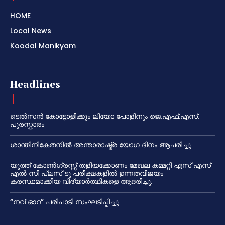
HOME
Local News
Koodal Manikyam
Headlines
ടെൽസൻ കോട്ടോളിക്കും ലിയോ പോളിനും ജെ.എഫ്.എസ്.
പുരസ്കാരം
ശാന്തിനികേതനിൽ അന്താരാഷ്ട്ര യോഗ ദിനം ആചരിച്ചു
യൂത്ത് കോൺഗ്രസ്സ് തളിയക്കോണം മേഖല കമ്മറ്റി എസ് എസ്
എൽ സി പ്ലസ് ടു പരീക്ഷകളിൽ ഉന്നതവിജയം
കരസ്ഥമാക്കിയ വിദ്യാർത്ഥികളെ ആദരിച്ചു.
“നവ് ഓറ” പരിപാടി സംഘടിപ്പിച്ചു