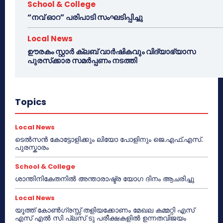
School & College
“നവ് ഓറ” പരിപാടി സംഘടിപ്പിച്ചു
Local News
ഊരകം സ്റ്റാർ ക്ലബ് വാർഷികവും വിദ്യാഭ്യാസ
പുരസ്‌ക്കാര സമർപ്പണം നടത്തി
Topics
Local News
ടെൽസൻ കോട്ടോളിക്കും ലിയോ പോളിനും ജെ.എഫ്.എസ്.
പുരസ്കാരം
School & College
ശാന്തിനികേതനിൽ അന്താരാഷ്ട്ര യോഗ ദിനം ആചരിച്ചു
Local News
യൂത്ത് കോൺഗ്രസ്സ് തളിയക്കോണം മേഖല കമ്മറ്റി എസ്
എസ് എൽ സി പ്ലസ് ടു പരീക്ഷകളിൽ ഉന്നതവിജയം