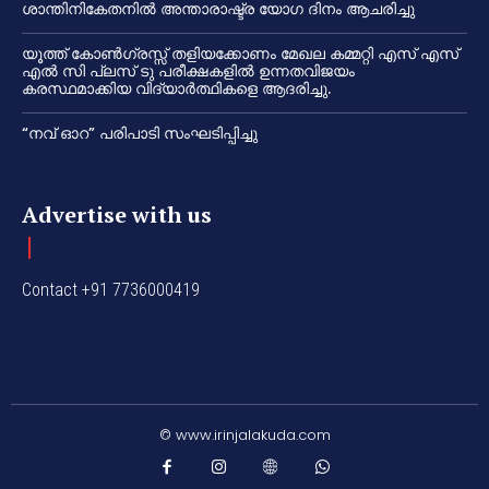
ശാന്തിനികേതനിൽ അന്താരാഷ്ട്ര യോഗ ദിനം ആചരിച്ചു
യൂത്ത് കോൺഗ്രസ്സ് തളിയക്കോണം മേഖല കമ്മറ്റി എസ് എസ്
എൽ സി പ്ലസ് ടു പരീക്ഷകളിൽ ഉന്നതവിജയം
കരസ്ഥമാക്കിയ വിദ്യാർത്ഥികളെ ആദരിച്ചു.
“നവ് ഓറ” പരിപാടി സംഘടിപ്പിച്ചു
Advertise with us
Contact +91 7736000419
© www.irinjalakuda.com