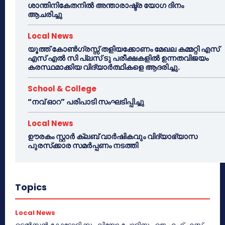
ശാന്തിനികേതനിൽ അന്താരാഷ്ട്ര യോഗ ദിനം
ആചരിച്ചു
Local News
യൂത്ത് കോൺഗ്രസ്സ് തളിയക്കോണം മേഖല കമ്മറ്റി എസ്
എസ് എൽ സി പ്ലസ് ടു പരീക്ഷകളിൽ ഉന്നതവിജയം
കരസ്ഥമാക്കിയ വിദ്യാർത്ഥികളെ ആദരിച്ചു.
School & College
“നവ് ഓറ” പരിപാടി സംഘടിപ്പിച്ചു
Local News
ഊരകം സ്റ്റാർ ക്ലബ് വാർഷികവും വിദ്യാഭ്യാസ
പുരസ്‌ക്കാര സമർപ്പണം നടത്തി
Topics
Local News
ടെൽസൻ കോട്ടോളിക്കും ലിയോ പോളിനും ജെ.എഫ്.എസ്.