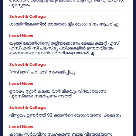
പുരസ്കാരം
School & College
ശാന്തിനികേതനിൽ അന്താരാഷ്ട്ര യോഗ ദിനം ആചരിച്ചു
Local News
യൂത്ത് കോൺഗ്രസ്സ് തളിയക്കോണം മേഖല കമ്മറ്റി എസ്
എസ് എൽ സി പ്ലസ് ടു പരീക്ഷകളിൽ ഉന്നതവിജയം
കരസ്ഥമാക്കിയ വിദ്യാർത്ഥികളെ ആദരിച്ചു.
School & College
“നവ് ഓറ” പരിപാടി സംഘടിപ്പിച്ചു
Local News
ഊരകം സ്റ്റാർ ക്ലബ് വാർഷികവും വിദ്യാഭ്യാസ
പുരസ്‌ക്കാര സമർപ്പണം നടത്തി
School & College
വിസ്മയം ഉണർത്തി 92 കാരൻറെ യോഗഭ്യാസ പ്രകടനം
Local News
കാറളം സർവ്വീസ് സഹകരണ ബാങ്ക് വിദ്യാഭ്യാസ