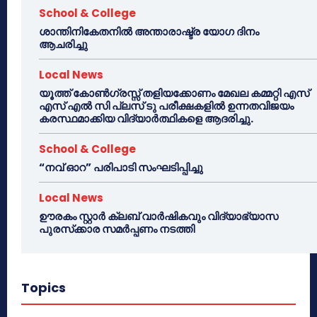
School & College
ശാന്തിനികേതനിൽ അന്താരാഷ്ട്ര യോഗ ദിനം
ആചരിച്ചു
Local News
യൂത്ത് കോൺഗ്രസ്സ് തളിയക്കോണം മേഖല കമ്മറ്റി എസ്
എസ് എൽ സി പ്ലസ് ടു പരീക്ഷകളിൽ ഉന്നതവിജയം
കരസ്ഥമാക്കിയ വിദ്യാർത്ഥികളെ ആദരിച്ചു.
School & College
“നവ് ഓറ” പരിപാടി സംഘടിപ്പിച്ചു
Local News
ഊരകം സ്റ്റാർ ക്ലബ് വാർഷികവും വിദ്യാഭ്യാസ
പുരസ്‌ക്കാര സമർപ്പണം നടത്തി
Topics