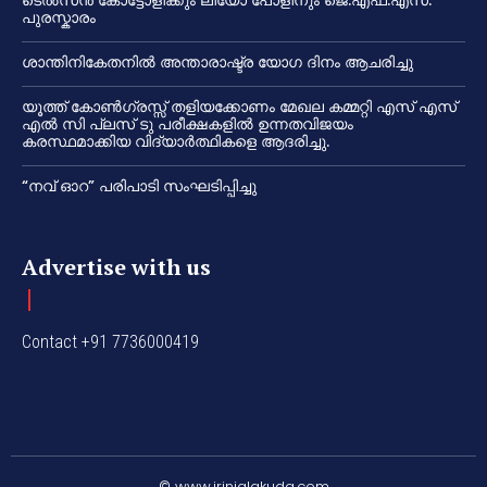
പുരസ്കാരം
ശാന്തിനികേതനിൽ അന്താരാഷ്ട്ര യോഗ ദിനം ആചരിച്ചു
യൂത്ത് കോൺഗ്രസ്സ് തളിയക്കോണം മേഖല കമ്മറ്റി എസ് എസ്
എൽ സി പ്ലസ് ടു പരീക്ഷകളിൽ ഉന്നതവിജയം
കരസ്ഥമാക്കിയ വിദ്യാർത്ഥികളെ ആദരിച്ചു.
“നവ് ഓറ” പരിപാടി സംഘടിപ്പിച്ചു
Advertise with us
Contact +91 7736000419
© www.irinjalakuda.com