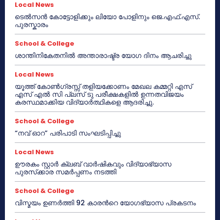
Local News
ടെൽസൻ കോട്ടോളിക്കും ലിയോ പോളിനും ജെ.എഫ്.എസ്.
പുരസ്കാരം
School & College
ശാന്തിനികേതനിൽ അന്താരാഷ്ട്ര യോഗ ദിനം ആചരിച്ചു
Local News
യൂത്ത് കോൺഗ്രസ്സ് തളിയക്കോണം മേഖല കമ്മറ്റി എസ്
എസ് എൽ സി പ്ലസ് ടു പരീക്ഷകളിൽ ഉന്നതവിജയം
കരസ്ഥമാക്കിയ വിദ്യാർത്ഥികളെ ആദരിച്ചു.
School & College
“നവ് ഓറ” പരിപാടി സംഘടിപ്പിച്ചു
Local News
ഊരകം സ്റ്റാർ ക്ലബ് വാർഷികവും വിദ്യാഭ്യാസ
പുരസ്‌ക്കാര സമർപ്പണം നടത്തി
School & College
വിസ്മയം ഉണർത്തി 92 കാരൻറെ യോഗഭ്യാസ പ്രകടനം