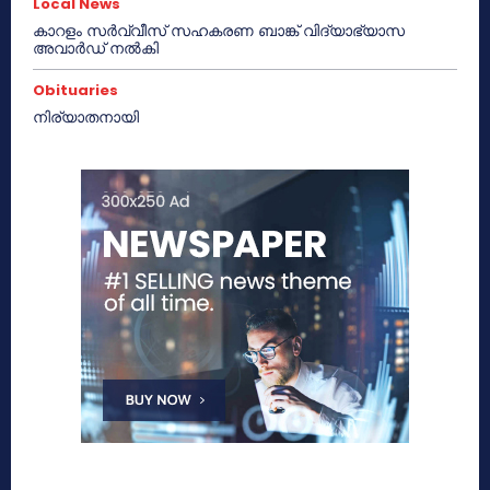
Local News
കാറളം സർവ്വീസ് സഹകരണ ബാങ്ക് വിദ്യാഭ്യാസ
അവാർഡ് നൽകി
Obituaries
നിര്യാതനായി