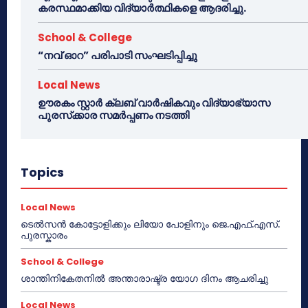
കരസ്ഥമാക്കിയ വിദ്യാർത്ഥികളെ ആദരിച്ചു.
School & College
“നവ് ഓറ” പരിപാടി സംഘടിപ്പിച്ചു
Local News
ഊരകം സ്റ്റാർ ക്ലബ് വാർഷികവും വിദ്യാഭ്യാസ
പുരസ്‌ക്കാര സമർപ്പണം നടത്തി
Topics
Local News
ടെൽസൻ കോട്ടോളിക്കും ലിയോ പോളിനും ജെ.എഫ്.എസ്.
പുരസ്കാരം
School & College
ശാന്തിനികേതനിൽ അന്താരാഷ്ട്ര യോഗ ദിനം ആചരിച്ചു
Local News