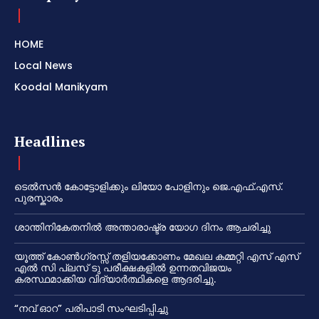
HOME
Local News
Koodal Manikyam
Headlines
ടെൽസൻ കോട്ടോളിക്കും ലിയോ പോളിനും ജെ.എഫ്.എസ്.
പുരസ്കാരം
ശാന്തിനികേതനിൽ അന്താരാഷ്ട്ര യോഗ ദിനം ആചരിച്ചു
യൂത്ത് കോൺഗ്രസ്സ് തളിയക്കോണം മേഖല കമ്മറ്റി എസ് എസ്
എൽ സി പ്ലസ് ടു പരീക്ഷകളിൽ ഉന്നതവിജയം
കരസ്ഥമാക്കിയ വിദ്യാർത്ഥികളെ ആദരിച്ചു.
“നവ് ഓറ” പരിപാടി സംഘടിപ്പിച്ചു