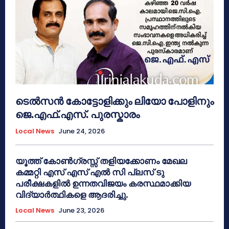
ടെൽസൻ കോട്ടോളിക്കും ലിയോ പോളിനും
ജെ.എഫ്.എസ്. പുരസ്കാരം
Local News
June 24, 2026
യൂത്ത് കോൺഗ്രസ്സ് തളിയക്കോണം മേഖല
കമ്മറ്റി എസ് എസ് എൽ സി പ്ലസ് ടു
പരീക്ഷകളിൽ ഉന്നതവിജയം കരസ്ഥമാക്കിയ
വിദ്യാർത്ഥികളെ ആദരിച്ചു.
Local News
June 23, 2026