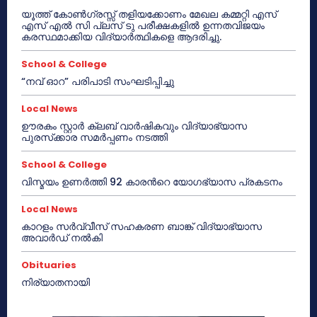
യൂത്ത് കോൺഗ്രസ്സ് തളിയക്കോണം മേഖല കമ്മറ്റി എസ്
എസ് എൽ സി പ്ലസ് ടു പരീക്ഷകളിൽ ഉന്നതവിജയം
കരസ്ഥമാക്കിയ വിദ്യാർത്ഥികളെ ആദരിച്ചു.
School & College
“നവ് ഓറ” പരിപാടി സംഘടിപ്പിച്ചു
Local News
ഊരകം സ്റ്റാർ ക്ലബ് വാർഷികവും വിദ്യാഭ്യാസ
പുരസ്‌ക്കാര സമർപ്പണം നടത്തി
School & College
വിസ്മയം ഉണർത്തി 92 കാരൻറെ യോഗഭ്യാസ പ്രകടനം
Local News
കാറളം സർവ്വീസ് സഹകരണ ബാങ്ക് വിദ്യാഭ്യാസ
അവാർഡ് നൽകി
Obituaries
നിര്യാതനായി