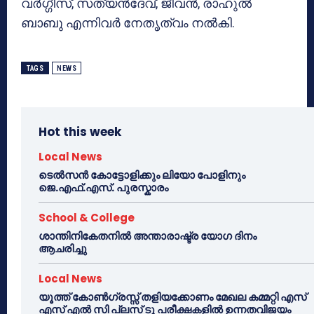
വര്‍ഗ്ഗീസ്, സത്യന്‍ദേവ്, ജീവന്‍, രാഹുല്‍
ബാബു എന്നിവര്‍ നേതൃത്വം നല്‍കി.
TAGS
NEWS
Hot this week
Local News
ടെൽസൻ കോട്ടോളിക്കും ലിയോ പോളിനും
ജെ.എഫ്.എസ്. പുരസ്കാരം
School & College
ശാന്തിനികേതനിൽ അന്താരാഷ്ട്ര യോഗ ദിനം
ആചരിച്ചു
Local News
യൂത്ത് കോൺഗ്രസ്സ് തളിയക്കോണം മേഖല കമ്മറ്റി എസ്
എസ് എൽ സി പ്ലസ് ടു പരീക്ഷകളിൽ ഉന്നതവിജയം