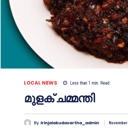
LOCAL NEWS
Less than 1
min.
Read
മുളക് ചമ്മന്തി
By
Irinjalakudavartha_admin
November 