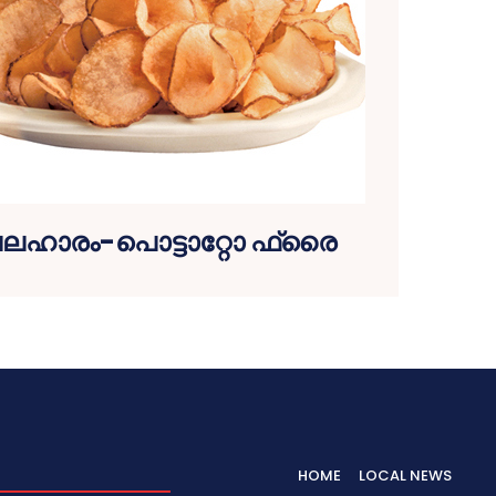
ലഹാരം-പൊട്ടാറ്റോ ഫ്രൈ
HOME
LOCAL NEWS