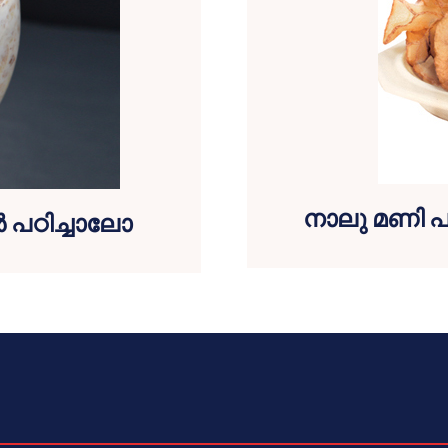
നാലു മണി പ
ന്‍ പഠിച്ചാലോ