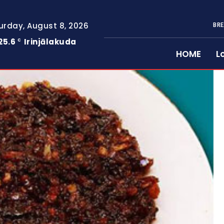
urday, August 8, 2026
BRE
25.6
Irinjālakuda
C
HOME
L