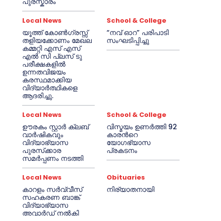
പുരസ്കാരം
Local News
School & College
യൂത്ത് കോൺഗ്രസ്സ്
“നവ് ഓറ” പരിപാടി
തളിയക്കോണം മേഖല
സംഘടിപ്പിച്ചു
കമ്മറ്റി എസ് എസ്
എൽ സി പ്ലസ് ടു
പരീക്ഷകളിൽ
ഉന്നതവിജയം
കരസ്ഥമാക്കിയ
വിദ്യാർത്ഥികളെ
ആദരിച്ചു.
Local News
School & College
ഊരകം സ്റ്റാർ ക്ലബ്
വിസ്മയം ഉണർത്തി 92
വാർഷികവും
കാരൻറെ
വിദ്യാഭ്യാസ
യോഗഭ്യാസ
പുരസ്‌ക്കാര
പ്രകടനം
സമർപ്പണം നടത്തി
Local News
Obituaries
കാറളം സർവ്വീസ്
നിര്യാതനായി
സഹകരണ ബാങ്ക്
വിദ്യാഭ്യാസ
അവാർഡ് നൽകി