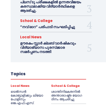
പ്ലസ് ടു പരീക്ഷകളിൽ ഉന്നതവിജയം
കരസ്ഥമാക്കിയ വിദ്യാർത്ഥികളെ
ആദരിച്ചു.
School & College
“നവ് ഓറ” പരിപാടി സംഘടിപ്പിച്ചു
Local News
ഊരകം സ്റ്റാർ ക്ലബ് വാർഷികവും
വിദ്യാഭ്യാസ പുരസ്‌ക്കാര
സമർപ്പണം നടത്തി
Topics
Local News
School & College
ടെൽസൻ
ശാന്തിനികേതനിൽ
കോട്ടോളിക്കും ലിയോ
അന്താരാഷ്ട്ര യോഗ
പോളിനും
ദിനം ആചരിച്ചു
ജെ.എഫ്.എസ്.