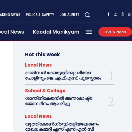
AKING NEWS
POLICE & SAFETY
JOB ALERTS
ocal News
Koodal Manikyam
LIVE Videos
Hot this week
Local News
ടെൽസൻ കോട്ടോളിക്കും ലിയോ
പോളിനും ജെ.എഫ്.എസ്. പുരസ്കാരം
School & College
ശാന്തിനികേതനിൽ അന്താരാഷ്ട്ര
യോഗ ദിനം ആചരിച്ചു
Local News
യൂത്ത് കോൺഗ്രസ്സ് തളിയക്കോണം
മേഖല കമ്മറ്റി എസ് എസ് എൽ സി