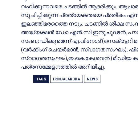
വഹിക്കുന്നവരെ ചടങ്ങില്‍ ആദരിക്കും. ആചാര
സൂചിപ്പിക്കുന്ന പ്രത്യേകതയെ പ്രതീകം എന്
ഇലഞ്ഞിമരത്തൈ നടും. ചടങ്ങില്‍ ശിക്ഷ സം
അദ്ധ്യക്ഷന്‍ ഡോ.എന്‍.സി.ഇന്ദുചൂഢന്‍, പൗര
സംബന്ധിക്കുമെന്ന് എ.വിനോദ് (സെക്രട്ടറ
(വര്‍ക്കിംഗ് ചെയര്‍മാന്‍, സ്വാഗതസംഘം), ഷ
സ്വാഗതസംഘം),ഇ.കെ.കേശവന്‍ (മീഡിയ കണ്
പത്രസമ്മേളനത്തില്‍ അറിയിച്ചു.
TAGS
IRINJALAKUDA
NEWS