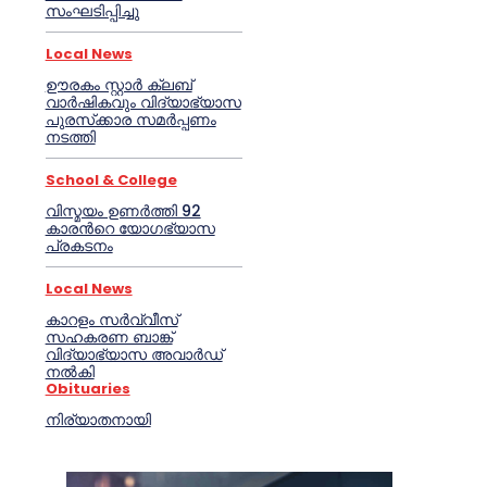
സംഘടിപ്പിച്ചു
Local News
ഊരകം സ്റ്റാർ ക്ലബ്
വാർഷികവും വിദ്യാഭ്യാസ
പുരസ്‌ക്കാര സമർപ്പണം
നടത്തി
School & College
വിസ്മയം ഉണർത്തി 92
കാരൻറെ യോഗഭ്യാസ
പ്രകടനം
Local News
കാറളം സർവ്വീസ്
സഹകരണ ബാങ്ക്
വിദ്യാഭ്യാസ അവാർഡ്
നൽകി
Obituaries
നിര്യാതനായി