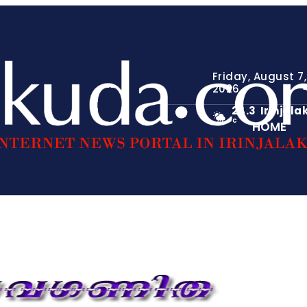
Friday, August 7,
2026
24.3
Irinjāl
C
HOME