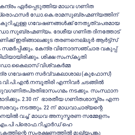
ന്ദ്രം ഏര്‍പ്പെടുത്തിയ മാധവ ഗണിത
രൊഫസര്‍ ഡോ.കെ.രാമസുബ്രഹ്മണ്യത്തിന്
െകുറിച്ചുള്ള ഗവേഷണങ്ങള്‍ക്ക് നേതൃത്വപരമായ
ണ് ഡോ.സുബ്രഹ്മണ്യം. ദേശീയ ഗണിത ദിനത്തോട്
ക്ക് ഇരിങ്ങാലക്കുട തരണനെല്ലൂര്‍ ആര്‍ട്ട്‌സ്
സമര്‍പ്പിക്കും. കേന്ദ്ര വിനോദസഞ്ചാര വകുപ്പ്
ിഥിയായിരിക്കും. ശിക്ഷ സംസ്‌കൃതി
 ഡോ.കൈലാസ് വിശ്വകര്‍മ്മ
 സമുദ്ര ഗവേഷണ സര്‍വ്വകലാശാല (കുഫോസ്)
.പി.എന്‍.നമ്പൂതിരി എന്നിവര്‍ ചടങ്ങില്‍
് യുവഗണിതപ്രതിഭാസംഗമം നടക്കും. സംസ്ഥാന
ിക്കും. 2.30 ന് ഭാരതീയ ഗണിതശാസ്ത്രം എന്ന
 മത്സരവും നടത്തും. 22 ന് മാധവാചാര്യന്റെ
ി മനയില്‍ വച്ച് മാധവ അനുസ്മരണ സമ്മേളനം
ം.പി പ്രൊഫ.റിച്ചാര്‍ഡ് ഹെ
ത്തിന്റെ സംരക്ഷണത്തില്‍ മുഖ്യപങ്കു