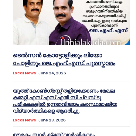
ടെൽസൻ കോട്ടോളിക്കും ലിയോ
പോളിനും ജെ.എഫ്.എസ്. പുരസ്കാരം
Local News
June 24, 2026
യൂത്ത് കോൺഗ്രസ്സ് തളിയക്കോണം മേഖല
കമ്മറ്റി എസ് എസ് എൽ സി പ്ലസ് ടു
പരീക്ഷകളിൽ ഉന്നതവിജയം കരസ്ഥമാക്കിയ
വിദ്യാർത്ഥികളെ ആദരിച്ചു.
Local News
June 23, 2026
ഊരകം സ്റ്റാർ ക്ലബ് വാർഷികവും