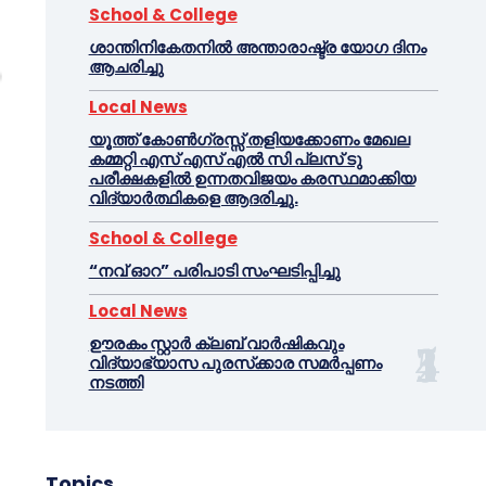
School & College
ശാന്തിനികേതനിൽ അന്താരാഷ്ട്ര യോഗ ദിനം
ആചരിച്ചു
Local News
യൂത്ത് കോൺഗ്രസ്സ് തളിയക്കോണം മേഖല
കമ്മറ്റി എസ് എസ് എൽ സി പ്ലസ് ടു
പരീക്ഷകളിൽ ഉന്നതവിജയം കരസ്ഥമാക്കിയ
വിദ്യാർത്ഥികളെ ആദരിച്ചു.
School & College
“നവ് ഓറ” പരിപാടി സംഘടിപ്പിച്ചു
Local News
ഊരകം സ്റ്റാർ ക്ലബ് വാർഷികവും
വിദ്യാഭ്യാസ പുരസ്‌ക്കാര സമർപ്പണം
നടത്തി
Topics