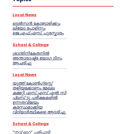
Local News
ടെൽസൻ കോട്ടോളിക്കും
ലിയോ പോളിനും
ജെ.എഫ്.എസ്. പുരസ്കാരം
School & College
ശാന്തിനികേതനിൽ
അന്താരാഷ്ട്ര യോഗ ദിനം
ആചരിച്ചു
Local News
യൂത്ത് കോൺഗ്രസ്സ്
തളിയക്കോണം മേഖല
കമ്മറ്റി എസ് എസ് എൽ സി
പ്ലസ് ടു പരീക്ഷകളിൽ
ഉന്നതവിജയം
കരസ്ഥമാക്കിയ
വിദ്യാർത്ഥികളെ ആദരിച്ചു.
School & College
“നവ് ഓറ” പരിപാടി