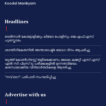
Koodal Manikyam
Headlines
ടെൽസൻ കോട്ടോളിക്കും ലിയോ പോളിനും ജെ.എഫ്.എസ്.
പുരസ്കാരം
ശാന്തിനികേതനിൽ അന്താരാഷ്ട്ര യോഗ ദിനം ആചരിച്ചു
യൂത്ത് കോൺഗ്രസ്സ് തളിയക്കോണം മേഖല കമ്മറ്റി എസ് എസ്
എൽ സി പ്ലസ് ടു പരീക്ഷകളിൽ ഉന്നതവിജയം
കരസ്ഥമാക്കിയ വിദ്യാർത്ഥികളെ ആദരിച്ചു.
“നവ് ഓറ” പരിപാടി സംഘടിപ്പിച്ചു
Advertise with us