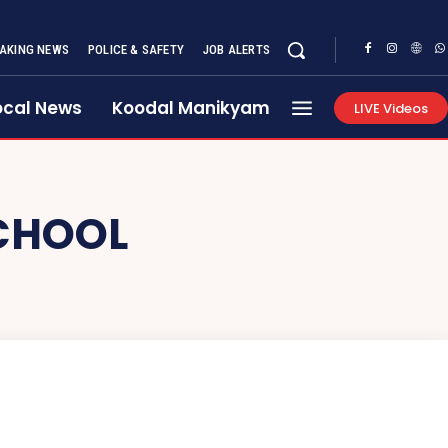
AKING NEWS
POLICE & SAFETY
JOB ALERTS
ocal News
Koodal Manikyam
LIVE Videos
CHOOL