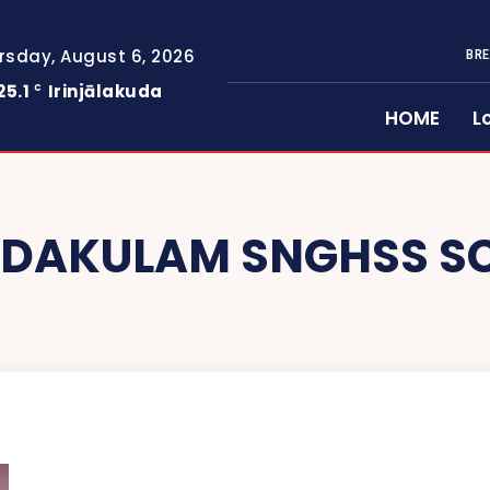
rsday, August 6, 2026
BRE
25.1
Irinjālakuda
C
HOME
L
EDAKULAM SNGHSS S