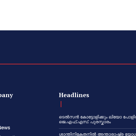
pany
Headlines
ടെൽസൻ കോട്ടോളിക്കും ലിയോ പോളി
ജെ.എഫ്.എസ്. പുരസ്കാരം
News
ശാന്തിനികേതനിൽ അന്താരാഷ്ട്ര യോഗ