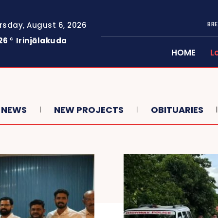
rsday, August 6, 2026
BRE
26
Irinjālakuda
C
HOME
L
 NEWS
NEW PROJECTS
OBITUARIES