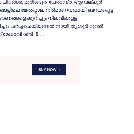
ചിറങ്ങര, മുരിങ്ങൂർ, പേരാമ്പ്ര, ആമ്പല്ലൂർ
ങ്ങളിലെ മേൽപ്പാല നിർമാണവുമായി ബന്ധപ്പെട്ട
ണങ്ങളെക്കുറിച്ചും നിലവിലുള്ള
റിച്ചും ചർച്ചചെയ്യുന്നതിനായി തൃശൂർ റൂറൽ
മേധാവി ശ്രീ. B....