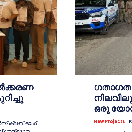
ൽക്കരണ
ഗതാഗത ക
റിച്ചു
നിലവിലുള
ഒരു യോഗ
New Projects
B
സ് ക്ലബ് ഓഫ്
വ് നേത്രദാന