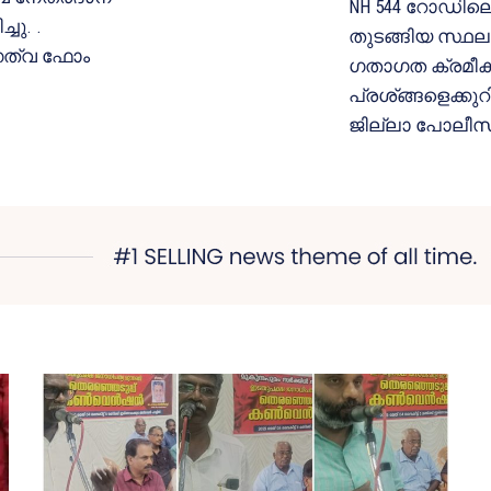
NH 544 റോഡിലെ 
ചു. .
തുടങ്ങിയ സ്ഥല
ഗത്വ ഫോം
ഗതാഗത ക്രമീകര
പ്രശ്ങ്ങളെക്കു
ജില്ലാ പോലീസ് 