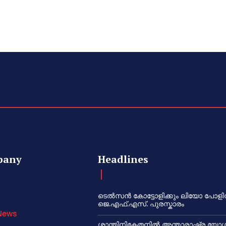
pany
Headlines
ടെൽസൻ കോട്ടോളിക്കും ലിയോ പോളി
ജെ.എഫ്.എസ്. പുരസ്കാരം
News
ശാന്തിനികേതനിൽ അന്താരാഷ്ട്ര യോഗ