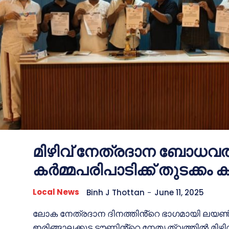
മിഴിവ് നേത്രദാന ബോധവ
കർമ്മപരിപാടിക്ക് തുടക്കം കു
Local News
Binh J Thottan
-
June 11, 2025
ലോക നേത്രദാന ദിനത്തിൻ്റെ ഭാഗമായി ലയൺ
ഇരിങ്ങാലക്കുട ടൗണിൻ്റെ നേതൃത്വത്തിൽ മിഴി