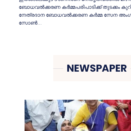
ബോധവൽക്കരണ കർമ്മപരിപാടിക്ക് തുടക്കം കുറിച്
നേത്രദാന ബോധവൽക്കരണ കർമ്മ സേന അം
സോൺ...