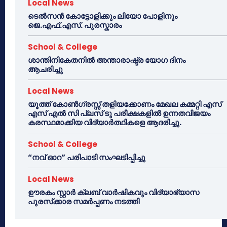
Local News
ടെൽസൻ കോട്ടോളിക്കും ലിയോ പോളിനും
ജെ.എഫ്.എസ്. പുരസ്കാരം
School & College
ശാന്തിനികേതനിൽ അന്താരാഷ്ട്ര യോഗ ദിനം
ആചരിച്ചു
Local News
യൂത്ത് കോൺഗ്രസ്സ് തളിയക്കോണം മേഖല കമ്മറ്റി എസ്
എസ് എൽ സി പ്ലസ് ടു പരീക്ഷകളിൽ ഉന്നതവിജയം
കരസ്ഥമാക്കിയ വിദ്യാർത്ഥികളെ ആദരിച്ചു.
School & College
“നവ് ഓറ” പരിപാടി സംഘടിപ്പിച്ചു
Local News
ഊരകം സ്റ്റാർ ക്ലബ് വാർഷികവും വിദ്യാഭ്യാസ
പുരസ്‌ക്കാര സമർപ്പണം നടത്തി