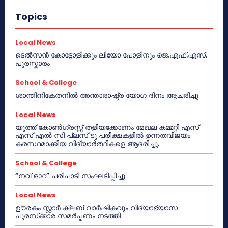
Topics
Local News
ടെൽസൻ കോട്ടോളിക്കും ലിയോ പോളിനും ജെ.എഫ്.എസ്.
പുരസ്കാരം
School & College
ശാന്തിനികേതനിൽ അന്താരാഷ്ട്ര യോഗ ദിനം ആചരിച്ചു
Local News
യൂത്ത് കോൺഗ്രസ്സ് തളിയക്കോണം മേഖല കമ്മറ്റി എസ്
എസ് എൽ സി പ്ലസ് ടു പരീക്ഷകളിൽ ഉന്നതവിജയം
കരസ്ഥമാക്കിയ വിദ്യാർത്ഥികളെ ആദരിച്ചു.
School & College
“നവ് ഓറ” പരിപാടി സംഘടിപ്പിച്ചു
Local News
ഊരകം സ്റ്റാർ ക്ലബ് വാർഷികവും വിദ്യാഭ്യാസ
പുരസ്‌ക്കാര സമർപ്പണം നടത്തി