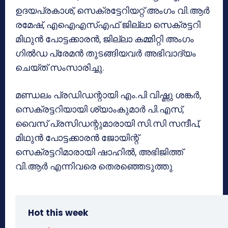
ഉദയപ്രകാശ്, സെക്രട്ടേറിയറ്റ് അംഗം വി.ആർ
രമേഷ്, എഐഎസ്എഫ് ജില്ലാ സെക്രട്ടറി
മിഥുൻ പോട്ടക്കാരൻ, ജില്ലാ കമ്മിറ്റി അംഗം
ഗിൽഡ പ്രേമൻ തുടങ്ങിയവർ അഭിവാദ്യം
ചെയ്ത് സംസാരിച്ചു.
മണ്ഡലം പ്രഡിഡന്റായി എം.പി വിഷ്ണു ശങ്കർ,
സെക്രട്ടറിയായി ശ്യാംകുമാർ പി.എസ്,
വൈസ് പ്രസിഡന്റുമാരായി സി.സി സന്ദീപ്,
മിഥുൻ പോട്ടക്കാരൻ ജോയിന്റ്
സെക്രട്ടറിമാരായി ഷാഹിൽ, അഭിജിത്ത്
വി.ആർ എന്നിവരെ തെരഞ്ഞെടുത്തു
Hot this week