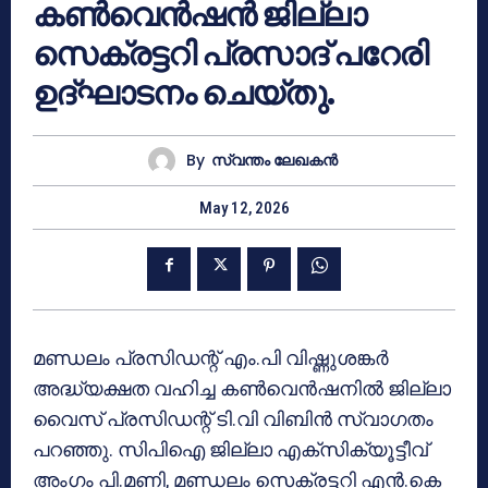
കൺവെൻഷൻ ജില്ലാ
സെക്രട്ടറി പ്രസാദ് പറേരി
ഉദ്ഘാടനം ചെയ്തു.
By
സ്വന്തം ലേഖകന്‍
May 12, 2026
മണ്ഡലം പ്രസിഡന്റ് എം.പി വിഷ്ണുശങ്കർ
അദ്ധ്യക്ഷത വഹിച്ച കൺവെൻഷനിൽ ജില്ലാ
വൈസ് പ്രസിഡന്റ് ടി.വി വിബിൻ സ്വാഗതം
പറഞ്ഞു. സിപിഐ ജില്ലാ എക്സിക്യൂട്ടീവ്
അംഗം പി.മണി, മണ്ഡലം സെക്രട്ടറി എൻ.കെ