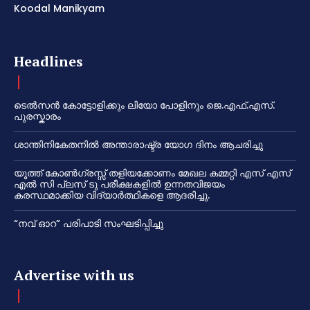
Koodal Manikyam
Headlines
ടെൽസൻ കോട്ടോളിക്കും ലിയോ പോളിനും ജെ.എഫ്.എസ്.
പുരസ്കാരം
ശാന്തിനികേതനിൽ അന്താരാഷ്ട്ര യോഗ ദിനം ആചരിച്ചു
യൂത്ത് കോൺഗ്രസ്സ് തളിയക്കോണം മേഖല കമ്മറ്റി എസ് എസ്
എൽ സി പ്ലസ് ടു പരീക്ഷകളിൽ ഉന്നതവിജയം
കരസ്ഥമാക്കിയ വിദ്യാർത്ഥികളെ ആദരിച്ചു.
“നവ് ഓറ” പരിപാടി സംഘടിപ്പിച്ചു
Advertise with us