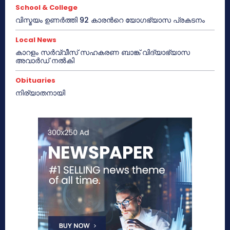
School & College
വിസ്മയം ഉണർത്തി 92 കാരൻറെ യോഗഭ്യാസ പ്രകടനം
Local News
കാറളം സർവ്വീസ് സഹകരണ ബാങ്ക് വിദ്യാഭ്യാസ
അവാർഡ് നൽകി
Obituaries
നിര്യാതനായി