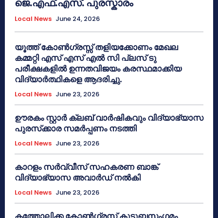
ജെ.എഫ്.എസ്. പുരസ്കാരം
Local News
June 24, 2026
യൂത്ത് കോൺഗ്രസ്സ് തളിയക്കോണം മേഖല
കമ്മറ്റി എസ് എസ് എൽ സി പ്ലസ് ടു
പരീക്ഷകളിൽ ഉന്നതവിജയം കരസ്ഥമാക്കിയ
വിദ്യാർത്ഥികളെ ആദരിച്ചു.
Local News
June 23, 2026
ഊരകം സ്റ്റാർ ക്ലബ് വാർഷികവും വിദ്യാഭ്യാസ
പുരസ്‌ക്കാര സമർപ്പണം നടത്തി
Local News
June 23, 2026
കാറളം സർവ്വീസ് സഹകരണ ബാങ്ക്
വിദ്യാഭ്യാസ അവാർഡ് നൽകി
Local News
June 23, 2026
കത്തോലിക്ക കോൺഗ്രസ് കുടുബസംഗമം