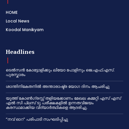
HOME
Local News
Koodal Manikyam
Headlines
ടെൽസൻ കോട്ടോളിക്കും ലിയോ പോളിനും ജെ.എഫ്.എസ്.
പുരസ്കാരം
ശാന്തിനികേതനിൽ അന്താരാഷ്ട്ര യോഗ ദിനം ആചരിച്ചു
യൂത്ത് കോൺഗ്രസ്സ് തളിയക്കോണം മേഖല കമ്മറ്റി എസ് എസ്
എൽ സി പ്ലസ് ടു പരീക്ഷകളിൽ ഉന്നതവിജയം
കരസ്ഥമാക്കിയ വിദ്യാർത്ഥികളെ ആദരിച്ചു.
“നവ് ഓറ” പരിപാടി സംഘടിപ്പിച്ചു