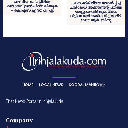
മെഡിസെപ് പ്രീമിയം
ചലനപരിമിതിയെ തോൽപ്പിച്ച്
വർധനവ് ഉടൻ പിൻവലിക്കുക
ചാർട്ടേഡ് അക്കൗണ്ടന്റ് പരീക്ഷ
– കെ.എസ്.എസ്.പി. എ.
പാസ്സായ ശ്രീകുമാറിനെ
വീട്ടിലെത്തി അഭിനന്ദിച്ച് മന്ത്രി
ഡോ:ആർ. ബിന്ദു
HOME
LOCAL NEWS
KOODAL MANIKYAM
First News Portal in Irinjalakuda.
Company