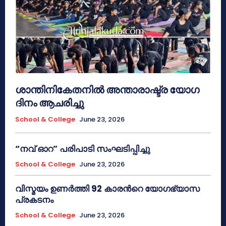
ശാന്തിനികേതനിൽ അന്താരാഷ്ട്ര യോഗ
ദിനം ആചരിച്ചു
School & College
June 23, 2026
“നവ് ഓറ” പരിപാടി സംഘടിപ്പിച്ചു
School & College
June 23, 2026
വിസ്മയം ഉണർത്തി 92 കാരൻറെ യോഗഭ്യാസ
പ്രകടനം
School & College
June 23, 2026