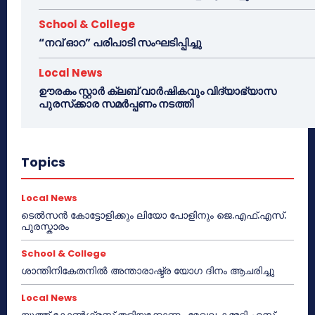
School & College
“നവ് ഓറ” പരിപാടി സംഘടിപ്പിച്ചു
Local News
ഊരകം സ്റ്റാർ ക്ലബ് വാർഷികവും വിദ്യാഭ്യാസ
പുരസ്‌ക്കാര സമർപ്പണം നടത്തി
Topics
Local News
ടെൽസൻ കോട്ടോളിക്കും ലിയോ പോളിനും ജെ.എഫ്.എസ്.
പുരസ്കാരം
School & College
ശാന്തിനികേതനിൽ അന്താരാഷ്ട്ര യോഗ ദിനം ആചരിച്ചു
Local News