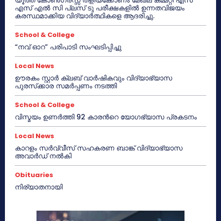
യൂത്ത് കോൺഗ്രസ്സ് തളിയക്കോണം മേഖല കമ്മറ്റി എസ്
എസ് എൽ സി പ്ലസ് ടു പരീക്ഷകളിൽ ഉന്നതവിജയം
കരസ്ഥമാക്കിയ വിദ്യാർത്ഥികളെ ആദരിച്ചു.
School & College
“നവ് ഓറ” പരിപാടി സംഘടിപ്പിച്ചു
Local News
ഊരകം സ്റ്റാർ ക്ലബ് വാർഷികവും വിദ്യാഭ്യാസ
പുരസ്‌ക്കാര സമർപ്പണം നടത്തി
School & College
വിസ്മയം ഉണർത്തി 92 കാരൻറെ യോഗഭ്യാസ പ്രകടനം
Local News
കാറളം സർവ്വീസ് സഹകരണ ബാങ്ക് വിദ്യാഭ്യാസ
അവാർഡ് നൽകി
Obituaries
നിര്യാതനായി