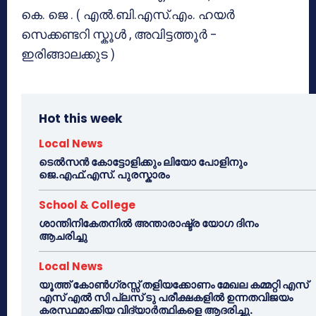
കെ. ജെ . ( എൽ.ബി.എസ്.എം. ഹയർ
സെക്കണ്ടറി സ്കൂൾ , അവിട്ടത്തൂർ –
ഇരിങ്ങാലക്കുട )
Hot this week
Local News
ടെൽസൻ കോട്ടോളിക്കും ലിയോ പോളിനും
ജെ.എഫ്.എസ്. പുരസ്കാരം
School & College
ശാന്തിനികേതനിൽ അന്താരാഷ്ട്ര യോഗ ദിനം
ആചരിച്ചു
Local News
യൂത്ത് കോൺഗ്രസ്സ് തളിയക്കോണം മേഖല കമ്മറ്റി എസ്
എസ് എൽ സി പ്ലസ് ടു പരീക്ഷകളിൽ ഉന്നതവിജയം
കരസ്ഥമാക്കിയ വിദ്യാർത്ഥികളെ ആദരിച്ചു.