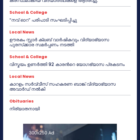
കരസ്ഥമാക്കിയ വിദ്യാർത്ഥികളെ ആദരിച്ചു.
School & College
“നവ് ഓറ” പരിപാടി സംഘടിപ്പിച്ചു
Local News
ഊരകം സ്റ്റാർ ക്ലബ് വാർഷികവും വിദ്യാഭ്യാസ
പുരസ്‌ക്കാര സമർപ്പണം നടത്തി
School & College
വിസ്മയം ഉണർത്തി 92 കാരൻറെ യോഗഭ്യാസ പ്രകടനം
Local News
കാറളം സർവ്വീസ് സഹകരണ ബാങ്ക് വിദ്യാഭ്യാസ
അവാർഡ് നൽകി
Obituaries
നിര്യാതനായി