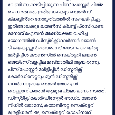
വേണ്ടി സംഘടിപ്പിക്കുന്ന പീസ് പോസ്റ്റർ ചിത്ര
രചന മത്സരം ഇരിങ്ങാലക്കുട ലയൺസ്
ക്ലബ്ബിൻ്റെ നേതൃത്വത്തിൽ സംഘടിപ്പിച്ചു.
ഇരിങ്ങാലക്കുട ലയൺസ് ക്ലബ്ബ് പ്രസിഡണ്ട്
മനോജ് ഐബൻ അദ്ധ്യക്ഷത വഹിച്ച
യോഗത്തിൽ ഡിസ്ട്രിക്റ്റ് ഗവർണർ ലയൺ
ടി.ജയകൃഷ്ണൻ മത്സരം ഉദ്ഘാടനം ചെയ്തു.
മൾട്ടിപ്പിൾ കൗൺസിൽ സെക്രട്ടറി ലയൺ
ജെയിംസ് വളപ്പില മുഖ്യാതിഥി ആയിരുന്നു.
പീസ് പോസ്റ്റർ മൾട്ടിപ്പിൾ ഡിസ്ട്രിക്റ്റ്
കോർഡിനേറ്ററും മുൻ ഡിസ്ട്രിക്റ്റ്
ഗവർണറുമായ ലയൺ തോമച്ചൻ
വെള്ളാനിക്കാരൻ ആമുഖ പ്രഭാഷണം നടത്തി.
ഡിസ്ട്രിക്റ്റ് കോർഡിനേറ്റർ അഡ്വ ജോൺ
നിധിൻ തോമസ്, ക്യാബിനറ്റ് സെക്രട്ടറി
മുരളീധരൻ P.M, സെക്രട്ടറി ഗോപിനാഥ്