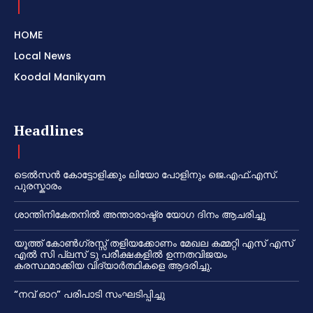
HOME
Local News
Koodal Manikyam
Headlines
ടെൽസൻ കോട്ടോളിക്കും ലിയോ പോളിനും ജെ.എഫ്.എസ്.
പുരസ്കാരം
ശാന്തിനികേതനിൽ അന്താരാഷ്ട്ര യോഗ ദിനം ആചരിച്ചു
യൂത്ത് കോൺഗ്രസ്സ് തളിയക്കോണം മേഖല കമ്മറ്റി എസ് എസ്
എൽ സി പ്ലസ് ടു പരീക്ഷകളിൽ ഉന്നതവിജയം
കരസ്ഥമാക്കിയ വിദ്യാർത്ഥികളെ ആദരിച്ചു.
“നവ് ഓറ” പരിപാടി സംഘടിപ്പിച്ചു