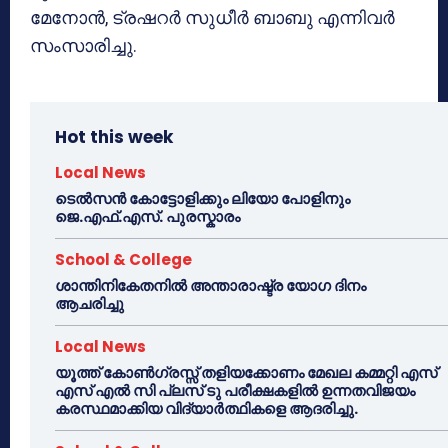
മേനോൻ, ട്രഷറർ സുധീർ ബാബു എന്നിവർ
സംസാരിച്ചു.
Hot this week
Local News
ടെൽസൻ കോട്ടോളിക്കും ലിയോ പോളിനും
ജെ.എഫ്.എസ്. പുരസ്കാരം
School & College
ശാന്തിനികേതനിൽ അന്താരാഷ്ട്ര യോഗ ദിനം
ആചരിച്ചു
Local News
യൂത്ത് കോൺഗ്രസ്സ് തളിയക്കോണം മേഖല കമ്മറ്റി എസ്
എസ് എൽ സി പ്ലസ് ടു പരീക്ഷകളിൽ ഉന്നതവിജയം
കരസ്ഥമാക്കിയ വിദ്യാർത്ഥികളെ ആദരിച്ചു.