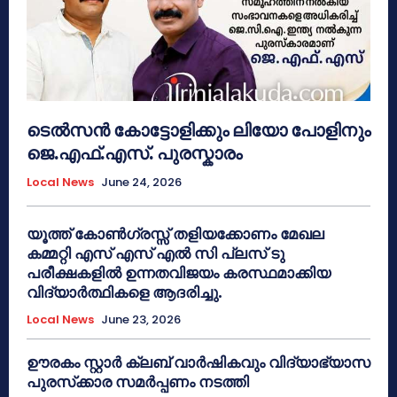
ടെൽസൻ കോട്ടോളിക്കും ലിയോ പോളിനും
ജെ.എഫ്.എസ്. പുരസ്കാരം
Local News
June 24, 2026
യൂത്ത് കോൺഗ്രസ്സ് തളിയക്കോണം മേഖല
കമ്മറ്റി എസ് എസ് എൽ സി പ്ലസ് ടു
പരീക്ഷകളിൽ ഉന്നതവിജയം കരസ്ഥമാക്കിയ
വിദ്യാർത്ഥികളെ ആദരിച്ചു.
Local News
June 23, 2026
ഊരകം സ്റ്റാർ ക്ലബ് വാർഷികവും വിദ്യാഭ്യാസ
പുരസ്‌ക്കാര സമർപ്പണം നടത്തി