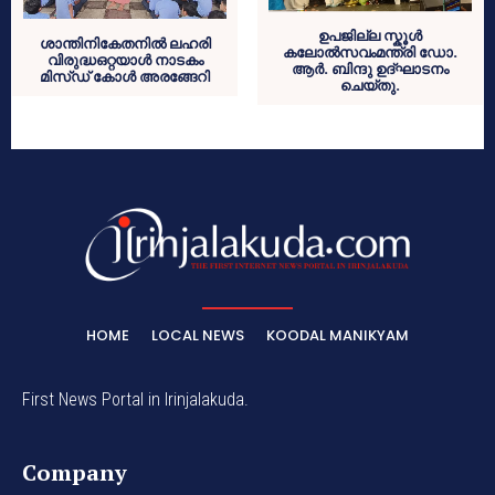
ഉപജില്ല സ്കൂൾ
ശാന്തിനികേതനിൽ ലഹരി
കലോൽസവംമന്ത്രി ഡോ.
വിരുദ്ധഒറ്റയാൾ നാടകം
ആർ. ബിന്ദു ഉദ്ഘാടനം
മിസ്ഡ് കോൾ അരങ്ങേറി
ചെയ്തു.
HOME
LOCAL NEWS
KOODAL MANIKYAM
First News Portal in Irinjalakuda.
Company