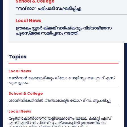
School & College
“നവ് ഓറ” പരിപാടി സംഘടിപ്പിച്ചു
Local News
ഊരകം സ്റ്റാർ ക്ലബ് വാർഷികവും വിദ്യാഭ്യാസ
പുരസ്‌ക്കാര സമർപ്പണം നടത്തി
Topics
Local News
ടെൽസൻ കോട്ടോളിക്കും ലിയോ പോളിനും ജെ.എഫ്.എസ്.
പുരസ്കാരം
School & College
ശാന്തിനികേതനിൽ അന്താരാഷ്ട്ര യോഗ ദിനം ആചരിച്ചു
Local News
യൂത്ത് കോൺഗ്രസ്സ് തളിയക്കോണം മേഖല കമ്മറ്റി എസ്
എസ് എൽ സി പ്ലസ് ടു പരീക്ഷകളിൽ ഉന്നതവിജയം