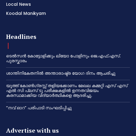
Local News
Koodal Manikyam
Headlines
ടെൽസൻ കോട്ടോളിക്കും ലിയോ പോളിനും ജെ.എഫ്.എസ്.
പുരസ്കാരം
ശാന്തിനികേതനിൽ അന്താരാഷ്ട്ര യോഗ ദിനം ആചരിച്ചു
യൂത്ത് കോൺഗ്രസ്സ് തളിയക്കോണം മേഖല കമ്മറ്റി എസ് എസ്
എൽ സി പ്ലസ് ടു പരീക്ഷകളിൽ ഉന്നതവിജയം
കരസ്ഥമാക്കിയ വിദ്യാർത്ഥികളെ ആദരിച്ചു.
“നവ് ഓറ” പരിപാടി സംഘടിപ്പിച്ചു
Advertise with us