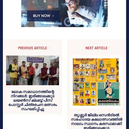
PREVIOUS ARTICLE
NEXT ARTICLE
ലോക സമാധാനത്തിന്റെ
നിറങ്ങൾ: ഇരിങ്ങാലക്കുട
ലയൺസ് ക്ലബ്ബ് പീസ്
പോസ്റ്റർ ചിത്രരചന മത്സരം
സംഘടിപ്പിച്ചു
തൃശ്ശൂർ ജില്ല സെൻട്രൽ
സഹോദയ കലോത്സവത്തിൽ
നാലാം സ്ഥാനം കരസ്ഥമാക്കി
ഇരിങ്ങാലക്കുട