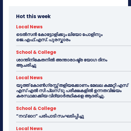
Hot this week
Local News
ടെൽസൻ കോട്ടോളിക്കും ലിയോ പോളിനും
ജെ.എഫ്.എസ്. പുരസ്കാരം
School & College
ശാന്തിനികേതനിൽ അന്താരാഷ്ട്ര യോഗ ദിനം
ആചരിച്ചു
Local News
യൂത്ത് കോൺഗ്രസ്സ് തളിയക്കോണം മേഖല കമ്മറ്റി എസ്
എസ് എൽ സി പ്ലസ് ടു പരീക്ഷകളിൽ ഉന്നതവിജയം
കരസ്ഥമാക്കിയ വിദ്യാർത്ഥികളെ ആദരിച്ചു.
School & College
“നവ് ഓറ” പരിപാടി സംഘടിപ്പിച്ചു
Local News