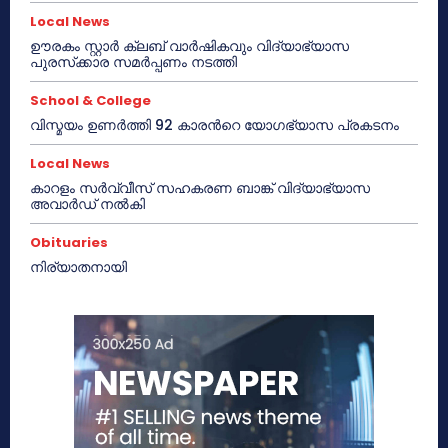
Local News
ഊരകം സ്റ്റാർ ക്ലബ് വാർഷികവും വിദ്യാഭ്യാസ
പുരസ്‌ക്കാര സമർപ്പണം നടത്തി
School & College
വിസ്മയം ഉണർത്തി 92 കാരൻറെ യോഗഭ്യാസ പ്രകടനം
Local News
കാറളം സർവ്വീസ് സഹകരണ ബാങ്ക് വിദ്യാഭ്യാസ
അവാർഡ് നൽകി
Obituaries
നിര്യാതനായി