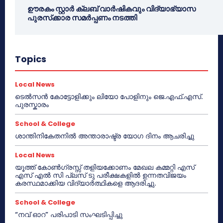
ഊരകം സ്റ്റാർ ക്ലബ് വാർഷികവും വിദ്യാഭ്യാസ
പുരസ്‌ക്കാര സമർപ്പണം നടത്തി
Topics
Local News
ടെൽസൻ കോട്ടോളിക്കും ലിയോ പോളിനും ജെ.എഫ്.എസ്.
പുരസ്കാരം
School & College
ശാന്തിനികേതനിൽ അന്താരാഷ്ട്ര യോഗ ദിനം ആചരിച്ചു
Local News
യൂത്ത് കോൺഗ്രസ്സ് തളിയക്കോണം മേഖല കമ്മറ്റി എസ്
എസ് എൽ സി പ്ലസ് ടു പരീക്ഷകളിൽ ഉന്നതവിജയം
കരസ്ഥമാക്കിയ വിദ്യാർത്ഥികളെ ആദരിച്ചു.
School & College
“നവ് ഓറ” പരിപാടി സംഘടിപ്പിച്ചു